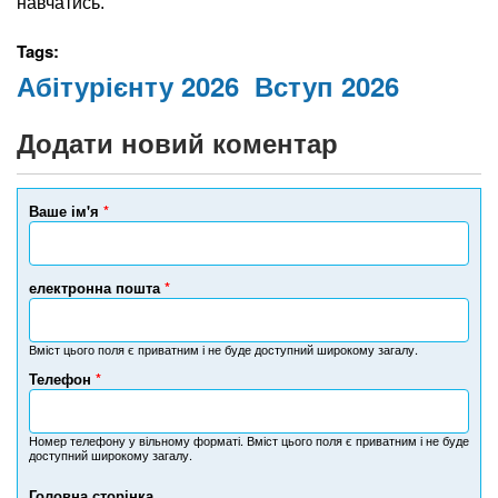
навчатись.
Tags:
Абітурієнту 2026
Вступ 2026
Додати новий коментар
Ваше ім'я
*
електронна пошта
*
Вміст цього поля є приватним і не буде доступний широкому загалу.
Телефон
*
Н
о
м
Номер телефону у вільному форматі. Вміст цього поля є приватним і не буде
доступний широкому загалу.
е
р
Головна сторінка