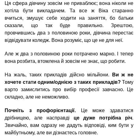
Ця сфера дівчину зовсім не приваблює; вона ніколи не
хотіла бути викладачем. Та все ж Віка старанно
вчиться, змушує себе ходити на заняття, бо батьки
сказали, що так буде правильно. Зрештою,
провчившись два з половиною роки, дівчина перестає
відвідувати коледж. Вона розуміє, що це не для неї.
Але ж два з половиною роки потрачено марно. І тепер
вона розбита, втомлена й зовсім не знає, що робити.
На жаль, таких прикладів дійсно мільйони.
Ви ж не
хочете стати одним/однією з таких прикладів?
Тому
варто замислитись про вибір професії завчасно. Це
складно, але не неможливо.
Почніть з профорієнтації.
Це може здаватися
дрібницею, але насправді
це дуже потрібна річ
.
Звичайно, вам одразу не дадуть відповіді, ким бути у
майбутньому, але ви дізнаєтесь головне.