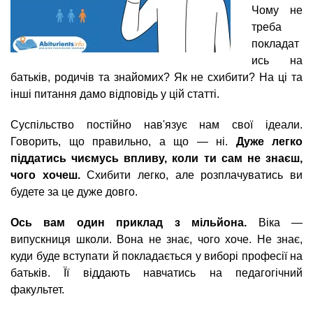
n
MBA
е
и
Чому не
р
х
треба
t
і
Онлайн курси
покладат
а
з
л
ись на
а
s
у
батьків, родичів та знайомих? Як не схибити? На ці та
к
За кордоном
інші питання дамо відповідь у цій статті.
.
л
а
Суспільство постійно нав'язує нам свої ідеали.
Говорить, що правильно, а що — ні.
Дуже легко
i
д
піддатись чиємусь впливу, коли ти сам не знаєш,
і
чого хочеш.
Схибити легко, але розплачуватись ви
n
в
будете за це дуже довго.
f
Ось вам один приклад з мільйона.
Віка —
випускниця школи. Вона не знає, чого хоче. Не знає,
куди буде вступати й покладається у виборі професії на
o
батьків. Її віддають навчатись на педагогічний
факультет.