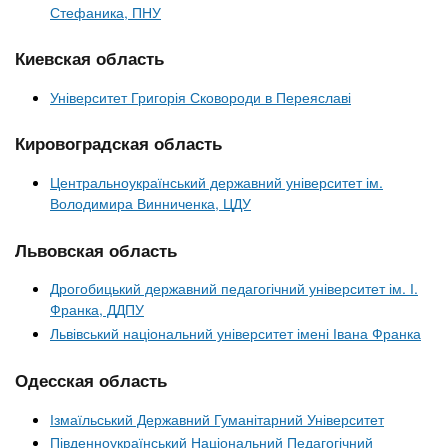
Стефаника, ПНУ
Киевская область
Університет Григорія Сковороди в Переяславі
Кировоградская область
Центральноукраїнський державний університет ім.
Володимира Винниченка, ЦДУ
Львовская область
Дрогобицький державний педагогічний університет ім. І.
Франка, ДДПУ
Львівський національний університет імені Івана Франка
Одесская область
Ізмаїльський Державний Гуманітарний Університет
Південноукраїнський Національний Педагогічний