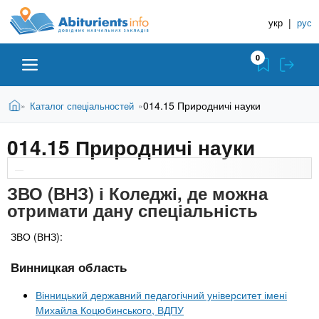
A
П
Д
е
укр
|
рус
о
b
р
в
е
0
й
і
i
т
д
и
В
Абітурієнту
Головна
014.15 Природничі науки
Каталог спеціальностей
»
»
н
д
t
и
о
и
є
014.15 Природничі науки
о
ЗВО (ВНЗ)
т
к
u
с
у
Н
н
т
о
а
ЗВО (ВНЗ) і Коледжі, де можна
Коледжі
r
в
отримати дану спеціальність
в
н
ч
i
о
Курси
ЗВО (ВНЗ):
г
а
о
Винницкая область
л
e
м
Приватні школи
ь
а
Вінницький державний педагогічний університет імені
т
н
Михайла Коцюбинського, ВДПУ