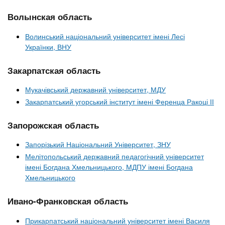
n
MBA
е
и
р
Волынская область
х
t
і
Онлайн курси
а
з
Волинський національний університет імені Лесі
л
Українки, ВНУ
а
s
у
к
За кордоном
Закарпатская область
.
л
Мукачівський державний університет, МДУ
а
Закарпатський угорський інститут імені Ференца Ракоці ІІ
i
д
і
Запорожская область
n
в
Запорізький Національний Університет, ЗНУ
Мелітопольський державний педагогічний університет
f
імені Богдана Хмельницького, МДПУ імені Богдана
Хмельницького
o
Ивано-Франковская область
Прикарпатський національний університет імені Василя