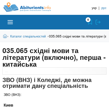
A
П
Д
е
укр
|
рус
о
b
р
в
е
0
й
і
i
т
д
и
В
Абітурієнту
Головна
035.065 східні мови та літератури (в
Каталог спеціальностей
»
»
н
д
t
и
о
и
є
035.065 східні мови та
о
ЗВО (ВНЗ)
т
к
u
с
літератури (включно), перша -
у
Н
н
т
китайська
о
а
Коледжі
r
в
в
н
ч
ЗВО (ВНЗ) і Коледжі, де можна
i
о
Курси
отримати дану спеціальність
г
а
о
л
e
м
ЗВО (ВНЗ):
Приватні школи
ь
а
Киев
т
н