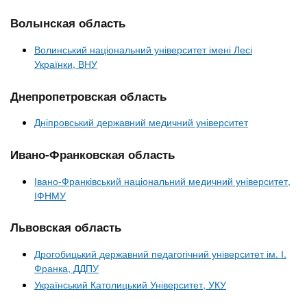
n
MBA
е
и
р
Волынская область
х
t
і
Онлайн курси
а
з
Волинський національний університет імені Лесі
л
Українки, ВНУ
а
s
у
к
За кордоном
Днепропетровская область
.
л
Дніпровський державний медичний університет
а
i
д
Ивано-Франковская область
і
n
в
Івано-Франківський національний медичний університет,
ІФНМУ
f
Львовская область
Дрогобицький державний педагогічний університет ім. І.
o
Франка, ДДПУ
Український Католицький Університет, УКУ