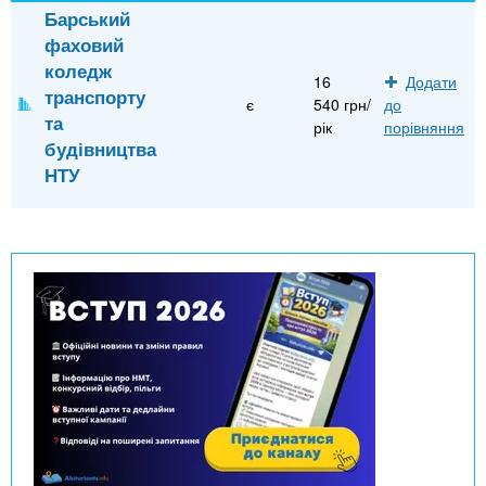
Барський
фаховий
коледж
16
Додати
транспорту
є
540 грн/
до
та
рік
порівняння
будівництва
НТУ