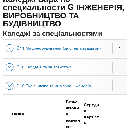
n
MBA
е
и
специальности G ІНЖЕНЕРІЯ,
р
х
ВИРОБНИЦТВО ТА
t
і
Онлайн курси
а
з
БУДІВНИЦТВО
л
а
s
Коледжі за спеціальностями
у
к
За кордоном
.
л
G11 Машинобудування (за спеціалізаціями)
1
а
i
д
G18 Геодезія та землеустрій
1
і
n
в
G19 Будівництво та цивільна інженерія
1
f
Безко
Середн
штовн
o
я
Назва
е
вартіст
навчан
ь
ня