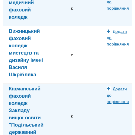
медичний
до
є
порівняння
фаховий
коледж
Вижницький
Додати
фаховий
до
порівняння
коледж
мистецтв та
є
дизайну імені
Василя
Шкрібляка
Кіцманський
Додати
фаховий
до
порівняння
коледж
Закладу
є
вищої освіти
"Подільський
державний