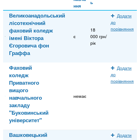
ь
ння
Великоанадольський
Додати
лісотехнічний
до
порівняння
фаховий коледж
18
є
000 грн/
імені Віктора
рік
Єгоровича фон
Граффа
Фаховий
Додати
коледж
до
порівняння
Приватного
вищого
немає
навчального
закладу
"Буковинський
університет"
Вашковецький
Додати