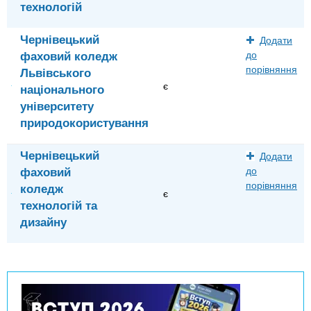
технологій
Чернівецький
Додати
фаховий коледж
до
порівняння
Львівського
є
національного
університету
природокористування
Чернівецький
Додати
фаховий
до
порівняння
коледж
є
технологій та
дизайну