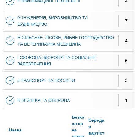
F ІНФОРМАЦІЙНІ ТЕХНОЛОГІЇ
4
G ІНЖЕНЕРІЯ, ВИРОБНИЦТВО ТА
7
БУДІВНИЦТВО
H СІЛЬСЬКЕ, ЛІСОВЕ, РИБНЕ ГОСПОДАРСТВО
4
ТА ВЕТЕРИНАРНА МЕДИЦИНА
I ОХОРОНА ЗДОРОВ’Я ТА СОЦІАЛЬНЕ
6
ЗАБЕЗПЕЧЕННЯ
J ТРАНСПОРТ ТА ПОСЛУГИ
5
K БЕЗПЕКА ТА ОБОРОНА
1
Безко
Середн
штов
я
Назва
не
вартіст
навча