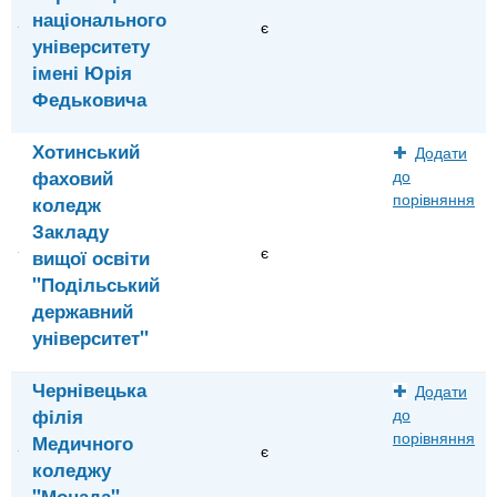
національного
є
університету
імені Юрія
Федьковича
Хотинський
Додати
фаховий
до
порівняння
коледж
Закладу
є
вищої освіти
"Подільський
державний
університет"
Чернівецька
Додати
філія
до
порівняння
Медичного
є
коледжу
"Монада"