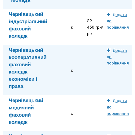
Чернівецький
Додати
індустріальний
22
до
є
450 грн/
порівняння
фаховий
рік
коледж
Чернівецький
Додати
кооперативний
до
порівняння
фаховий
є
коледж
економіки і
права
Чернівецький
Додати
медичний
до
є
порівняння
фаховий
коледж