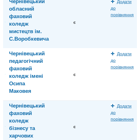
Чернівецький
Додати
обласний
до
порівняння
фаховий
є
коледж
мистецтв ім.
С.Воробкевича
Чернівецький
Додати
педагогічний
до
порівняння
фаховий
є
коледж імені
Осипа
Маковея
Чернівецький
Додати
фаховий
до
порівняння
коледж
є
бізнесу та
харчових