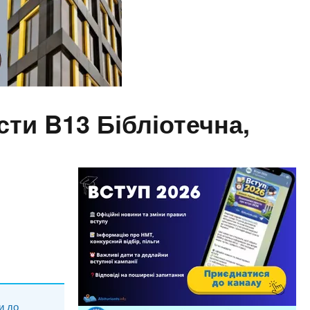
ти B13 Бібліотечна,
и до