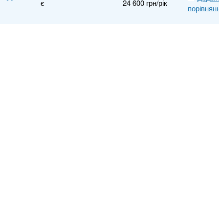
є
24 600 грн/рік
порівнян