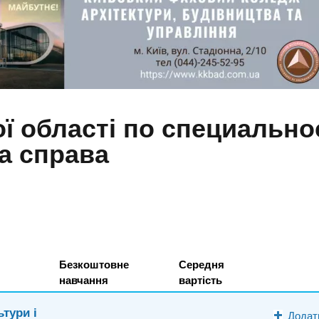
ї області по специальнос
а справа
Безкоштовне
Середня
навчання
вартість
тури і
Додат