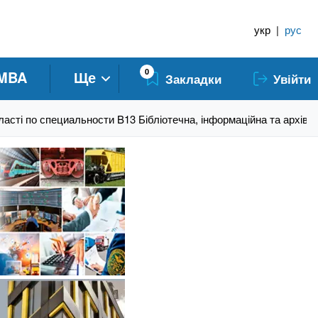
укр
|
рус
0
MBA
Ще
Закладки
Увійти
ласті по специальности B13 Бібліотечна, інформаційна та архівн