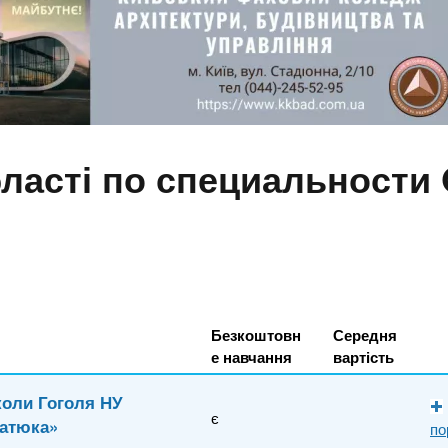
ласті по специальности 
Безкоштовн
Середня
е навчання
вартість
коли Гоголя НУ
є
ратюка»
по