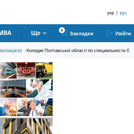
укр
|
рус
0
MBA
Ще
Закладки
Увійти
іалізацією)
Коледжі Полтавської області по специальности G4
»