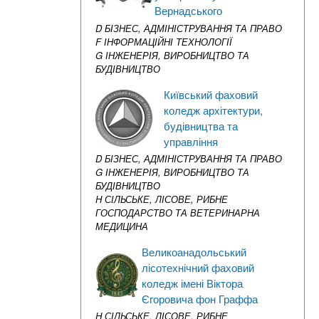
Вернадського
D БІЗНЕС, АДМІНІСТРУВАННЯ ТА ПРАВО
F ІНФОРМАЦІЙНІ ТЕХНОЛОГІЇ
G ІНЖЕНЕРІЯ, ВИРОБНИЦТВО ТА
БУДІВНИЦТВО
Київський фаховий
коледж архітектури,
будівництва та
управління
D БІЗНЕС, АДМІНІСТРУВАННЯ ТА ПРАВО
G ІНЖЕНЕРІЯ, ВИРОБНИЦТВО ТА
БУДІВНИЦТВО
H СІЛЬСЬКЕ, ЛІСОВЕ, РИБНЕ
ГОСПОДАРСТВО ТА ВЕТЕРИНАРНА
МЕДИЦИНА
Великоанадольський
лісотехнічний фаховий
коледж імені Віктора
Єгоровича фон Граффа
H СІЛЬСЬКЕ, ЛІСОВЕ, РИБНЕ