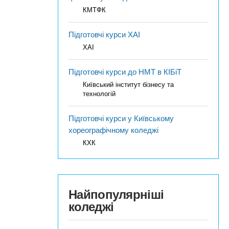
КМТФК
Підготовчі курси ХАІ
ХАІ
Підготовчі курси до НМТ в КІБіТ
Київський інститут бізнесу та
технологій
Підготовчі курси у Київському
хореографічному коледжі
КХК
Найпопулярніші
коледжі