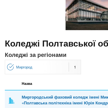
n
т
и
е
х
t
р
з
і
а
а
s
л
к
у
л
.
Коледжі Полтавської об
а
д
i
Коледжі за регіонами
і
в
n
Миргород
1
f
Назва
o
Миргородський фаховий коледж імені Ми
«Полтавська політехніка імені Юрія Конд