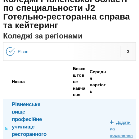
n
MBA
е
и
по специальности J2
р
х
Готельно-ресторанна справа
t
і
Онлайн курси
а
з
та кейтеринг
л
а
s
Коледжі за регіонами
у
к
За кордоном
.
л
Рівне
3
а
i
д
Безко
Середн
і
штов
я
n
Назва
не
в
вартіст
навча
ь
ння
f
Рівненське
вище
o
професійне
Додати
училище
до
ресторанного
порівняння