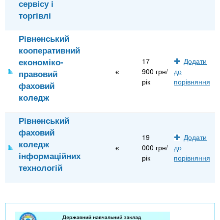
сервісу і
торгівлі
Рівненський
кооперативний
економіко-
17
Додати
є
900 грн/
до
правовий
рік
порівняння
фаховий
коледж
Рівненський
фаховий
19
Додати
коледж
є
000 грн/
до
інформаційних
рік
порівняння
технологій