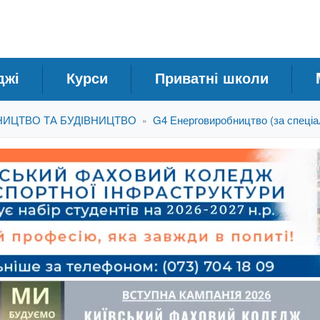
джі
Курси
Приватні школи
НИЦТВО ТА БУДІВНИЦТВО
G4 Енерговиробництво (за спеціа
»