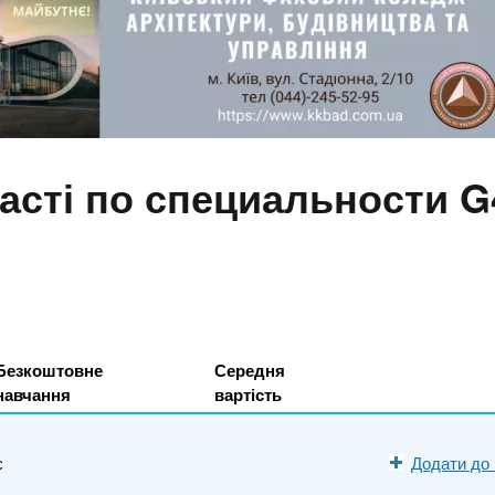
асті по специальности G
Безкоштовне
Середня
навчання
вартість
є
Додати до 