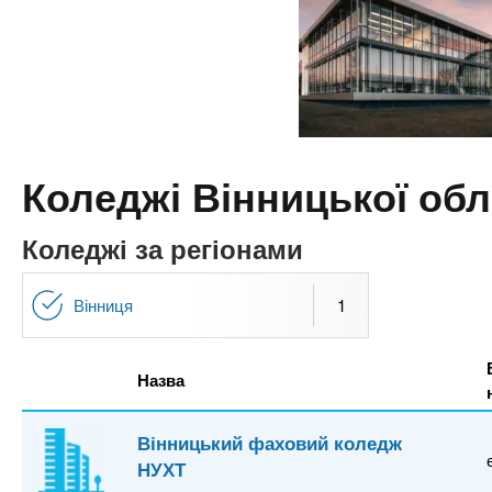
n
т
и
е
х
t
р
з
і
а
а
s
л
к
у
л
.
Коледжі Вінницької обл
а
д
i
Коледжі за регіонами
і
в
n
Вінниця
1
f
Назва
o
Вінницький фаховий коледж
НУХТ