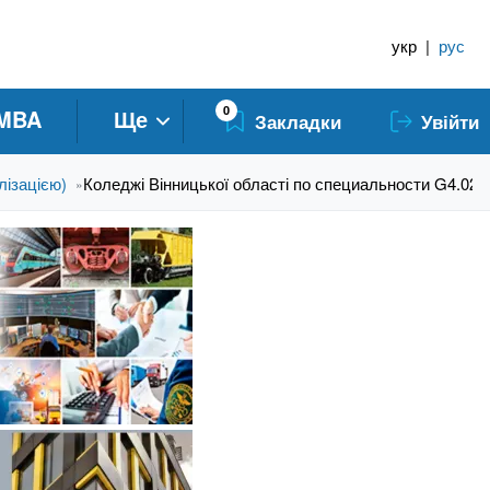
укр
|
рус
0
MBA
Ще
Закладки
Увійти
лізацією)
Коледжі Вінницької області по специальности G4.02 
»