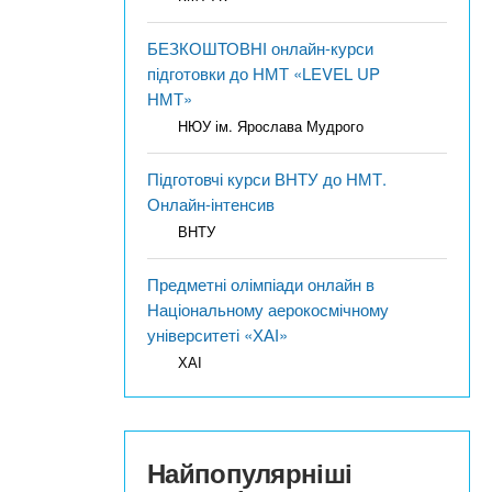
БЕЗКОШТОВНІ онлайн-курси
підготовки до НМТ «LEVEL UP
НМТ»
НЮУ ім. Ярослава Мудрого
Підготовчі курси ВНТУ до НМТ.
Онлайн-інтенсив
ВНТУ
Предметні олімпіади онлайн в
Національному аерокосмічному
університеті «ХАІ»
ХАІ
Найпопулярніші