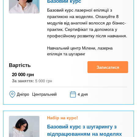
Базовий курс
а
Базовий курс лазерної епіляції з
в
практикою на моделях. Опануйте 8
модулів від анатомії волосся до бізнес-
к
практик. Сертифікат та допомога у
л
професійному розвитку після навчання.
а
Навчальний центр Мілени, лазерна
д
епіляція та шугаринг
к
Вартість
Записатися
а
20 000
грн
)
За заняття:
5 000
грн
Дніпро
Центральний
4 дня
Набір на курс!
Базовий курс з шугарингу з
відпрацюванням на моделях