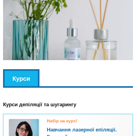
v
Курси
(
k
а
l
к
Курси депіляції та шугарингу
т
и
Набір на курс!
в
Навчання лазерної епіляціі.
н