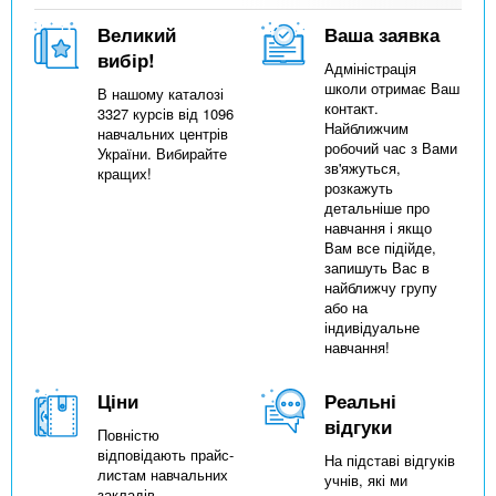
Великий
Ваша заявка
вибір!
Адміністрація
школи отримає Ваш
В нашому каталозі
контакт.
3327 курсів від 1096
Найближчим
навчальних центрів
робочий час з Вами
України. Вибирайте
зв'яжуться,
кращих!
розкажуть
детальніше про
навчання і якщо
Вам все підійде,
запишуть Вас в
найближчу групу
або на
індивідуальне
навчання!
Ціни
Реальні
відгуки
Повністю
відповідають прайс-
На підставі відгуків
листам навчальних
учнів, які ми
закладів