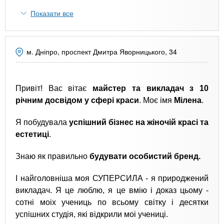
n
MBA
е
и
р
Показати все
х
t
і
Онлайн курси
а
з
л
а
s
м. Дніпро, проспект Дмитра Яворницького, 34
у
к
За кордоном
.
л
Привіт! Вас вітає
майстер та викладач з 10
а
річним досвідом у сфері краси
. Моє імя
Мілена
.
i
д
і
Я побудувала
успішний бізнес на жіночій красі та
n
в
естетиці
.
Знаю як правильно
будувати особистий бренд.
f
І найголовніша моя СУПЕРСИЛА - я природжений
o
викладач. Я це люблю, я це вмію і доказ цьому -
сотні моіх учениць по всьому світку і десятки
успішних студія, які відкрили моі учениці.