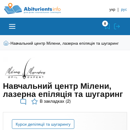
A
П
Д
е
укр
|
рус
о
b
р
в
е
0
й
і
i
т
д
и
В
Абітурієнту
Головна
Навчальний центр Мілени, лазерна епіляція та шугаринг
»
н
д
t
и
о
и
є
о
ЗВО (ВНЗ)
т
к
u
с
у
Н
н
т
о
а
Коледжі
r
в
Навчальний центр Мілени,
в
н
лазерна епіляція та шугаринг
ч
i
о
Курси
г
а
В закладках (2)
о
л
e
м
Приватні школи
ь
а
Курси депіляції та шугарингу
т
н