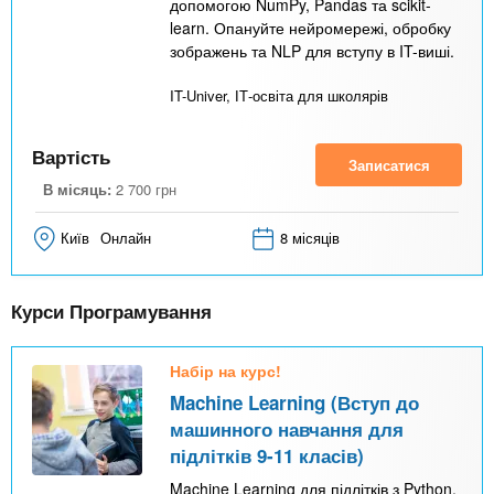
допомогою NumPy, Pandas та scikit-
learn. Опануйте нейромережі, обробку
зображень та NLP для вступу в IT-виші.
IT-Univer, ІТ-освіта для школярів
Вартість
Записатися
В місяць:
2 700
грн
Київ
Онлайн
8 місяців
Курси Програмування
Набір на курс!
Machine Learning (Вступ до
машинного навчання для
підлітків 9-11 класів)
Machine Learning для підлітків з Python.