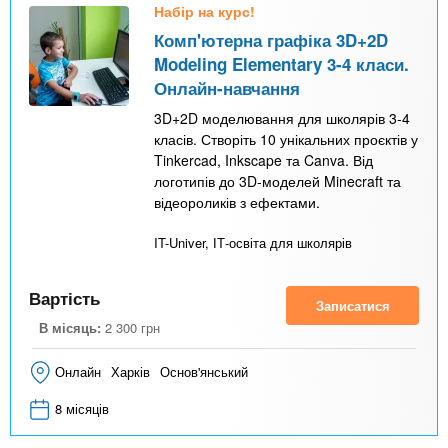
Набір на курс!
Комп'ютерна графіка 3D+2D
Modeling Elementary 3-4 класи.
Онлайн-навчання
3D+2D моделювання для школярів 3-4
класів. Створіть 10 унікальних проєктів у
Tinkercad, Inkscape та Canva. Від
логотипів до 3D-моделей Minecraft та
відеороликів з ефектами.
IT-Univer, ІТ-освіта для школярів
Вартість
Записатися
В місяць:
2 300
грн
Онлайн
Харків
Основ'янський
8 місяців