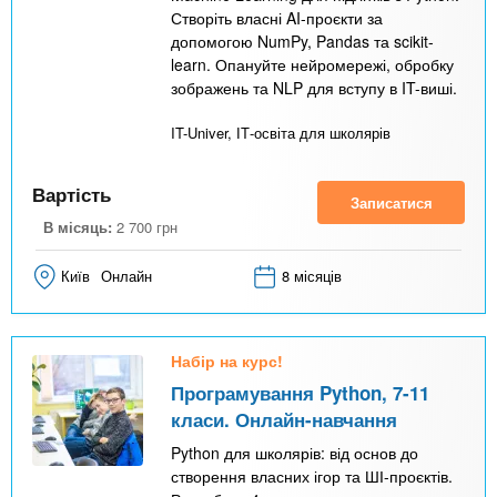
Створіть власні AI-проєкти за
допомогою NumPy, Pandas та scikit-
learn. Опануйте нейромережі, обробку
зображень та NLP для вступу в IT-виші.
IT-Univer, ІТ-освіта для школярів
Вартість
Записатися
В місяць:
2 700
грн
Київ
Онлайн
8 місяців
Набір на курс!
Програмування Python, 7-11
класи. Онлайн-навчання
Python для школярів: від основ до
створення власних ігор та ШІ-проєктів.