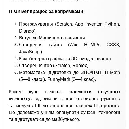
IT-Univer працює за напрямками:
Програмування (Scratch, App Inventor, Python,
Django)
Вступ до Машинного навчання
Створення сайтів (Wix, HTML5, CSS3,
JavaScript)
Комп’ютерна графіка та 3D - моделювання
Створення ігор (Scratch, Roblox)
Математика (підготовка до ЗНО/НМТ, IT-Math
(5—8 класи), FunnyMath (3—4 клас).
Кожен курс включає
елементи штучного
інтелекту:
від використання готових інструментів
та модулів ШІ до створення власних ШІ-проєктів.
Це допоможе учням опанувати сучасні технології
та підготуватися до майбутнього.