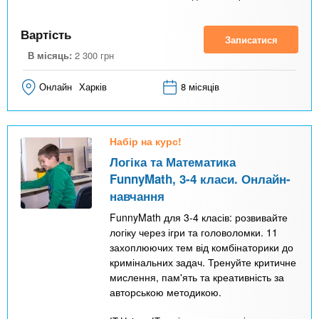
Вартість
Записатися
В місяць:
2 300
грн
Онлайн
Харків
8 місяців
Набір на курс!
Логіка та Математика
FunnyMath, 3-4 класи. Онлайн-
навчання
FunnyMath для 3-4 класів: розвивайте
логіку через ігри та головоломки. 11
захоплюючих тем від комбінаторики до
кримінальних задач. Тренуйте критичне
мислення, пам'ять та креативність за
авторською методикою.