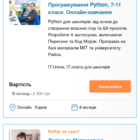
Програмування Python, 7-11
класи. Онлайн-навчання
Python для школярів: від основ до
створення власних ігор та ШІ-проєктів.
Розробите 4 застосунки, включаючи
Перегони та Код Морзе. Програма на
базі матеріалів MIT та університету
Райса.
IT-Univer, ІТ-освіта для школярів
Вартість
Записатися
В місяць:
2 300
грн
Онлайн
Харків
8 місяців
Набір на курс!
Логіка та Математика