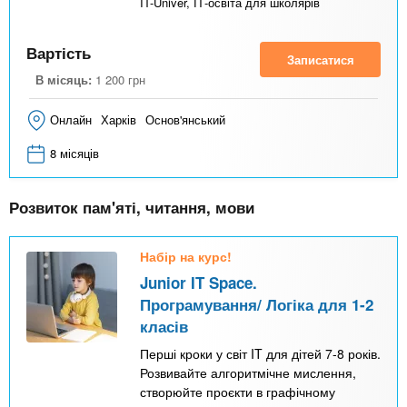
IT-Univer, ІТ-освіта для школярів
Вартість
Записатися
В місяць:
1 200
грн
Онлайн
Харків
Основ'янський
8 місяців
Розвиток пам'яті, читання, мови
Набір на курс!
Junior IT Space.
Програмування/ Логіка для 1-2
класів
Перші кроки у світ IT для дітей 7-8 років.
Розвивайте алгоритмічне мислення,
створюйте проєкти в графічному