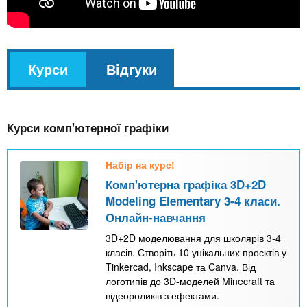
v
Курси
(
Відгуки
k
а
l
к
Курси комп'ютерної графіки
т
и
Набір на курс!
в
Комп'ютерна графіка 3D+2D
н
Modeling Elementary 3-4 класи.
а
Онлайн-навчання
в
3D+2D моделювання для школярів 3-4
к
класів. Створіть 10 унікальних проєктів у
Tinkercad, Inkscape та Canva. Від
л
логотипів до 3D-моделей Minecraft та
а
відеороликів з ефектами.