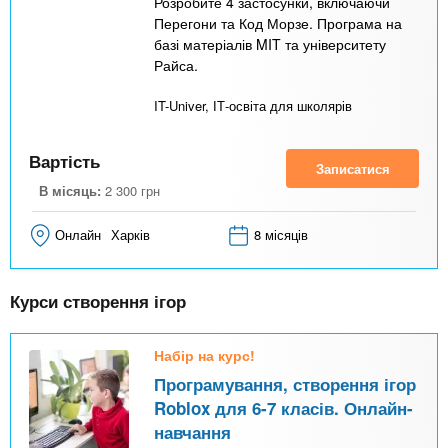
Розробите 4 застосунки, включаючи
Перегони та Код Морзе. Програма на
базі матеріалів MIT та університету
Райса.
IT-Univer, ІТ-освіта для школярів
Вартість
Записатися
В місяць:
2 300
грн
Онлайн
Харків
8 місяців
Курси створення ігор
Набір на курс!
Програмування, створення ігор
Roblox для 6-7 класів. Онлайн-
навчання