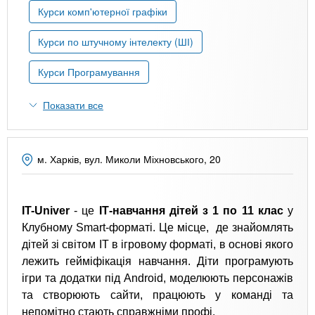
n
MBA
е
и
Курси комп'ютерної графіки
р
х
t
і
Курси по штучному інтелекту (ШІ)
Онлайн курси
а
з
л
а
s
Курси Програмування
у
к
За кордоном
Показати все
.
л
а
i
д
м. Харків, вул. Миколи Міхновського, 20
і
n
в
IT-Univer
- це
ІТ-навчання дітей з
1 по 11 клас
у
f
Клубному Smart-форматі. Це місце, де знайомлять
дітей зі світом ІТ в ігровому форматі, в основі якого
o
лежить гейміфікація навчання. Діти програмують
ігри та додатки під Android, моделюють персонажів
та створюють сайти, працюють у команді та
непомітно стають справжніми профі.