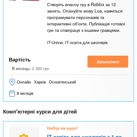
Створіть власну гру в Roblox за 12
занять. Опануйте мову Lua, навчіться
програмувати персонажів та
інтерактивні об'єкти. Публікація готової
гри та співпраця з іншими гравцями.
IT-Univer, ІТ-освіта для школярів
Вартість
Записатися
В місяць:
2 300
грн
Онлайн
Харків
Основ'янський
8 місяців
Комп'ютерні курси для дітей
Набір на курс!
IT-освіта для школярів з 1 по