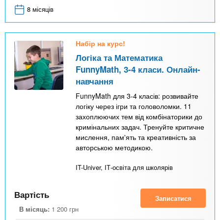
8 місяців
Набір на курс!
Логіка та Математика
FunnyMath, 3-4 класи. Онлайн-
навчання
FunnyMath для 3-4 класів: розвивайте
логіку через ігри та головоломки. 11
захоплюючих тем від комбінаторики до
кримінальних задач. Тренуйте критичне
мислення, пам'ять та креативність за
авторською методикою.
IT-Univer, ІТ-освіта для школярів
Вартість
Записатися
В місяць:
1 200
грн