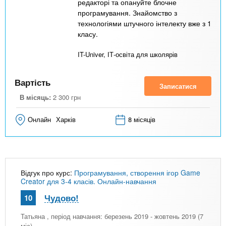
редакторі та опануйте блочне
програмування. Знайомство з
технологіями штучного інтелекту вже з 1
класу.
IT-Univer, ІТ-освіта для школярів
Вартість
Записатися
В місяць:
2 300
грн
Онлайн
Харків
8 місяців
Відгук про курс:
Програмування, створення ігор Game
Creator для 3-4 класів. Онлайн-навчання
Чудово!
10
Татьяна
, період навчання: березень 2019 - жовтень 2019 (7
міс)