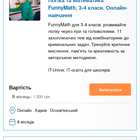
FunnyMath, 3-4 класи. Онлайн-
навчання
FunnyMath для 3-4 класів: розвивайте
логіку через ігри та головоломки. 11
захоплюючих тем від комбінаторики до
кримінальних задач. Тренуйте критичне
мислення, пам'ять та креативність за
авторською методикою.
IT-Univer, ІТ-освіта для школярів
Вартість
Записатися
В місяць:
1 200
грн
Онлайн
Харків
Основ'янський
8 місяців