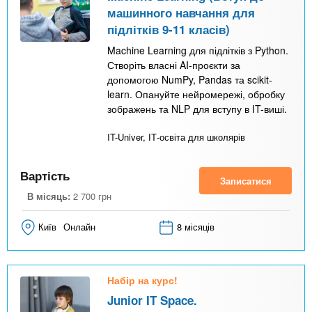
машинного навчання для
підлітків 9-11 класів)
Machine Learning для підлітків з Python.
Створіть власні AI-проєкти за
допомогою NumPy, Pandas та scikit-
learn. Опануйте нейромережі, обробку
зображень та NLP для вступу в IT-виші.
IT-Univer, ІТ-освіта для школярів
Вартість
Записатися
В місяць:
2 700
грн
Київ
Онлайн
8 місяців
Набір на курс!
Junior IT Space.