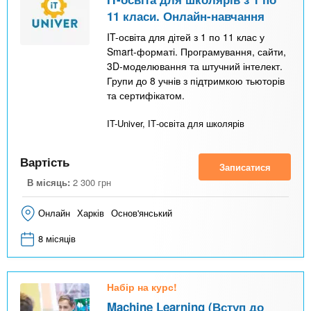
11 класи. Онлайн-навчання
IT-освіта для дітей з 1 по 11 клас у
Smart-форматі. Програмування, сайти,
3D-моделювання та штучний інтелект.
Групи до 8 учнів з підтримкою тьюторів
та сертифікатом.
IT-Univer, ІТ-освіта для школярів
Вартість
Записатися
В місяць:
2 300
грн
Онлайн
Харків
Основ'янський
8 місяців
Набір на курс!
Machine Learning (Вступ до