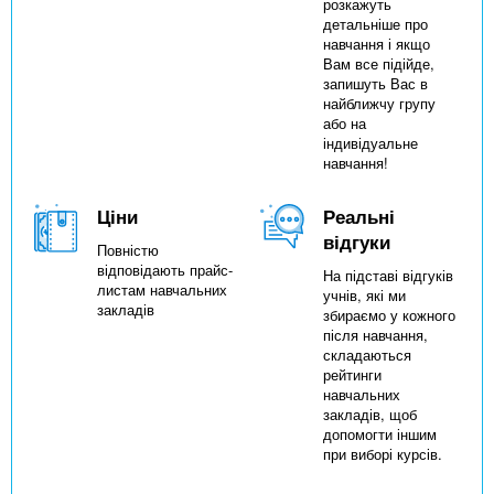
розкажуть
детальніше про
навчання і якщо
Вам все підійде,
запишуть Вас в
найближчу групу
або на
індивідуальне
навчання!
Ціни
Реальні
відгуки
Повністю
відповідають прайс-
На підставі відгуків
листам навчальних
учнів, які ми
закладів
збираємо у кожного
після навчання,
складаються
рейтинги
навчальних
закладів, щоб
допомогти іншим
при виборі курсів.