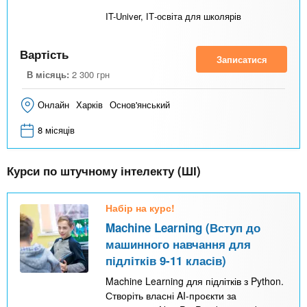
д
IT-Univer, ІТ-освіта для школярів
к
а
Вартість
Записатися
)
В місяць:
2 300
грн
Онлайн
Харків
Основ'янський
8 місяців
Курси по штучному інтелекту (ШІ)
Набір на курс!
Machine Learning (Вступ до
машинного навчання для
підлітків 9-11 класів)
Machine Learning для підлітків з Python.
Створіть власні AI-проєкти за