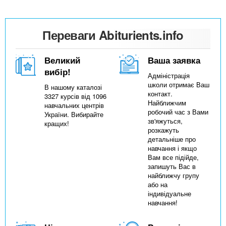
Переваги Abiturients.info
Великий
Ваша заявка
вибір!
Адміністрація
школи отримає Ваш
В нашому каталозі
контакт.
3327 курсів від 1096
Найближчим
навчальних центрів
робочий час з Вами
України. Вибирайте
зв'яжуться,
кращих!
розкажуть
детальніше про
навчання і якщо
Вам все підійде,
запишуть Вас в
найближчу групу
або на
індивідуальне
навчання!