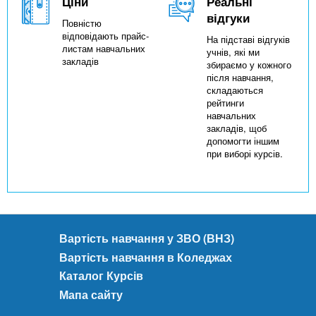
Ціни
Реальні
відгуки
Повністю
відповідають прайс-
На підставі відгуків
листам навчальних
учнів, які ми
закладів
збираємо у кожного
після навчання,
складаються
рейтинги
навчальних
закладів, щоб
допомогти іншим
при виборі курсів.
Вартість навчання у ЗВО (ВНЗ)
Вартість навчання в Коледжах
Каталог Курсів
Мапа сайту