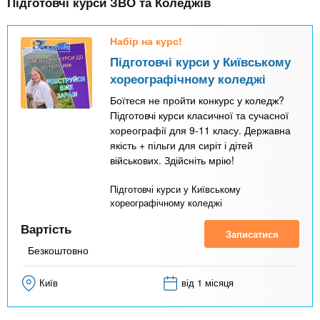
Підготовчі курси ЗВО та Коледжів
т
и
Набір на курс!
в
Підготовчі курси у Київському
н
хореографічному коледжі
а
Боїтеся не пройти конкурс у коледж?
в
Підготовчі курси класичної та сучасної
хореографії для 9-11 класу. Державна
к
якість + пільги для сиріт і дітей
л
військових. Здійсніть мрію!
а
Підготовчі курси у Київському
д
хореографічному коледжі
к
Вартість
Записатися
а
Безкоштовно
)
Київ
від 1 місяця