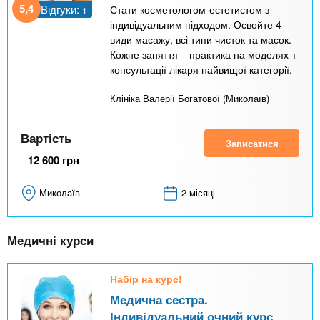
а
5,4
Відгуки:
Стати косметологом-естетистом з
1
в
індивідуальним підходом. Освойте 4
види масажу, всі типи чисток та масок.
к
Кожне заняття – практика на моделях +
л
консультації лікаря найвищої категорії.
а
Клініка Валерії Богатової (Миколаїв)
д
к
Вартість
Записатися
а
12 600
грн
)
Миколаїв
2 місяці
Медичні курси
Набір на курс!
Медична сестра.
Індивідуальний очний курс