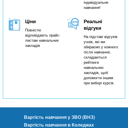
індивідуальне
навчання!
Ціни
Реальні
відгуки
Повністю
відповідають прайс-
На підставі відгуків
листам навчальних
учнів, які ми
закладів
збираємо у кожного
після навчання,
складаються
рейтинги
навчальних
закладів, щоб
допомогти іншим
при виборі курсів.
Вартість навчання у ЗВО (ВНЗ)
Вартість навчання в Коледжах