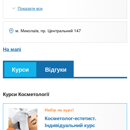
n
MBA
е
и
р
Показати все
х
t
і
Онлайн курси
а
з
л
а
s
м. Миколаїв, пр. Центральний 147
у
к
За кордоном
.
л
На мапі
а
i
д
v
Курси
(
Відгуки
і
k
n
в
а
l
к
f
Курси Косметології
т
и
o
Набір на курс!
в
Косметолог-естетист.
н
Індивідуальний курс