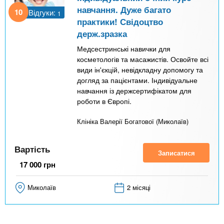
навчання. Дуже багато
10
Відгуки:
1
практики! Свідоцтво
держ.зразка
Медсестринські навички для
косметологів та масажистів. Освойте всі
види ін'єкцій, невідкладну допомогу та
догляд за пацієнтами. Індивідуальне
навчання із держсертифікатом для
роботи в Європі.
Клініка Валерії Богатової (Миколаїв)
Вартість
Записатися
17 000
грн
Миколаїв
2 місяці