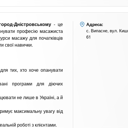
Адреса:
город-Дністровському
- це
с. Випасне, вул. Киш
панувати професію масажиста
61
урси масажу для початківців
ти свої навички.
для тих, хто хоче опанувати
вані програми для діючих
цювати не лише в Україні, а й
римує максимальну увагу від
альній роботі з клієнтами.