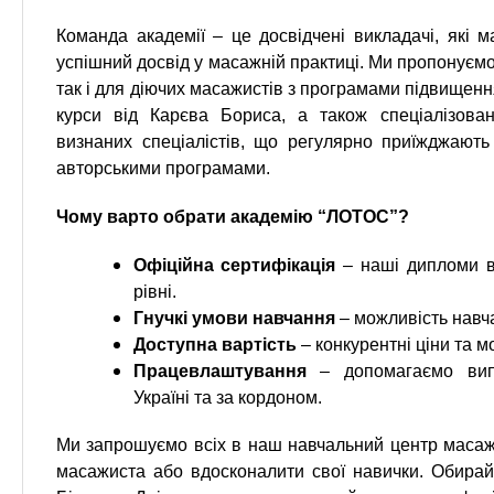
Команда академії – це досвідчені викладачі, які 
успішний досвід у масажній практиці. Ми пропонуємо
так і для діючих масажистів з програмами підвищенн
курси від Карєва Бориса, а також спеціалізова
визнаних спеціалістів, що регулярно приїжджают
авторськими програмами.
Чому варто обрати академію “ЛОТОС”?
Офіційна сертифікація
– наші дипломи в
рівні.
Гнучкі умови навчання
– можливість навча
Доступна вартість
– конкурентні ціни та 
Працевлаштування
– допомагаємо вип
Україні та за кордоном.
Ми запрошуємо всіх в наш навчальний центр масажу
масажиста або вдосконалити свої навички. Обира