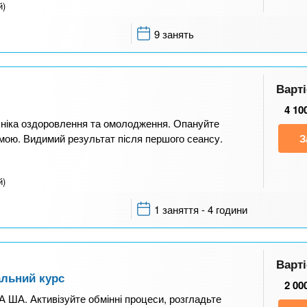
й)
9 занять
Варті
4 10
хніка оздоровлення та омолодження. Опануйте
мою. Видимий результат після першого сеансу.
З
й)
1 заняття - 4 години
Варті
альний курс
2 00
 ША. Активізуйте обмінні процеси, розгладьте