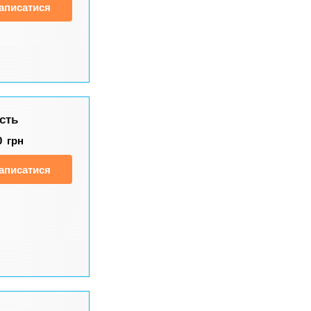
аписатися
сть
0
грн
аписатися