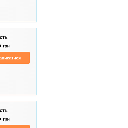
сть
0
грн
аписатися
сть
0
грн