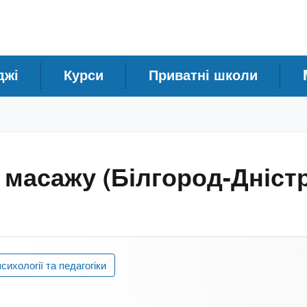
джі
Курси
Приватні школи
 масажу (Білгород-Дніст
сихології та педагогіки