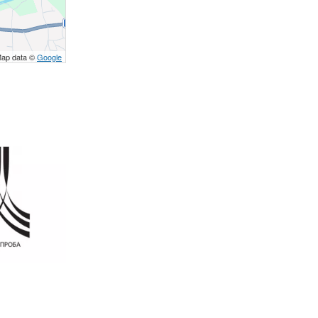
Map data ©
Google