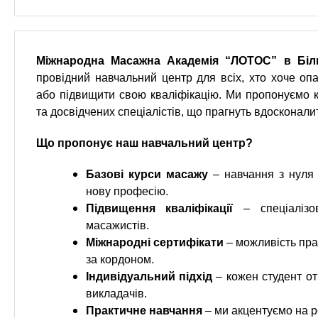
n
т
и
е
х
t
р
з
і
Міжнародна Масажна Академія “ЛОТОС” в Біл
а
а
s
провідний навчальний центр для всіх, хто хоче о
л
к
у
або підвищити свою кваліфікацію. Ми пропонуємо к
л
.
та досвідчених спеціалістів, що прагнуть вдосконали
а
д
Що пропонує наш навчальний центр?
i
і
Базові курси масажу
– навчання з нуля 
в
n
нову професію.
Підвищення кваліфікації
– спеціалізо
f
масажистів.
Міжнародні сертифікати
– можливість пра
за кордоном.
o
Індивідуальний підхід
– кожен студент от
викладачів.
Практичне навчання
– ми акцентуємо на ре