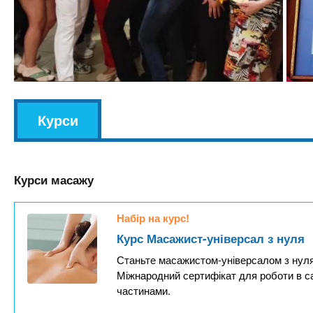
v
Курси
(
k
а
l
к
Курси масажу
т
и
Набір на курс!
в
Курс Масажист-універсал з нуля
н
Станьте масажистом-універсалом з нуля
а
Міжнародний сертифікат для роботи в с
в
частинами.
к