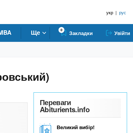
укр
|
рус
0
MBA
Ще
Закладки
Увійти
ровський)
Переваги
Abiturients.info
Великий вибір!