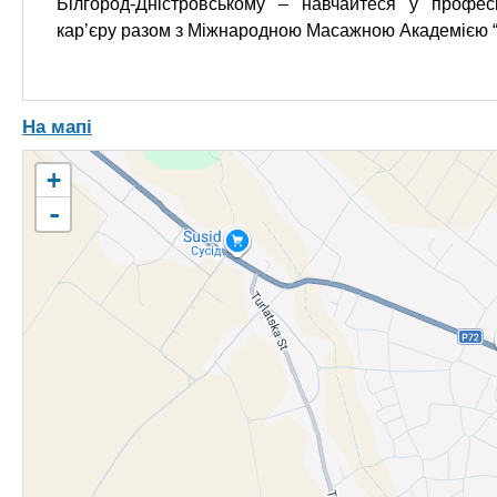
Білгород-Дністровському – навчайтеся у профес
кар’єру разом з Міжнародною Масажною Академією 
На мапі
+
-