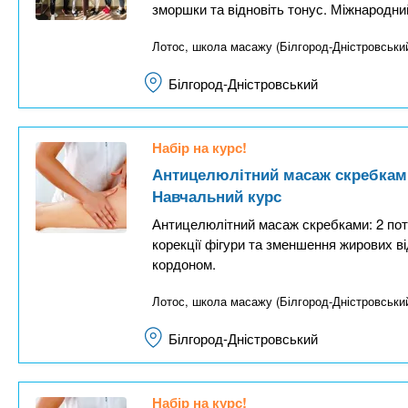
зморшки та відновіть тонус. Міжнародний
Лотос, школа масажу (Білгород-Дністровськи
Білгород-Дністровський
Набір на курс!
Антицелюлітний масаж скребками
Навчальний курс
Антицелюлітний масаж скребками: 2 поту
корекції фігури та зменшення жирових в
кордоном.
Лотос, школа масажу (Білгород-Дністровськи
Білгород-Дністровський
Набір на курс!