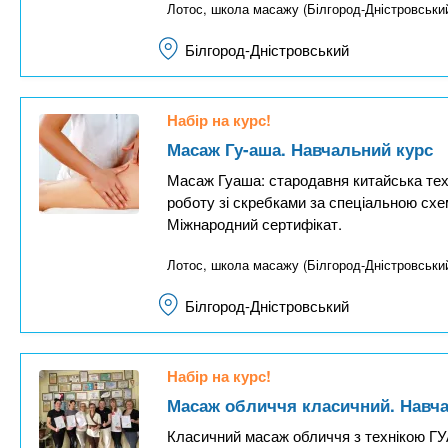
Лотос, школа масажу (Білгород-Дністровськи
л
а
Білгород-Дністровський
д
к
Набір на курс!
а
Масаж Гу-аша. Навчальний курс
)
Масаж Гуаша: стародавня китайська те
роботу зі скребками за спеціальною схе
Міжнародний сертифікат.
Лотос, школа масажу (Білгород-Дністровськи
Білгород-Дністровський
Набір на курс!
Масаж обличчя класичний. Навч
Класичний масаж обличчя з технікою ГУА