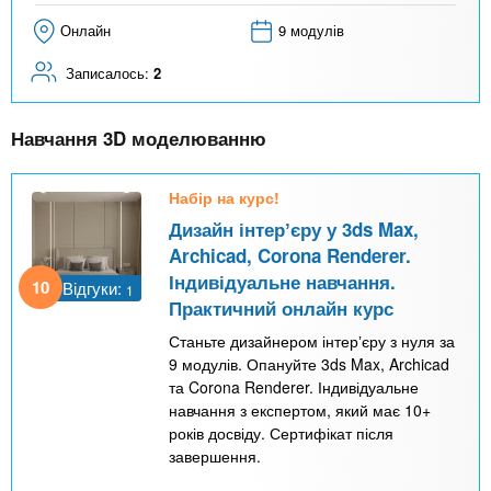
Онлайн
9 модулів
Записалось:
2
Навчання 3D моделюванню
Набір на курс!
Дизайн інтерʼєру у 3ds Max,
Archicad, Corona Renderer.
Індивідуальне навчання.
10
Відгуки:
1
Практичний онлайн курс
Станьте дизайнером інтерʼєру з нуля за
9 модулів. Опануйте 3ds Max, Archicad
та Corona Renderer. Індивідуальне
навчання з експертом, який має 10+
років досвіду. Сертифікат після
завершення.