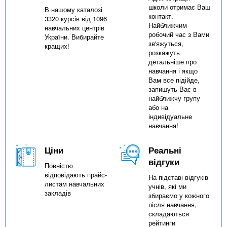
школи отримає Ваш
В нашому каталозі
контакт.
3320 курсів від 1096
Найближчим
навчальних центрів
робочий час з Вами
України. Вибирайте
зв'яжуться,
кращих!
розкажуть
детальніше про
навчання і якщо
Вам все підійде,
запишуть Вас в
найближчу групу
або на
індивідуальне
навчання!
Ціни
Реальні
відгуки
Повністю
відповідають прайс-
На підставі відгуків
листам навчальних
учнів, які ми
закладів
збираємо у кожного
після навчання,
складаються
рейтинги