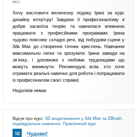
міс)
Хочу висловити величезну подяку Ірині за курс
дизайну інтер'єру! Завдяки її професіоналізму я
добре засвоїла теорію та навчилася впевнено
працювати з професійними програмами. Ірина
чудово пояснює складні речі, від побудови сцени у
3ds Max до створення точних креслень. Навчання
максимально легке та зрозуміле. Ірина завжди на
звʼязку, і допоможе з любими труднощами що
можуть виникнути. Рекомендую всім, хто хоче
отримати реальні навички для роботи і попрацювати
із професіоналом своєї справи)
Недоліків немає
Відгук про курс:
3D моделювання у 3ds Max та ZBrush.
Індивідуальне навчання. Практичний курс
Чудово!
10