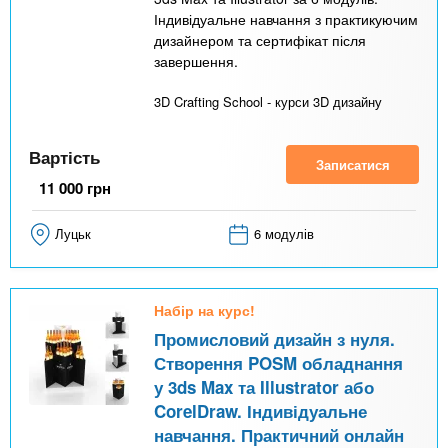
Індивідуальне навчання з практикуючим
дизайнером та сертифікат після
завершення.
3D Crafting School - курси 3D дизайну
Вартість
Записатися
11 000
грн
Луцьк
6 модулів
Набір на курс!
Промисловий дизайн з нуля.
Створення POSM обладнання
у 3ds Max та Illustrator або
CorelDraw. Індивідуальне
навчання. Практичний онлайн