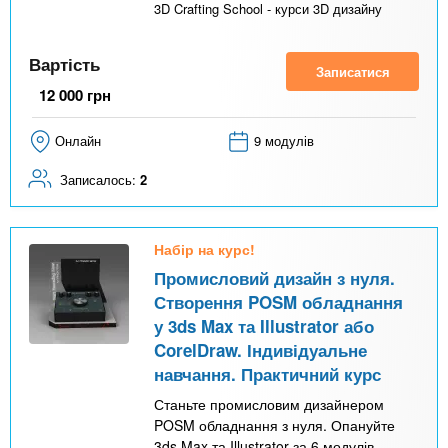
3D Crafting School - курси 3D дизайну
Вартість
Записатися
12 000
грн
Онлайн
9 модулів
Записалось:
2
Набір на курс!
Промисловий дизайн з нуля.
Створення POSM обладнання
у 3ds Max та Illustrator або
CorelDraw. Індивідуальне
навчання. Практичний курс
Станьте промисловим дизайнером
POSM обладнання з нуля. Опануйте
3ds Max та Illustrator за 6 модулів.