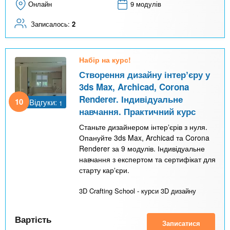
Онлайн
9 модулів
Записалось:
2
Набір на курс!
Створення дизайну інтерʼєру у
3ds Max, Archicad, Corona
Renderer. Індивідуальне
10
Відгуки:
1
навчання. Практичний курс
Станьте дизайнером інтерʼєрів з нуля.
Опануйте 3ds Max, Archicad та Corona
Renderer за 9 модулів. Індивідуальне
навчання з експертом та сертифікат для
старту карʼєри.
3D Crafting School - курси 3D дизайну
Вартість
Записатися