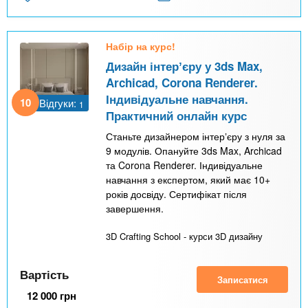
Набір на курс!
Дизайн інтерʼєру у 3ds Max,
Archicad, Corona Renderer.
Індивідуальне навчання.
10
Відгуки:
1
Практичний онлайн курс
Станьте дизайнером інтерʼєру з нуля за
9 модулів. Опануйте 3ds Max, Archicad
та Corona Renderer. Індивідуальне
навчання з експертом, який має 10+
років досвіду. Сертифікат після
завершення.
3D Crafting School - курси 3D дизайну
Вартість
Записатися
12 000
грн