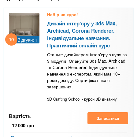
Набір на курс!
Дизайн інтерʼєру у 3ds Max,
Archicad, Corona Renderer.
Індивідуальне навчання.
10
Відгуки:
1
Практичний онлайн курс
Станьте дизайнером інтерʼєру з нуля за
9 модулів. Опануйте 3ds Max, Archicad
та Corona Renderer. Індивідуальне
навчання з експертом, який має 10+
років досвіду. Сертифікат після
завершення.
3D Crafting School - курси 3D дизайну
Вартість
Записатися
12 000
грн