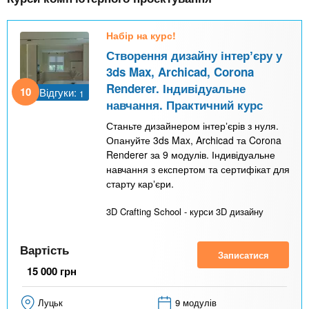
т
и
Набір на курс!
в
Створення дизайну інтерʼєру у
н
3ds Max, Archicad, Corona
а
Renderer. Індивідуальне
10
Відгуки:
1
в
навчання. Практичний курс
к
Станьте дизайнером інтерʼєрів з нуля.
Опануйте 3ds Max, Archicad та Corona
л
Renderer за 9 модулів. Індивідуальне
а
навчання з експертом та сертифікат для
старту карʼєри.
д
к
3D Crafting School - курси 3D дизайну
а
)
Вартість
Записатися
15 000
грн
Луцьк
9 модулів