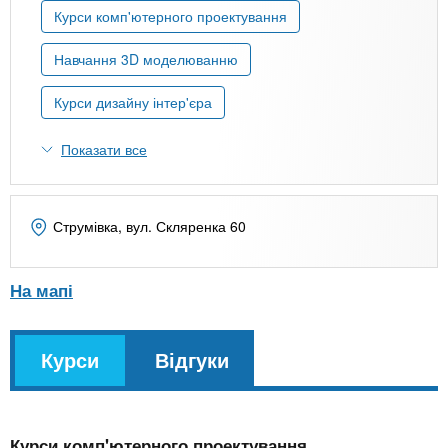
n
MBA
е
и
Курси комп'ютерного проектування
р
х
t
і
Навчання 3D моделюванню
Онлайн курси
а
з
л
а
s
Курси дизайну інтер'єра
у
к
За кордоном
Показати все
.
л
а
i
д
Струмівка, вул. Скляренка 60
і
n
в
На мапі
f
v
Курси
(
Відгуки
k
o
а
l
к
Курси комп'ютерного проектування