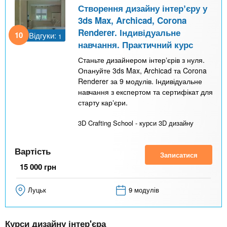
Створення дизайну інтерʼєру у
3ds Max, Archicad, Corona
Renderer. Індивідуальне
10
Відгуки:
1
навчання. Практичний курс
Станьте дизайнером інтерʼєрів з нуля.
Опануйте 3ds Max, Archicad та Corona
Renderer за 9 модулів. Індивідуальне
навчання з експертом та сертифікат для
старту карʼєри.
3D Crafting School - курси 3D дизайну
Вартість
Записатися
15 000
грн
Луцьк
9 модулів
Курси дизайну інтер'єра