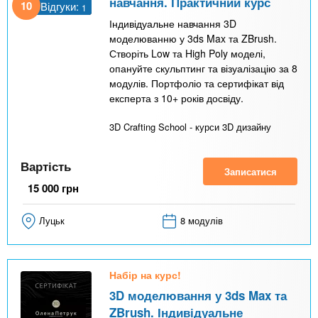
навчання. Практичний курс
10
Відгуки:
1
Індивідуальне навчання 3D
моделюванню у 3ds Max та ZBrush.
Створіть Low та High Poly моделі,
опануйте скульптинг та візуалізацію за 8
модулів. Портфоліо та сертифікат від
експерта з 10+ років досвіду.
3D Crafting School - курси 3D дизайну
Вартість
Записатися
15 000
грн
Луцьк
8 модулів
Набір на курс!
3D моделювання у 3ds Max та
ZBrush. Індивідуальне