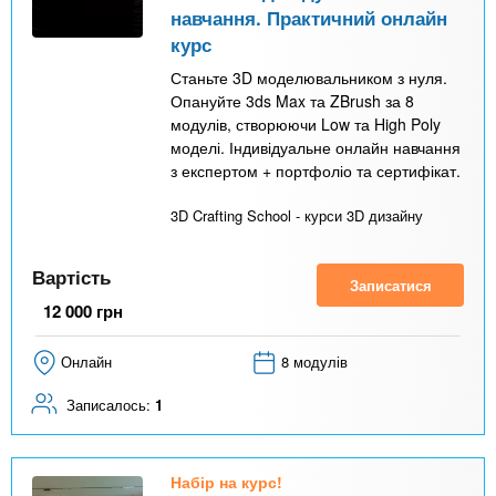
навчання. Практичний онлайн
курс
Станьте 3D моделювальником з нуля.
Опануйте 3ds Max та ZBrush за 8
модулів, створюючи Low та High Poly
моделі. Індивідуальне онлайн навчання
з експертом + портфоліо та сертифікат.
3D Crafting School - курси 3D дизайну
Вартість
Записатися
12 000
грн
Онлайн
8 модулів
Записалось:
1
Набір на курс!