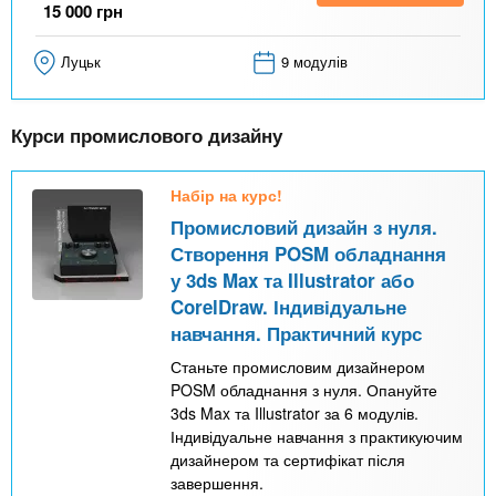
15 000
грн
Луцьк
9 модулів
Курси промислового дизайну
Набір на курс!
Промисловий дизайн з нуля.
Створення POSM обладнання
у 3ds Max та Illustrator або
CorelDraw. Індивідуальне
навчання. Практичний курс
Станьте промисловим дизайнером
POSM обладнання з нуля. Опануйте
3ds Max та Illustrator за 6 модулів.
Індивідуальне навчання з практикуючим
дизайнером та сертифікат після
завершення.