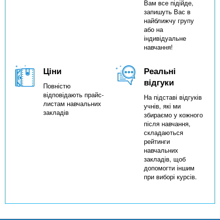
Вам все підійде,
запишуть Вас в
найближчу групу
або на
індивідуальне
навчання!
Ціни
Реальні
відгуки
Повністю
відповідають прайс-
На підставі відгуків
листам навчальних
учнів, які ми
закладів
збираємо у кожного
після навчання,
складаються
рейтинги
навчальних
закладів, щоб
допомогти іншим
при виборі курсів.