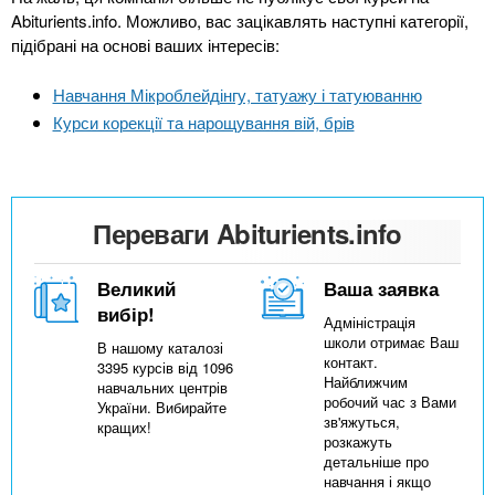
n
MBA
е
и
Abiturients.info. Можливо, вас зацікавлять наступні категорії,
р
х
підібрані на основі ваших інтересів:
t
і
Онлайн курси
а
з
Навчання Мікроблейдінгу, татуажу і татуюванню
л
а
s
у
Курси корекції та нарощування вій, брів
к
За кордоном
.
л
а
Переваги Abiturients.info
i
д
і
Великий
Ваша заявка
n
в
вибір!
Адміністрація
школи отримає Ваш
В нашому каталозі
f
контакт.
3395 курсів від 1096
Найближчим
навчальних центрів
робочий час з Вами
України. Вибирайте
o
зв'яжуться,
кращих!
розкажуть
детальніше про
навчання і якщо