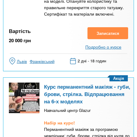
на моделі. Опануйте колористику та
правильне перекриття старого татуажу.
Сертифікат та матеріали включені.
Вартість
Записатися
20 000
грн
Подробно о курсе
2 дні - 18 годин
Львів
Франківський
Акція
Курс перманентний макіяж - губи,
брови, стрілка. Відпрацювання
на 6-х моделях
Навчальний центр Glazur
Набір на курс!
Перманентний макіяж за програмою
чемпіонки: губи, брови, стрілка від нуля до