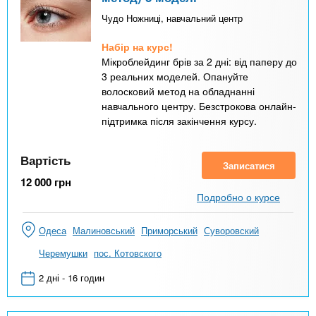
Чудо Ножниці, навчальний центр
Набір на курс!
Мікроблейдинг брів за 2 дні: від паперу до
3 реальних моделей. Опануйте
волосковий метод на обладнанні
навчального центру. Безстрокова онлайн-
підтримка після закінчення курсу.
Вартість
Записатися
12 000
грн
Подробно о курсе
Одеса
Малиновський
Приморський
Суворовский
Черемушки
пос. Котовского
2 дні - 16 годин