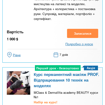
мистецтва на латексі та моделях.
Архітектура + колористика + постановка
руки. Супровід, матеріали, портфоліо +
сертифікат.
Вартість
Записатися
1 000
$
Подробно о курсе
7 днів
Рівне
Акція
Перший урок - безкоштовно
Перший урок - безкоштовно
Курс перманентний макіяж PROF.
Відпрацювання 10 технік на
моделях
MClass & DermaVita academy BEAUTY курси
№1
Набір на курс!