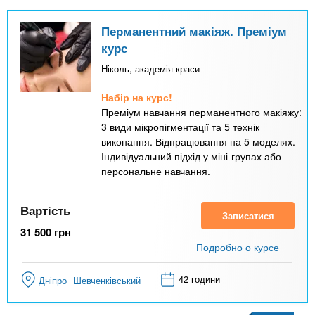
Перманентний макіяж. Преміум
курс
Ніколь, академія краси
Набір на курс!
Преміум навчання перманентного макіяжу:
3 види мікропігментації та 5 технік
виконання. Відпрацювання на 5 моделях.
Індивідуальний підхід у міні-групах або
персональне навчання.
Вартість
Записатися
31 500
грн
Подробно о курсе
42 години
Дніпро
Шевченківський