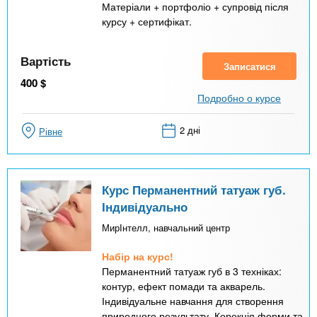
Матеріали + портфоліо + супровід після
курсу + сертифікат.
Вартість
Записатися
400
$
Подробно о курсе
2 дні
Рівне
Курс Перманентний татуаж губ.
Індивідуально
МирІнтелл, навчальний центр
Набір на курс!
Перманентний татуаж губ в 3 техніках:
контур, ефект помади та акварель.
Індивідуальне навчання для створення
природного результату. Корекція форми та