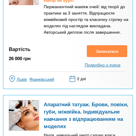
Набір на курс!
Перманентний макіяж очей: від теорії до
практики за 3 заняття. Відпрацюєте
міжвійковий простір та класичну стрілку на
моделях під наглядом викладача.
Авторський диплом після завершення.
Вартість
Записатися
26 000
грн
Подробно о курсе
2 дні
Львів
Франківський
Апаратний татуаж. Брови, повіки,
губи, міжвійка. Індивідуальне
навчання з відпрацюванням на
моделях
Надія, навчальний центр салону краси