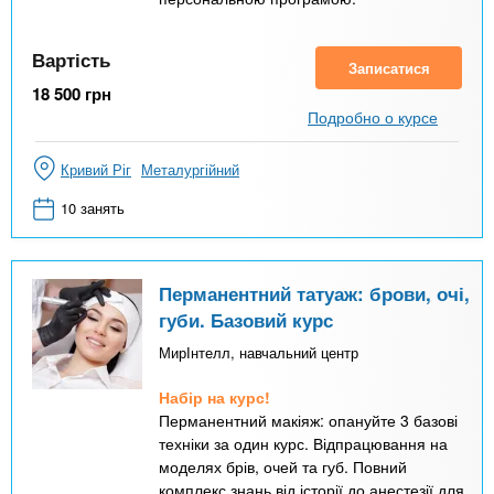
Вартість
Записатися
18 500
грн
Подробно о курсе
Кривий Ріг
Металургійний
10 занять
Перманентний татуаж: брови, очі,
губи. Базовий курс
МирІнтелл, навчальний центр
Набір на курс!
Перманентний макіяж: опануйте 3 базові
техніки за один курс. Відпрацювання на
моделях брів, очей та губ. Повний
комплекс знань від історії до анестезії для