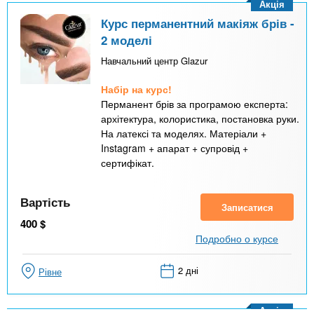
Акція
Курс перманентний макіяж брів -
2 моделі
Навчальний центр Glazur
Набір на курс!
Перманент брів за програмою експерта:
архітектура, колористика, постановка руки.
На латексі та моделях. Матеріали +
Instagram + апарат + супровід +
сертифікат.
Вартість
Записатися
400
$
Подробно о курсе
2 дні
Рівне
Акція