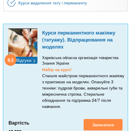
Курси видалення тату і перманенту
Курси перманентного макіяжу
(татуажу). Відпрацювання на
моделях
Харківська обласна організація товариства
9,3
Відгуки:
3
Знання України
Набір на курс!
Станьте майстром перманентного макіяжу
з практикою на моделях. Опануйте 3
техніки: пудрові брови, акварельні губи та
міжреснична стрілка. Стерильне
обладнання та підтримка 24/7 після
навчання.
Вартість
Записатися