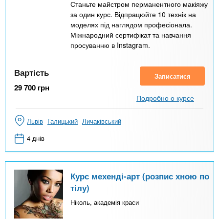
Станьте майстром перманентного макіяжу
за один курс. Відпрацюйте 10 технік на
моделях під наглядом професіонала.
Міжнародний сертифікат та навчання
просуванню в Instagram.
Вартість
Записатися
29 700
грн
Подробно о курсе
Львів
Галицький
Личаківський
4 днів
Курс мехенді-арт (розпис хною по
тілу)
Ніколь, академія краси