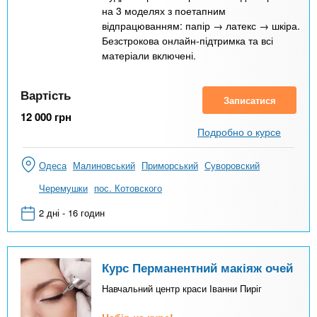
на 3 моделях з поетапним
відпрацюванням: папір → латекс → шкіра.
Безстрокова онлайн-підтримка та всі
матеріали включені.
Вартість
Записатися
12 000
грн
Подробно о курсе
Одеса
Малиновський
Приморський
Суворовский
Черемушки
пос. Котовского
2 дні - 16 годин
Курс Перманентний макіяж очей
Навчальний центр краси Іванни Пиріг