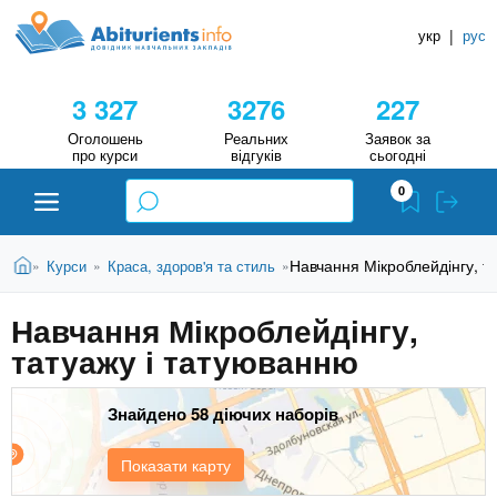
A
П
Д
е
укр
|
рус
о
b
р
в
е
3 327
3276
227
й
і
i
т
д
Оголошень
Реальних
Заявок за
и
про курси
відгуків
сьогодні
н
д
t
0
о
и
о
к
u
с
В
Н
Абітурієнту
Головна
Навчання Мікроблейдінгу, т
Курси
Краса, здоров'я та стиль
»
»
»
н
и
о
а
r
є
в
Навчання Мікроблейдінгу,
в
ЗВО (ВНЗ)
т
н
татуажу і татуюванню
у
ч
i
о
т
г
а
Коледжі
о
Знайдено 58 діючих наборів
л
e
м
ь
а
Курси
Показати карту
т
н