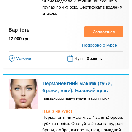
живих моделях. 3 техніки нанесення в
групах по 4-5 осіб. Сертифікат з водяним
знаком.
Вартість
Записатися
12 900
грн
Подробно о курсе
4 дні - 8 занять
Ужгород
Перманентний макіяж (губи,
брови, віки). Базовий курс
Навчальний центр краси Іванни Пиріг
Набір на курс!
Перманентний макіяж за 7 занять: брови,
губи та повіки. Опануйте 5 технік (пудрові
брови, омбре, акварель, нюд, помадний