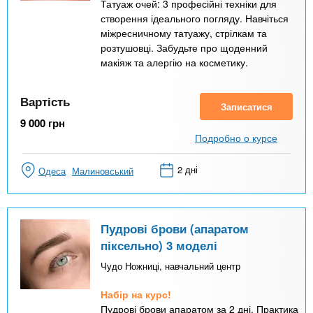
Татуаж очей: 3 професійні техніки для
створення ідеального погляду. Навчіться
міжресничному татуажу, стрілкам та
розтушовці. Забудьте про щоденний
макіяж та алергію на косметику.
Вартість
Записатися
9 000
грн
Подробно о курсе
2 дні
Одеса
Малиновський
Пудрові брови (апаратом
піксельно) 3 моделі
Чудо Ножниці, навчальний центр
Набір на курс!
Пудрові брови апаратом за 2 дні. Практика