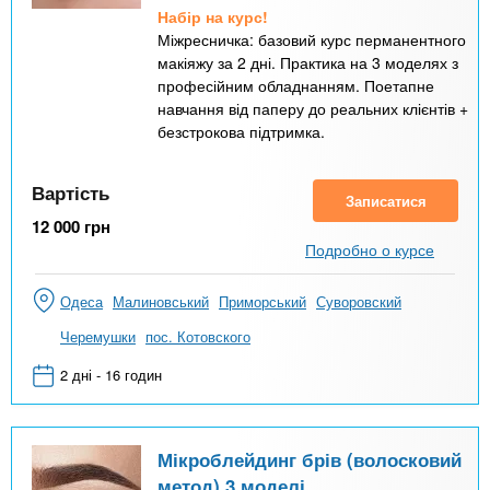
Набір на курс!
Міжресничка: базовий курс перманентного
макіяжу за 2 дні. Практика на 3 моделях з
професійним обладнанням. Поетапне
навчання від паперу до реальних клієнтів +
безстрокова підтримка.
Вартість
Записатися
12 000
грн
Подробно о курсе
Одеса
Малиновський
Приморський
Суворовский
Черемушки
пос. Котовского
2 дні - 16 годин
Мікроблейдинг брів (волосковий
метод) 3 моделі