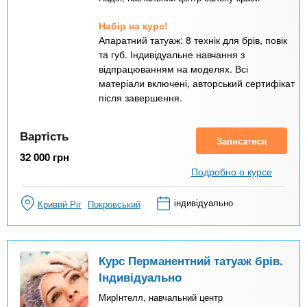
Набір на курс!
Апаратний татуаж: 8 технік для брів, повік
та губ. Індивідуальне навчання з
відпрацюванням на моделях. Всі
матеріали включені, авторський сертифікат
після завершення.
Вартість
Записатися
32 000
грн
Подробно о курсе
індивідуально
Кривий Ріг
Покровський
Курс Перманентний татуаж брів.
Індивідуально
МирІнтелл, навчальний центр