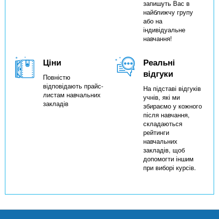
запишуть Вас в
найближчу групу
або на
індивідуальне
навчання!
Ціни
Реальні
відгуки
Повністю
відповідають прайс-
На підставі відгуків
листам навчальних
учнів, які ми
закладів
збираємо у кожного
після навчання,
складаються
рейтинги
навчальних
закладів, щоб
допомогти іншим
при виборі курсів.