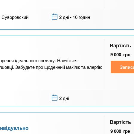
Суворовский
2 дні - 16 годин
Вартість
9 000
грн
ворення ідеального погляду. Навчіться
ушовці. Забудьте про щоденний макіяж та алергію
Запис
2 дні
Вартість
дивідуально
9 000
грн