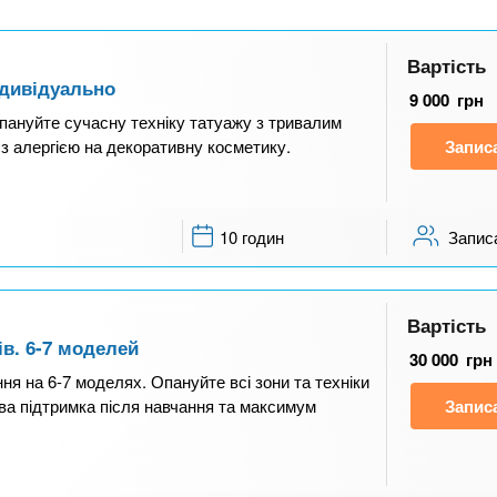
Вартість
ндивідуально
9 000
грн
пануйте сучасну техніку татуажу з тривалим
 з алергією на декоративну косметику.
Запис
10 годин
Запис
Вартість
в. 6-7 моделей
30 000
грн
я на 6-7 моделях. Опануйте всі зони та техніки
ова підтримка після навчання та максимум
Запис