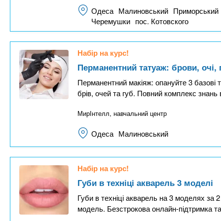
Одеса
Малиновський
Приморський
Черемушки
пос. Котовского
Набір на курс!
Перманентний татуаж: брови, очі, 
Перманентний макіяж: опануйте 3 базові 
брів, очей та губ. Повний комплекс знань в
МирІнтелл, навчальний центр
Одеса
Малиновський
Набір на курс!
Губи в техніці акварель 3 моделі
Губи в техніці акварель на 3 моделях за 2
модель. Безстрокова онлайн-підтримка та 