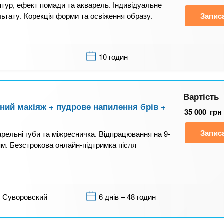
нтур, ефект помади та акварель. Індивідуальне
ьтату. Корекція форми та освіження образу.
Запис
10 годин
Вартість
тний макіяж + пудрове напилення брів +
35 000
грн
Запис
рельні губи та міжресничка. Відпрацювання на 9-
м. Безстрокова онлайн-підтримка після
Суворовский
6 днів – 48 годин