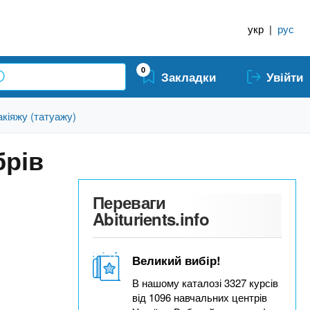
укр
|
рус
0
Закладки
Увійти
кіяжу (татуажу)
брів
Переваги
Abiturients.info
Великий вибір!
В нашому каталозі 3327 курсів
від 1096 навчальних центрів