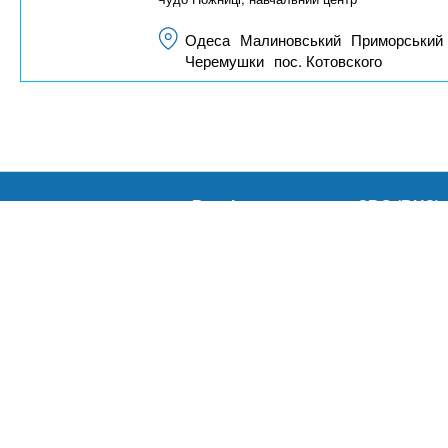
Одеса
Малиновський
Приморський
Черемушки
пос. Котовского
Вартість навчання у ЗВО (ВНЗ)
Вартість навчання в Коледжах
Каталог Курсів
Мапа сайту
© 2011-2026 A
Всі права захищені.
Використанн