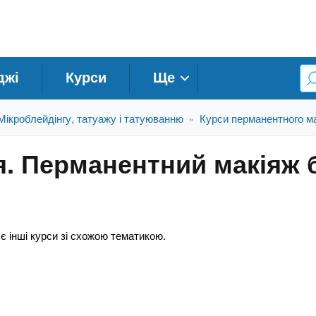
джі
Курси
Ще
Мікроблейдінгу, татуажу і татуюванню
Курси перманентного ма
»
я. Перманентний макіяж 
 є інші курси зі схожою тематикою.