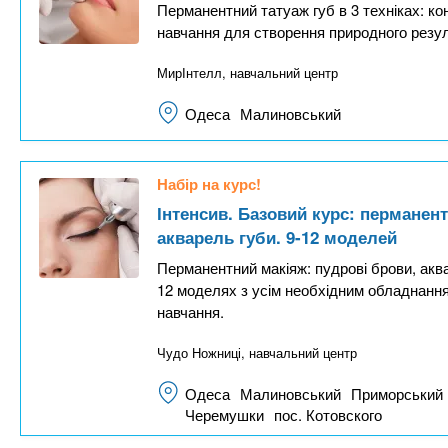
Перманентний татуаж губ в 3 техніках: ко
навчання для створення природного резул
МирІнтелл, навчальний центр
Одеса
Малиновський
Набір на курс!
Інтенсив. Базовий курс: перманен
акварель губи. 9-12 моделей
Перманентний макіяж: пудрові брови, аква
12 моделях з усім необхідним обладнання
навчання.
Чудо Ножниці, навчальний центр
Одеса
Малиновський
Приморський
Черемушки
пос. Котовского