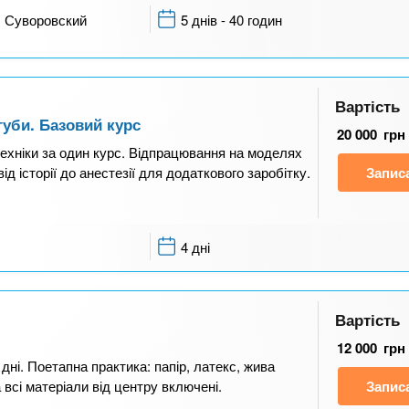
Суворовский
5 днів - 40 годин
Вартість
губи. Базовий курс
20 000
грн
техніки за один курс. Відпрацювання на моделях
ід історії до анестезії для додаткового заробітку.
Запис
4 дні
Вартість
12 000
грн
 дні. Поетапна практика: папір, латекс, жива
всі матеріали від центру включені.
Запис