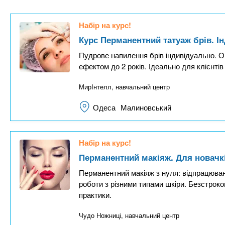
n
т
и
е
х
t
р
Набір на курс!
з
і
Курс Перманентний татуаж брів. І
а
а
s
Пудрове напилення брів індивідуально. О
л
к
ефектом до 2 років. Ідеально для клієнтів
у
л
.
МирІнтелл, навчальний центр
а
д
i
Одеса
Малиновський
і
в
n
Набір на курс!
Перманентний макіяж. Для новачкі
f
Перманентний макіяж з нуля: відпрацюванн
роботи з різними типами шкіри. Безстрок
o
практики.
Чудо Ножниці, навчальний центр