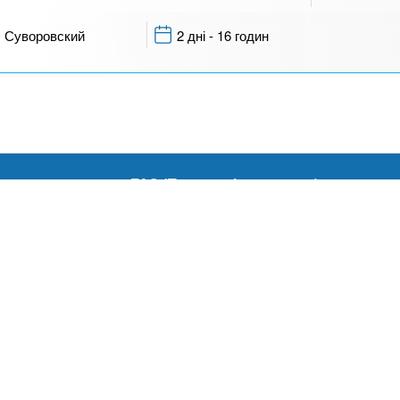
Суворовский
2 дні - 16 годин
FAQ (Поширені запитання)
Каталог спеціальностей
Статті
biturients.info - Довідник Навчальних закладів.
ПОЛІТИКА КОНФІД
я будь-яких матеріалів, розміщених на сайті, дозволяється за умови