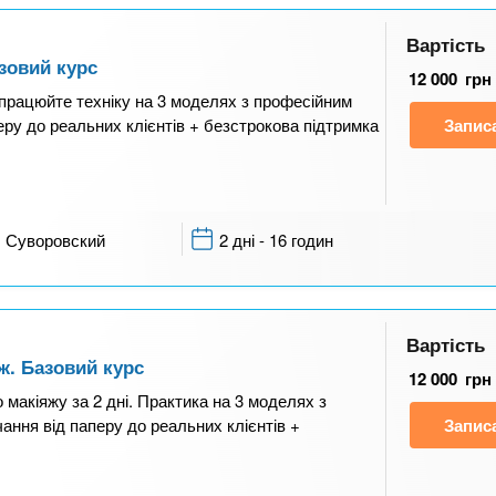
Вартість
зовий курс
12 000
грн
дпрацюйте техніку на 3 моделях з професійним
еру до реальних клієнтів + безстрокова підтримка
Запис
Суворовский
2 дні - 16 годин
Вартість
ж. Базовий курс
12 000
грн
макіяжу за 2 дні. Практика на 3 моделях з
ння від паперу до реальних клієнтів +
Запис