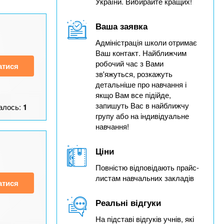
України. Вибирайте кращих!
Ваша заявка
Адміністрація школи отримає
Ваш контакт. Найближчим
робочий час з Вами
атися
зв'яжуться, розкажуть
детальніше про навчання і
якщо Вам все підійде,
запишуть Вас в найближчу
алось:
1
групу або на індивідуальне
навчання!
Ціни
Повністю відповідають прайс-
листам навчальних закладів
атися
Реальні відгуки
На підставі відгуків учнів, які