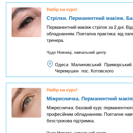
Набір на курс!
Стрілки. Перманентний макіяж. Ба
Перманентний макіяж стрілок за 2 дні. Ві
обладнанням. Поетапна практика: від пап
тренера.
Чудо Ножниці, навчальний центр
Одеса
Малиновський
Приморський
Черемушки
пос. Котовского
Набір на курс!
Міжресничка. Перманентний макія
Міжресничка: базовий курс перманентного 
професійним обладнанням. Поетапне навча
безстрокова підтримка.
Чудо Ножниці, навчальний центр