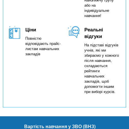
або на
індивідуальне
навчання!
Ціни
Реальні
відгуки
Повністю
відповідають прайс-
На підставі відгуків
листам навчальних
учнів, які ми
закладів
збираємо у кожного
після навчання,
складаються
рейтинги
навчальних
закладів, щоб
допомогти іншим
при виборі курсів.
Вартість навчання у ЗВО (ВНЗ)