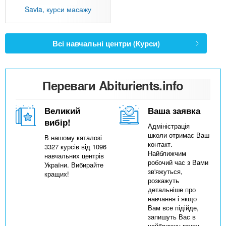
Savia, курси масажу
Всі навчальні центри (Курси)
Переваги Abiturients.info
Великий
Ваша заявка
вибір!
Адміністрація
школи отримає Ваш
В нашому каталозі
контакт.
3327 курсів від 1096
Найближчим
навчальних центрів
робочий час з Вами
України. Вибирайте
зв'яжуться,
кращих!
розкажуть
детальніше про
навчання і якщо
Вам все підійде,
запишуть Вас в
найближчу групу