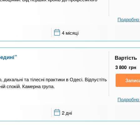
Подробно 
4 місяці
редині”
Вартість
3 800
грн
 дихальні та тілесні практики в Одесі. Відпустіть
Запис
ній спокій. Камерна група.
Подробно 
2 дні