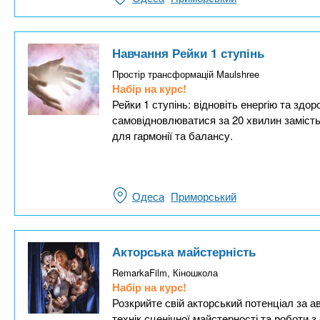
Навчання Рейки 1 ступінь
Простір трансформацій Maulshree
Набір на курс!
Рейки 1 ступінь: відновіть енергію та здо
самовідновлюватися за 20 хвилин замість 
для гармонії та балансу.
Одеса
Приморський
Акторська майстерність
RemarkaFilm, Кіношкола
Набір на курс!
Розкрийте свій акторський потенціал за 
технік сценічної майстерності та роботи з