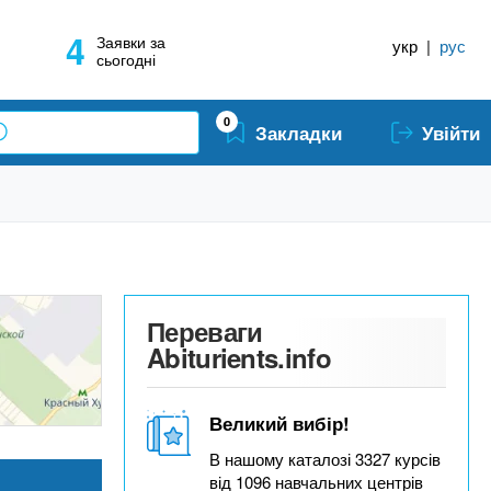
4
Заявки за
укр
|
рус
сьогодні
0
Закладки
Увійти
Переваги
Abiturients.info
Великий вибір!
В нашому каталозі 3327 курсів
від 1096 навчальних центрів