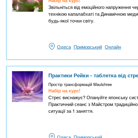
Набір на курс!
Звільніться від емоційного напруження чер
технікою капалабхаті та Динамічною меди
будь-якої точки світу.
Одеса
Приморський
Онлайн
Практики Рейки - таблетка від стр
Простір трансформацій Maulshree
Набір на курс!
Стрес виснажує? Опануйте японську систе
Практичний сеанс з Майстром традиційного
ситуації за 1 заняття.
Одеса
Приморський