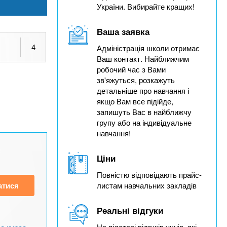
України. Вибирайте кращих!
Ваша заявка
4
Адміністрація школи отримає
Ваш контакт. Найближчим
робочий час з Вами
зв'яжуться, розкажуть
детальніше про навчання і
якщо Вам все підійде,
запишуть Вас в найближчу
групу або на індивідуальне
навчання!
Ціни
Повністю відповідають прайс-
атися
листам навчальних закладів
Реальні відгуки
На підставі відгуків учнів, які