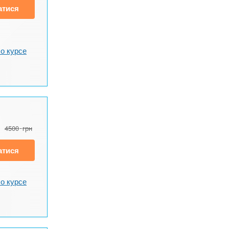
атися
о курсе
4500
грн
атися
о курсе