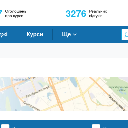
7
3276
Оголошень
Реальних
про курси
відгуків
джі
Курси
Ще