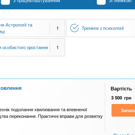
З працевлаштуванням
Зі знижкою
я Астрології та
1
Тренінги з психології
иці
и особистого зростання
1
мовлення
Вартість
3 500
грн
технік подолання хвилювання та впевненої
Запис
цтва переконання. Практичні вправи для розвитку