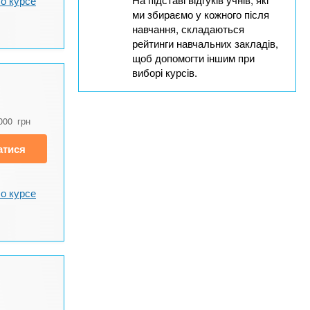
о курсе
ми збираємо у кожного після
навчання, складаються
рейтинги навчальних закладів,
щоб допомогти іншим при
виборі курсів.
000
грн
атися
о курсе