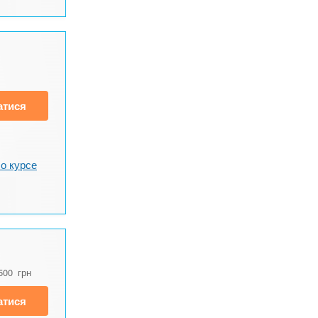
атися
о курсе
500
грн
атися