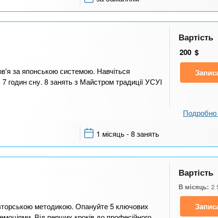
Вартість
200
$
ров'я за японською системою. Навчіться
Запис
7 годин сну. 8 занять з Майстром традиції УСУІ
Подробно 
1 місяць - 8 занять
Вартість
В місяць:
2 
авторською методикою. Опануйте 5 ключових
Запис
 емоціями. Від перших кроків до професійного