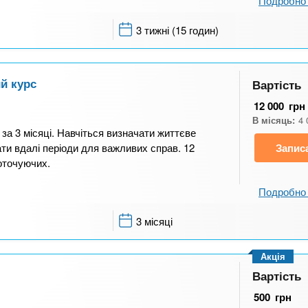
Подробно 
3 тижні (15 годин)
й курс
Вартість
12 000
грн
В місяць:
4 
 за 3 місяці. Навчіться визначати життєве
ати вдалі періоди для важливих справ. 12
Запис
 оточуючих.
Подробно 
3 місяці
Акція
Вартість
500
грн