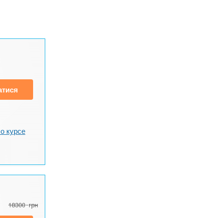
атися
о курсе
18300
грн