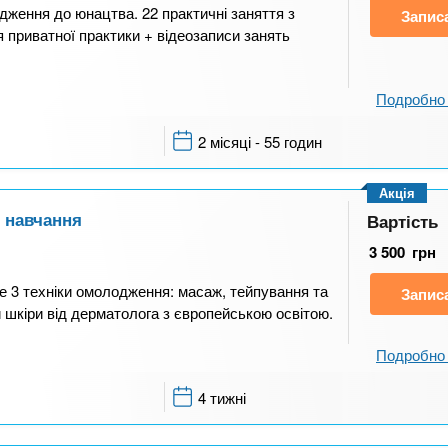
дження до юнацтва. 22 практичні заняття з
Запис
я приватної практики + відеозаписи занять
Подробно 
2 місяці - 55 годин
Акція
н навчання
Вартість
3 500
грн
 3 техніки омолодження: масаж, тейпування та
Запис
и шкіри від дерматолога з європейською освітою.
Подробно 
4 тижні