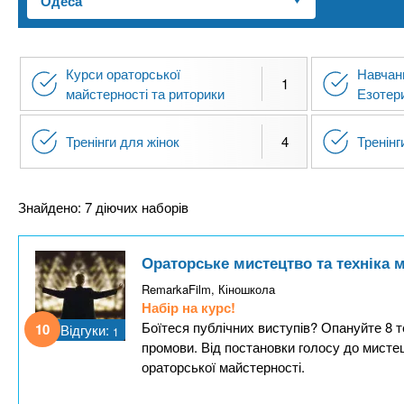
n
т
и
е
х
t
р
з
і
Курси ораторської
Навчанн
а
а
1
s
майстерності та риторики
Езотер
л
к
у
л
.
Тренінги для жінок
4
Тренінг
а
д
i
Знайдено: 7 діючих наборів
і
в
n
Ораторське мистецтво та техніка 
f
RemarkaFilm, Кіношкола
Набір на курс!
Боїтеся публічних виступів? Опануйте 8 
10
Відгуки:
1
o
промови. Від постановки голосу до мисте
ораторської майстерності.