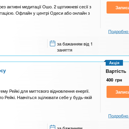
ез активні медитації Ошо. 2 щотижневі сесії з
Запис
тацією. Офлайн у центрі Одеси або онлайн з
Подробно 
за бажанням від 1
заняття
Акція
есу
Вартість
400
грн
му Рейкі для миттєвого відновлення енергії.
Запис
 Рейкі. Навчіться зцілювати себе у будь-якій
Подробно 
за бажанням