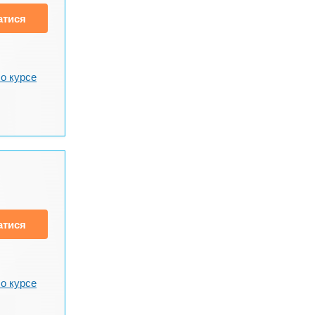
атися
о курсе
атися
о курсе