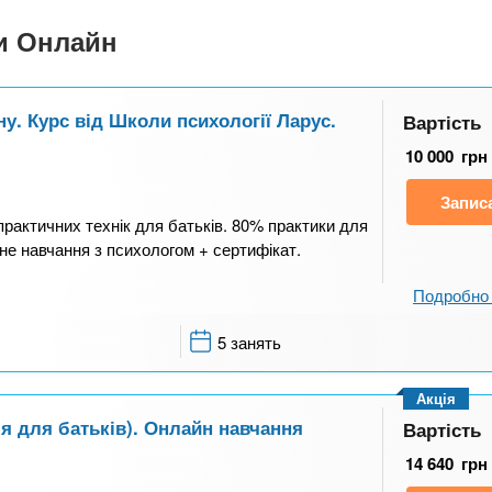
си Онлайн
у. Курс від Школи психології Ларус.
Вартість
10 000
грн
Запис
 практичних технік для батьків. 80% практики для
не навчання з психологом + сертифікат.
Подробно 
5 занять
Акція
ія для батьків). Онлайн навчання
Вартість
14 640
грн