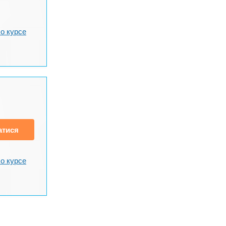
о курсе
атися
о курсе