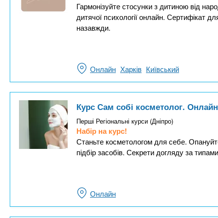
Гармонізуйте стосунки з дитиною від наро
дитячої психології онлайн. Сертифікат дл
назавжди.
Онлайн
Харків
Київський
Курс Сам собі косметолог. Онлай
Перші Регіональні курси (Дніпро)
Набір на курс!
Станьте косметологом для себе. Опануйте
підбір засобів. Секрети догляду за типам
Онлайн