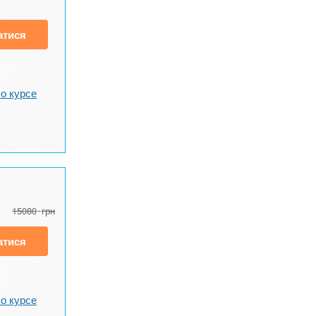
атися
о курсе
15080
грн
атися
о курсе