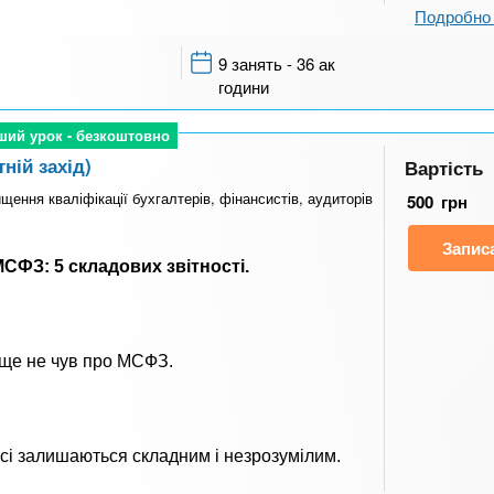
Подробно 
9 занять - 36 ак
години
ший урок - безкоштовно
ший урок - безкоштовно
ній захід)
Вартість
ищення кваліфікації бухгалтерів, фінансистів, аудиторів
500
грн
Запис
СФЗ: 5 складових звітності.
 ще не чув про МСФЗ.
осі залишаються складним і незрозумілим.