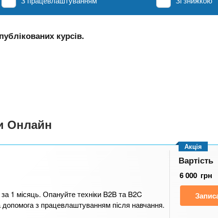
З працевлаштуванням
Зі знижкою
публікованих курсів.
си Онлайн
Акція
Вартість
6 000
грн
за 1 місяць. Опануйте техніки B2B та B2C
Запис
а допомога з працевлаштуванням після навчання.