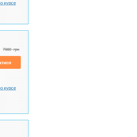
о курсе
7980
грн
атися
о курсе