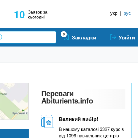
10
Заявок за
укр
|
рус
сьогодні
0
Закладки
Увійти
Переваги
Abiturients.info
Великий вибір!
В нашому каталозі 3327 курсів
від 1096 навчальних центрів