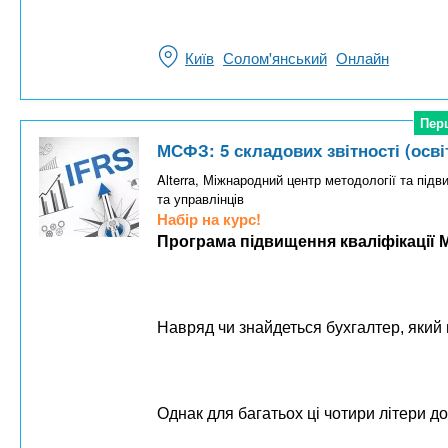
Київ
Солом'янський
Онлайн
Пер
Пер
МСФЗ: 5 складових звітності (освіт
Alterra, Міжнародний центр методології та підв
та управлінців
Набір на курс!
Програма підвищення кваліфікації М
Навряд чи знайдеться бухгалтер, який
Однак для багатьох ці чотири літери д