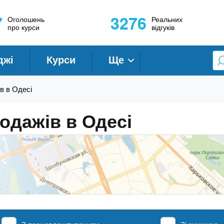
7
3276
Оголошень
Реальних
про курси
відгуків
джі
Курси
Ще
ів в Одесі
родажів в Одесі