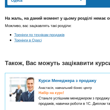
n
т
и
е
х
t
р
з
і
На жаль, на даний момент у цьому розділі немає о
а
а
s
Можливо, вас зацікавлять такі розділи:
л
к
у
Тренінги по технікам продажів
л
.
Тренінги в Одесі
а
д
i
і
Також, Вас можуть зацікавити кур
в
n
f
Курси Менеджера з продажу
Анастасія, навчальний бізнес центр
o
Набір на курс!
Станьте успішним менеджером з продажу 
продажів, навички роботи в 1С. Диплом т