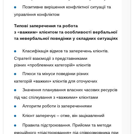
Позитивне вирішення конфліктної ситуації та
управління конфліктом
Типові заперечення та робота
з «важким» клієнтом та особливості вербальної
та невербальної поведінки у складних ситуаціях
Класифікація відмов та заперечень клієнтів.
Стратегії взаємодії з представниками
різних
«
проблемних категорій
»
клієнтів
Плюси та мінуси поведінки різних
категорій
«
важких
»
клієнтів для оточуючих
Значення планування власних часових ресурсів
під час спілкування з
«
важкими
»
клієнтами
Алгоритм роботи із запереченнями
Клієнт заперечує – отже, він зацікавлений
Правила підстроювання. Прийоми та методи
емоційного
«
підстроювання
»
під співрозмовника при