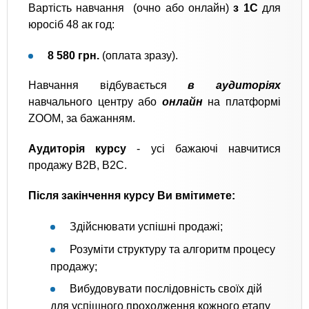
Вартість навчання (очно або онлайн)
з 1С
для
юросіб 48 ак год:
8 580 грн.
(оплата зразу).
Навчання відбувається
в аудиторіях
навчального центру або
онлайн
на платформі
ZOOM, за бажанням.
Аудиторія курсу
- усі бажаючі навчитися
продажу B2B, B2C.
Після закінчення курсу Ви вмітимете:
Здійснювати успішні продажі;
Розуміти структуру та алгоритм процесу
продажу;
Вибудовувати послідовність своїх дій
для успішного проходження кожного етапу