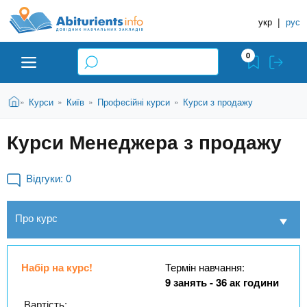
A
П
Д
е
укр
|
рус
о
b
р
в
е
0
й
і
i
т
д
и
В
Абітурієнту
Головна
Курси
Київ
Професійні курси
Курси з продажу
»
»
»
»
н
д
t
и
о
и
є
Курси Менеджера з продажу
о
ЗВО (ВНЗ)
т
к
u
с
у
Н
н
т
Відгуки:
0
о
а
Коледжі
r
в
в
н
Про курс
ч
i
о
Курси
г
а
о
л
e
м
Приватні школи
Набір на курс!
Термін навчання:
ь
а
9 занять - 36 ак години
т
н
Вартість: