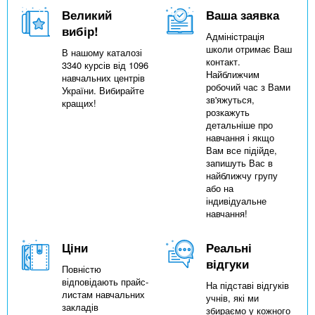
Великий
Ваша заявка
вибір!
Адміністрація
школи отримає Ваш
В нашому каталозі
контакт.
3340 курсів від 1096
Найближчим
навчальних центрів
робочий час з Вами
України. Вибирайте
зв'яжуться,
кращих!
розкажуть
детальніше про
навчання і якщо
Вам все підійде,
запишуть Вас в
найближчу групу
або на
індивідуальне
навчання!
Ціни
Реальні
відгуки
Повністю
відповідають прайс-
На підставі відгуків
листам навчальних
учнів, які ми
закладів
збираємо у кожного