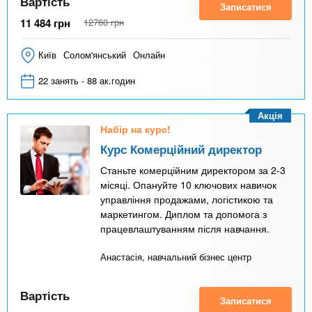
Вартість
Записатися
11 484
грн
12760
грн
Київ
Солом'янський
Онлайн
22 занять - 88 ак.годин
Акція
Набір на курс!
Курс Комерційний директор
Станьте комерційним директором за 2-3
місяці. Опануйте 10 ключових навичок
управління продажами, логістикою та
маркетингом. Диплом та допомога з
працевлаштуванням після навчання.
Анастасія, навчальний бізнес центр
Вартість
Записатися