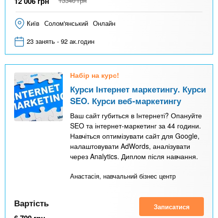
12 006
грн
13340
грн
Київ
Солом'янський
Онлайн
23 занять - 92 ак.годин
Набір на курс!
Курси Інтернет маркетингу. Курси
SEO. Курси веб-маркетингу
Ваш сайт губиться в Інтернеті? Опануйте
SEO та інтернет-маркетинг за 44 години.
Навчіться оптимізувати сайт для Google,
налаштовувати AdWords, аналізувати
через Analytics. Диплом після навчання.
Анастасія, навчальний бізнес центр
Вартість
Записатися