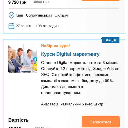
9 720
грн
10800
грн
Київ
Солом'янський
Онлайн
27 занять - 108 ак. годин
Акція
Набір на курс!
Курси Digital маркетингу
Станьте Digital-маркетологом за 3 місяці.
Опануйте 12 напрямків від Google Ads до
SEO. Створюйте ефективні рекламні
кампанії з економією бюджету до 50%.
Диплом та допомога з
працевлаштуванням.
Анастасія, навчальний бізнес центр
Вартість
Записатися