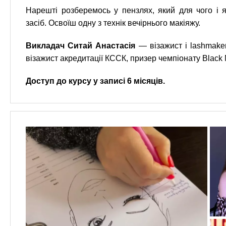
Нарешті розберемось у пензлях, який для чого і 
засіб. Освоїш одну з технік вечірнього макіяжу.
Викладач Ситай Анастасія
— візажист і lashmaker
візажист акредитації КССК, призер чемпіонату Black
Доступ до курсу у записі 6 місяців.