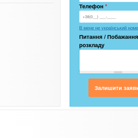
Телефон
*
В мене не український ном
Питання / Побажання
розкладу