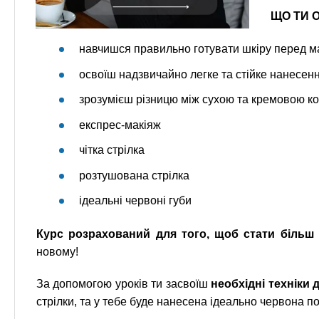
ЩО ТИ 
навчишся правильно готувати шкіру перед м
освоїш надзвичайно легке та стійке нанесен
зрозумієш різницю між сухою та кремовою ко
експрес-макіяж
чітка стрілка
розтушована стрілка
ідеальні червоні губи
Курс розрахований для того, щоб стати біль
новому!
За допомогою уроків ти засвоїш
необхідні техніки
стрілки, та у тебе буде нанесена ідеально червона п