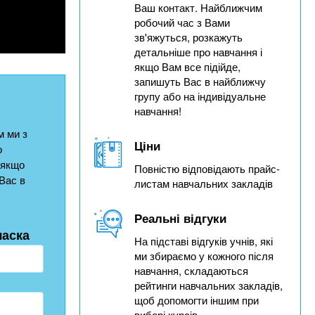
Ваш контакт. Найближчим
робочий час з Вами
зв'яжуться, розкажуть
детальніше про навчання і
якщо Вам все підійде,
запишуть Вас в найближчу
групу або на індивідуальне
навчання!
 ми з
Ціни
о
 якщо
Повністю відповідають прайс-
Вас в
листам навчальних закладів
Реальні відгуки
ласка
На підставі відгуків учнів, які
ми збираємо у кожного після
навчання, складаються
рейтинги навчальних закладів,
щоб допомогти іншим при
виборі курсів.