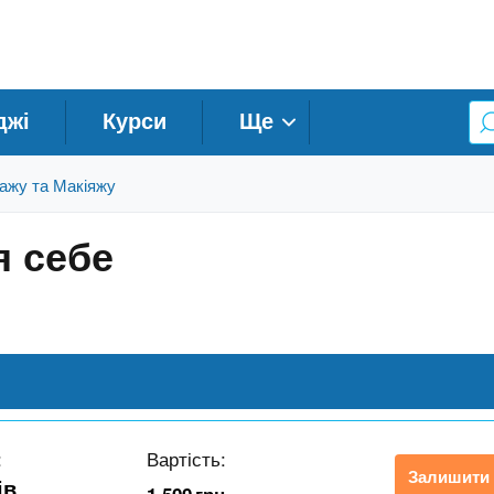
джі
Курси
Ще
зажу та Макіяжу
я себе
:
Вартість:
Залишити 
ів