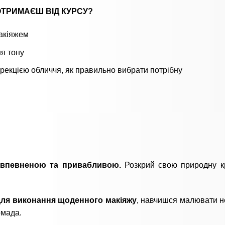
ОТРИМАЄШ ВІД КУРСУ?
акіяжем
ня тону
рекцією обличчя, як правильно вибрати потрібну
ш впевненою та привабливою.
Розкрий свою природну к
 для виконання щоденного макіяжу
, навчишся малювати н
омада.