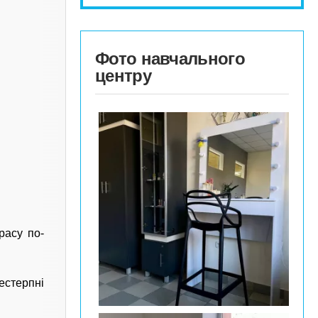
Фото навчального
центру
расу по-
естерпні