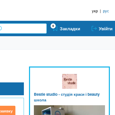
укр
|
рус
0
Закладки
Увійти
Bestie studio - студія краси і beauty
школа
заявку