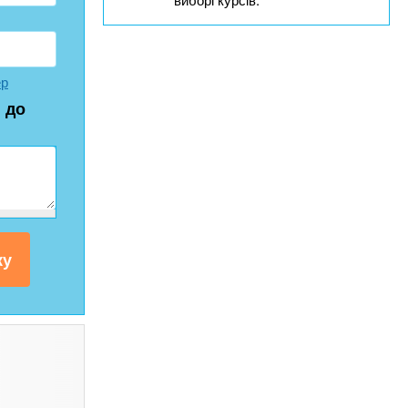
ер
 до