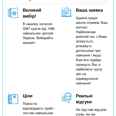
Великий
Ваша заявка
вибір!
Адміністрація
школи отримає Ваш
В нашому каталозі
контакт.
3387 курсів від 1096
Найближчим
навчальних центрів
робочий час з Вами
України. Вибирайте
зв'яжуться,
кращих!
розкажуть
детальніше про
навчання і якщо
Вам все підійде,
запишуть Вас в
найближчу групу
або на
індивідуальне
навчання!
Ціни
Реальні
відгуки
Повністю
відповідають прайс-
На підставі відгуків
листам навчальних
учнів, які ми