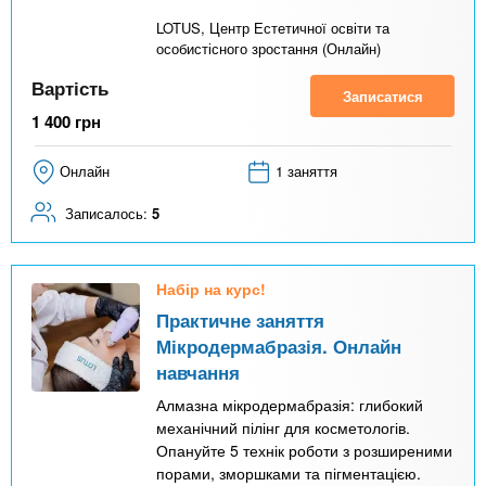
LOTUS, Центр Естетичної освіти та
особистісного зростання (Онлайн)
Вартість
Записатися
1 400
грн
Онлайн
1 заняття
Записалось:
5
Набір на курс!
Практичне заняття
Мікродермабразія. Онлайн
навчання
Алмазна мікродермабразія: глибокий
механічний пілінг для косметологів.
Опануйте 5 технік роботи з розширеними
порами, зморшками та пігментацією.