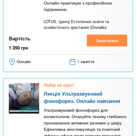
Онлайн-практикум з професійною
підтримкою.
LOTUS, Центр Естетичної освіти та
особистісного зростання (Онлайн)
Вартість
Записатися
1 350
грн
Онлайн
1 заняття
Набір на курс!
Лекція Ультразвуковий
фонофорез. Онлайн навчання
Ультразвуковий фонофорез для
косметологів. Опануйте техніку глибокого
проникнення активних речовин у шкіру.
Ефективна міостимуляція та помітний
ліфтинг-ефект після перших процедур.