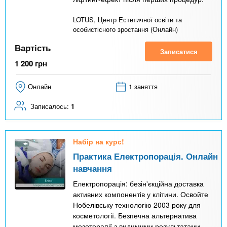
LOTUS, Центр Естетичної освіти та
особистісного зростання (Онлайн)
Вартість
Записатися
1 200
грн
Онлайн
1 заняття
Записалось:
1
Набір на курс!
Практика Електропорація. Онлайн
навчання
Електропорація: безін'єкційна доставка
активних компонентів у клітини. Освойте
Нобелівську технологію 2003 року для
косметології. Безпечна альтернатива
мезотерапії з видимими результатами.