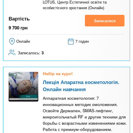
LOTUS, Центр Естетичної освіти та
особистісного зростання (Онлайн)
Вартість
Записатися
9 700
грн
Онлайн
7 годин
Записалось:
3
Набір на курс!
Лекція Апаратна косметологія.
Онлайн навчання
Аппаратная косметология: 7
инновационных методик омоложения.
Освойте Дермапен, SMAS-лифтинг,
микроигольчатый RF и другие техники для
борьбы с возрастными изменениями кожи.
Работа с премиум-оборудованием.