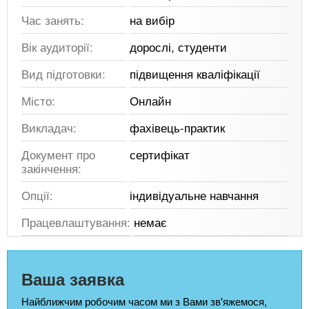
Час занять:
на вибір
Вік аудиторії:
дорослі, студенти
Вид підготовки:
підвищення кваліфікації
Місто:
Онлайн
Викладач:
фахівець-практик
Документ про
сертифікат
закінчення:
Опції:
індивідуальне навчання
Працевлаштування:
немає
Ваша заявка
Найближчим робочим часом ми з Вами зв'яжемося,