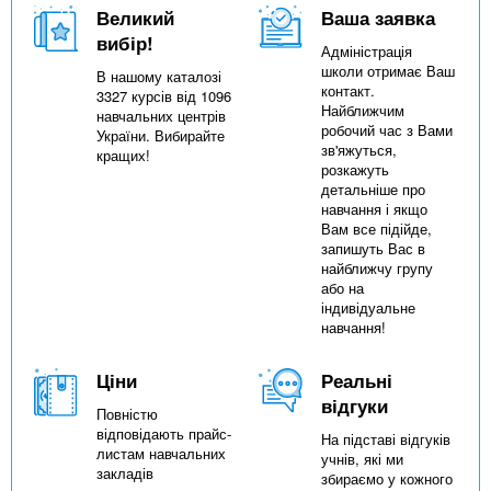
Великий
Ваша заявка
вибір!
Адміністрація
школи отримає Ваш
В нашому каталозі
контакт.
3327 курсів від 1096
Найближчим
навчальних центрів
робочий час з Вами
України. Вибирайте
зв'яжуться,
кращих!
розкажуть
детальніше про
навчання і якщо
Вам все підійде,
запишуть Вас в
найближчу групу
або на
індивідуальне
навчання!
Ціни
Реальні
відгуки
Повністю
відповідають прайс-
На підставі відгуків
листам навчальних
учнів, які ми
закладів
збираємо у кожного