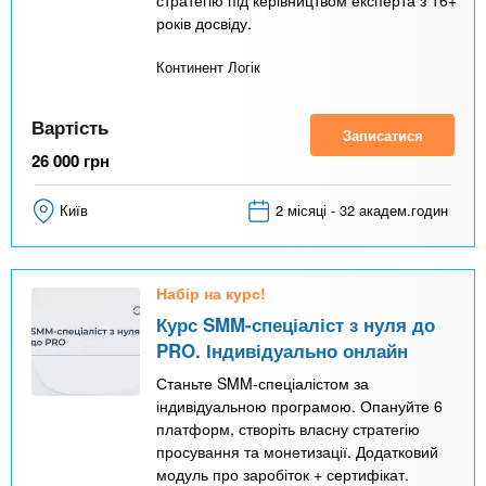
стратегію під керівництвом експерта з 16+
років досвіду.
Континент Логік
Вартість
Записатися
26 000
грн
Київ
2 місяці - 32 академ.годин
Набір на курс!
Курс SMM-спеціаліст з нуля до
PRO. Індивідуально онлайн
Станьте SMM-спеціалістом за
індивідуальною програмою. Опануйте 6
платформ, створіть власну стратегію
просування та монетизації. Додатковий
модуль про заробіток + сертифікат.