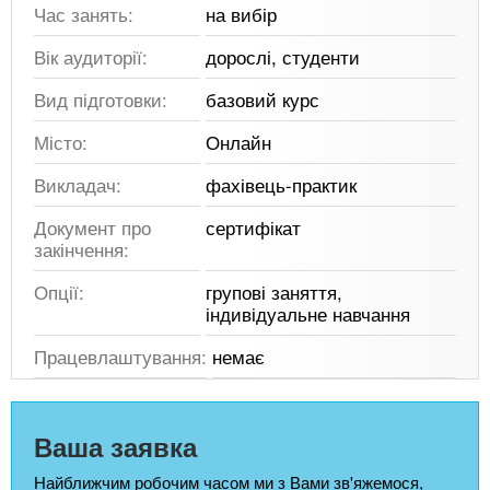
Час занять:
на вибір
Вік аудиторії:
дорослі, студенти
Вид підготовки:
базовий курс
Місто:
Онлайн
Викладач:
фахівець-практик
Документ про
сертифікат
закінчення:
Опції:
групові заняття,
індивідуальне навчання
Працевлаштування:
немає
Ваша заявка
Найближчим робочим часом ми з Вами зв'яжемося,