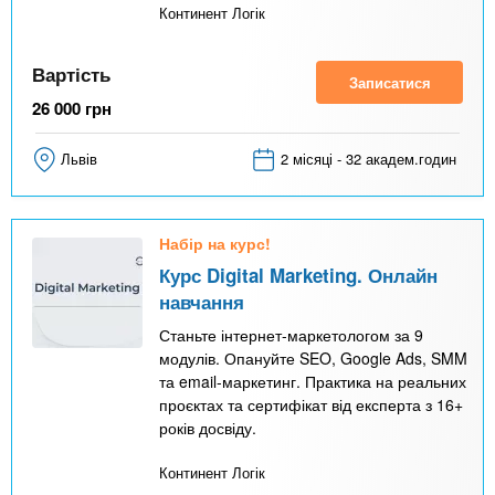
Континент Логік
Вартість
Записатися
26 000
грн
Львів
2 місяці - 32 академ.годин
Набір на курс!
Курс Digital Marketing. Онлайн
навчання
Станьте інтернет-маркетологом за 9
модулів. Опануйте SEO, Google Ads, SMM
та email-маркетинг. Практика на реальних
проєктах та сертифікат від експерта з 16+
років досвіду.
Континент Логік