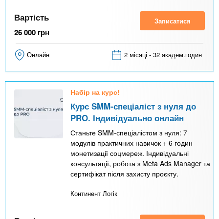
Вартість
Записатися
26 000
грн
Онлайн
2 місяці - 32 академ.годин
Набір на курс!
Курс SMM-спеціаліст з нуля до
PRO. Індивідуально онлайн
Станьте SMM-спеціалістом з нуля: 7
модулів практичних навичок + 6 годин
монетизації соцмереж. Індивідуальні
консультації, робота з Meta Ads Manager та
сертифікат після захисту проєкту.
Континент Логік