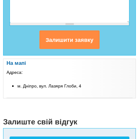
На мапі
Адреса:
м. Дніпро, вул. Лазяря Глоби, 4
Leaflet
| Map data ©
Google
+
-
Залиште свій відгук