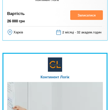
Вартість
Записатися
26 000
грн
Харків
2 місяці - 32 академ.годин
Континент Логік