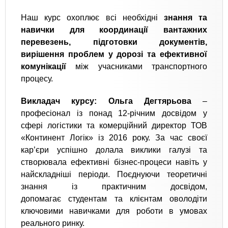
Наш курс охоплює всі необхідні
знання та
навички для координації вантажних
перевезень, підготовки документів,
вирішення проблем у дорозі та ефективної
комунікації
між учасниками транспортного
процесу.
Викладач курсу: Ольга Дегтярьова
–
професіонал із понад 12-річним досвідом у
сфері логістики та комерційний директор ТОВ
«Континент Логік» із 2016 року. За час своєї
кар’єри успішно долала виклики галузі та
створювала ефективні бізнес-процеси навіть у
найскладніші періоди. Поєднуючи теоретичні
знання із практичним досвідом,
допомагає студентам та клієнтам оволодіти
ключовими навичками для роботи в умовах
реального ринку.