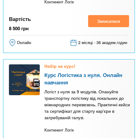
Континент Логік
Вартість
Записатися
8 500
грн
Онлайн
2 місяці - 36 академ.годин
Набір на курс!
Курс Логістика з нуля. Онлайн
навчання
Логіст з нуля за 9 модулів. Опануйте
транспортну логістику від локальних до
міжнародних перевезень. Практичні кейси
та сертифікат для старту кар'єри в
затребуваній галузі.
Континент Логік