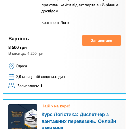
практичні кейси від експерта з 12-річним
досвідом.
Континент Логік
Вартість
Записатися
8 500
грн
В місяць:
4 250
грн
Одеса
2,5 місяці - 48 академ.годин
Записалось:
1
Набір на курс!
Курс Логістика: Диспетчер з
вантажних перевезень. Онлайн
навчання