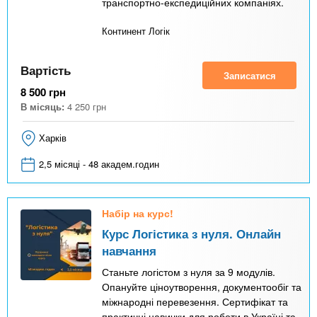
транспортно-експедиційних компаніях.
Континент Логік
Вартість
Записатися
8 500
грн
В місяць:
4 250
грн
Харків
2,5 місяці - 48 академ.годин
Набір на курс!
Курс Логістика з нуля. Онлайн
навчання
Станьте логістом з нуля за 9 модулів.
Опануйте ціноутворення, документообіг та
міжнародні перевезення. Сертифікат та
практичні навички для роботи в Україні та