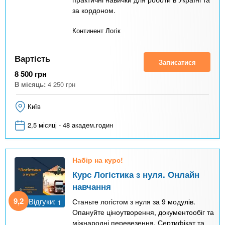
за кордоном.
Континент Логік
Вартість
Записатися
8 500
грн
В місяць:
4 250
грн
Київ
2,5 місяці - 48 академ.годин
Набір на курс!
Курс Логістика з нуля. Онлайн
навчання
9,2
Відгуки:
Станьте логістом з нуля за 9 модулів.
1
Опануйте ціноутворення, документообіг та
міжнародні перевезення. Сертифікат та