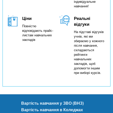
індивідуальне
навчання!
Ціни
Реальні
відгуки
Повністю
відповідають прайс-
На підставі відгуків
листам навчальних
учнів, які ми
закладів
збираємо у кожного
після навчання,
складаються
рейтинги
навчальних
закладів, щоб
допомогти іншим
при виборі курсів.
Вартість навчання у ЗВО (ВНЗ)
Вартість навчання в Коледжах