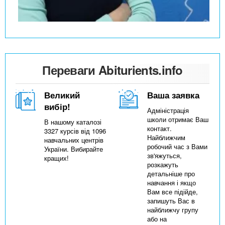
Переваги Abiturients.info
Великий
Ваша заявка
вибір!
Адміністрація
школи отримає Ваш
В нашому каталозі
контакт.
3327 курсів від 1096
Найближчим
навчальних центрів
робочий час з Вами
України. Вибирайте
зв'яжуться,
кращих!
розкажуть
детальніше про
навчання і якщо
Вам все підійде,
запишуть Вас в
найближчу групу
або на