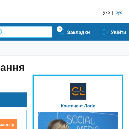
укр
|
рус
0
Закладки
Увійти
чання
Континент Логік
заявку