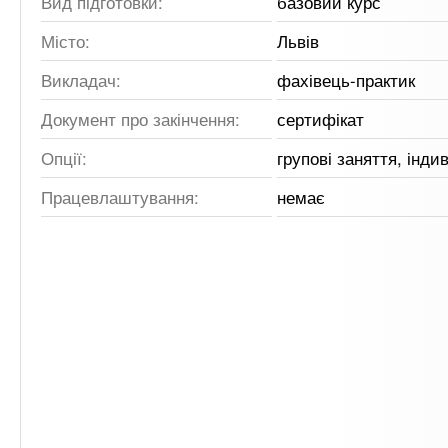
Вид підготовки:
базовий курс
Місто:
Львів
Викладач:
фахівець-практик
Документ про закінчення:
сертифікат
Опції:
групові заняття, інди
Працевлаштування:
немає