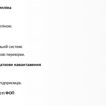
ипліна
.
пліною.
ьній системі.
ові перевірки.
даткове навантаження
підприємців.
ості ФОП