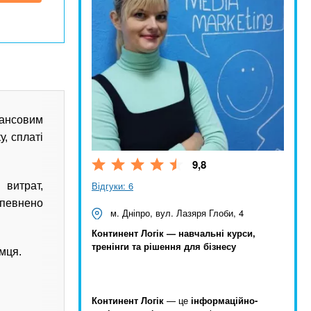
ансовим
у, сплаті
9,8
Відгуки: 6
 витрат,
певнено
м. Дніпро, вул. Лазяря Глоби, 4
Континент Логік — навчальні курси,
тренінги та рішення для бізнесу
мця.
Континент Логік
— це
інформаційно-