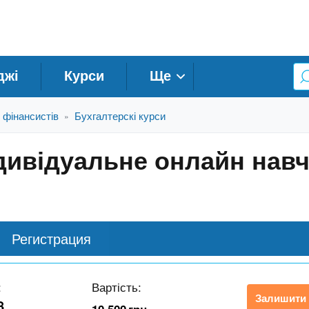
джі
Курси
Ще
і фінансистів
Бухгалтерскі курси
»
дивідуальне онлайн нав
Регистрация
:
Вартість:
Залишити 
8