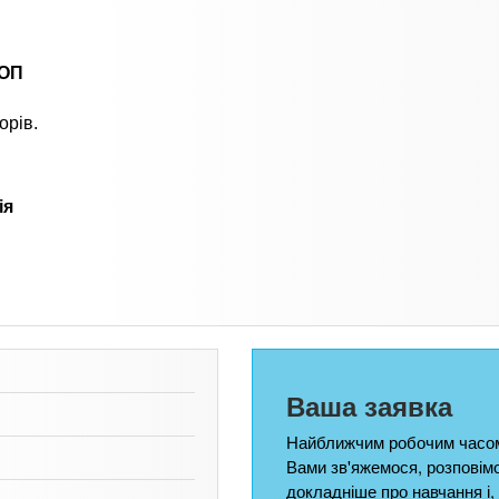
ФОП
орів.
ія
Ваша заявка
Найближчим робочим часом
Вами зв'яжемося, розповім
докладніше про навчання і,