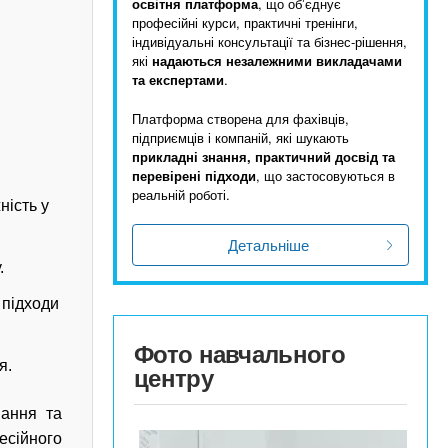
освітня платформа
, що обʼєднує
професійні курси, практичні тренінги,
індивідуальні консультації та бізнес-рішення,
які
надаються незалежними викладачами
та експертами
.
Платформа створена для фахівців,
підприємців і компаній, які шукають
прикладні знання, практичний досвід та
перевірені підходи
, що застосовуються в
реальній роботі.
ність у
Детальніше
.
 підходи
Фото навчального
я.
центру
нання та
есійного