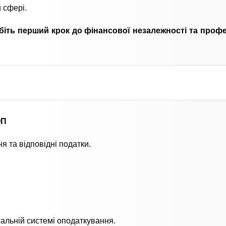
 сфері.
біть перший крок до фінансової незалежності та проф
ОП
 та відповідні податки.
.
льній системі оподаткування.