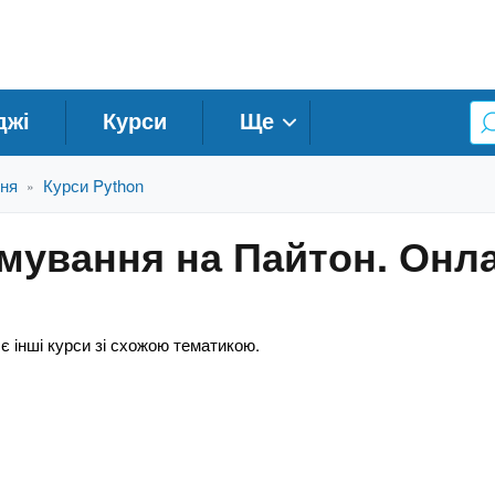
джі
Курси
Ще
ння
Курси Python
»
амування на Пайтон. Онл
 є інші курси зі схожою тематикою.