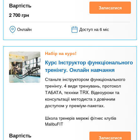
Вартість
Записатися
2 700
грн
Онлайн
Доступ на 6 міс
Набір на курс!
Курс Інструктор функціонального
тренінгу. Онлайн навчання
Станьте інструктором функціонального
тренінгу. 4 види тренувань, протокол
ТАБАТА, техніки TRX. Відеоуроки та
консультації методиста з довічним
доступом у преміум-пакетах.
Школа тренерів мережі фітнес клубів
MalibuFIT
Вартість
Записатися