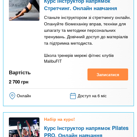
Курс Інструктор напрямок
Стретчинг. Онлайн навчання
Станьте інструктором зі стретчингу онлайн.
Опануйте біомеханіку вправ, техніки для
шпагату та методики персональних
тренувань. Довічний доступ до матеріалів
та підтримка методиста.
Школа тренерів мережі фітнес клубів
MalibuFIT
Вартість
Записатися
2 700
грн
Онлайн
Доступ на 6 міс
Набір на курс!
Курс Інструктор напрямок Pilates
PRO. Онлайн навчання