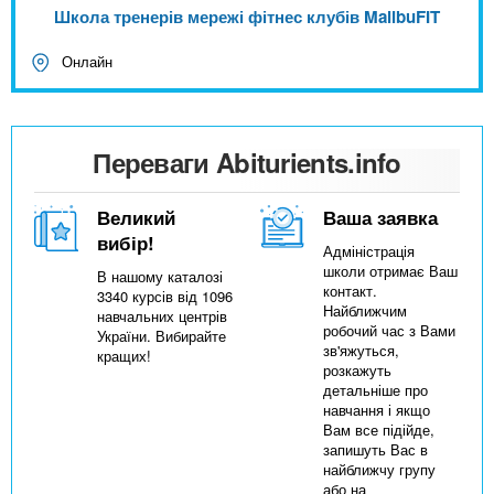
Школа тренерів мережі фітнес клубів MalibuFIT
Онлайн
Переваги Abiturients.info
Великий
Ваша заявка
вибір!
Адміністрація
школи отримає Ваш
В нашому каталозі
контакт.
3340 курсів від 1096
Найближчим
навчальних центрів
робочий час з Вами
України. Вибирайте
зв'яжуться,
кращих!
розкажуть
детальніше про
навчання і якщо
Вам все підійде,
запишуть Вас в
найближчу групу
або на