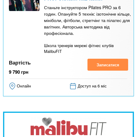
Станьте інструктором Pilates PRO за 6
годин. Опануйте 5 технік: ізотонічне кільце,
мініболи, фітболи, стретчінг та пілатес для
вагітних. Авторська методика від
професіонала.
Школа тренерів мережі фітнес клубів
MalibuFIT
Вартість
Записатися
9 790
грн
Онлайн
Доступ на 6 міс