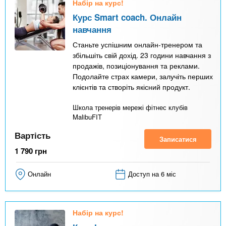
Набір на курс!
Курс Smart coach. Онлайн
навчання
Станьте успішним онлайн-тренером та
збільшіть свій дохід. 23 години навчання з
продажів, позиціонування та реклами.
Подолайте страх камери, залучіть перших
клієнтів та створіть якісний продукт.
Школа тренерів мережі фітнес клубів
MalibuFIT
Вартість
Записатися
1 790
грн
Онлайн
Доступ на 6 міс
Набір на курс!