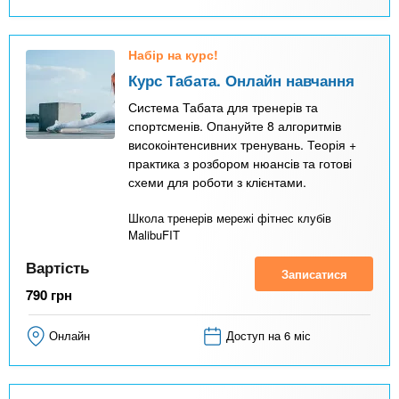
Набір на курс!
Курс Табата. Онлайн навчання
Система Табата для тренерів та
спортсменів. Опануйте 8 алгоритмів
високоінтенсивних тренувань. Теорія +
практика з розбором нюансів та готові
схеми для роботи з клієнтами.
Школа тренерів мережі фітнес клубів
MalibuFIT
Вартість
Записатися
790
грн
Онлайн
Доступ на 6 міс