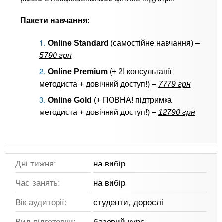
Пакети навчання:
Online Standard
(самостійне навчання) –
5790 грн
Online Premium
(+ 2! консультації
методиста + довічний доступ!) –
7779 грн
Online Gold
(+ ПОВНА! підтримка
методиста + довічний доступ!) –
12790 грн
Дні тижня:
на вибір
Час занять:
на вибір
Вік аудиторії:
студенти, дорослі
Вид підготовки:
базовий курс