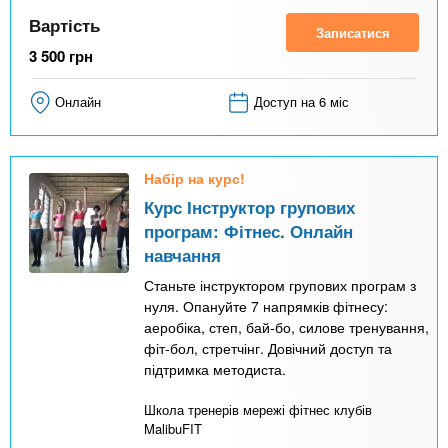
Вартість
Записатися
3 500
грн
Онлайн
Доступ на 6 міс
Набір на курс!
Курс Інструктор групових
програм: Фітнес. Онлайн
навчання
Станьте інструктором групових програм з
нуля. Опануйте 7 напрямків фітнесу:
аеробіка, степ, бай-бо, силове тренування,
фіт-бол, стретчінг. Довічний доступ та
підтримка методиста.
Школа тренерів мережі фітнес клубів
MalibuFIT