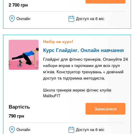
2 700
грн
Онлайн
Доступ на 6 міс
Набір на курс!
Курс Глайдінг. Онлайн навчання
Глайдінг для фітнес-тренерів. Опануйте 24
набори вправ з тарілками для всіх груп
м'язів. Конструктор тренувань + довічний
доступ та підтримка методиста.
Школа тренерів мережі фітнес клубів
MalibuFIT
Вартість
Записатися
790
грн
Онлайн
Доступ на 6 міс