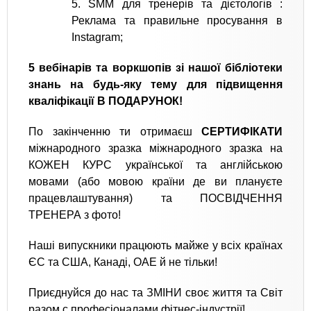
5. SMM для тренерів та дієтологів :
Реклама та правильне просування в
Instagram;
5 вебінарів та воркшопів зі нашої бібліотеки
знань на будь-яку тему для підвищення
кваліфікації В ПОДАРУНОК!
По закінченню ти отримаєш
СЕРТИФІКАТИ
міжнародного зразка міжнародного зразка на
КОЖЕН КУРС української та англійською
мовами (або мовою країни де ви плануєте
працевлаштування) та ПОСВІДЧЕННЯ
ТРЕНЕРА з фото!
Наші випускники працюють майже у всіх країнах
ЄС та США, Канаді, ОАЕ й не тільки!
Приєднуйся до нас та ЗМІНИ своє життя та Світ
разом с професіоналами фітнес-індустрії!