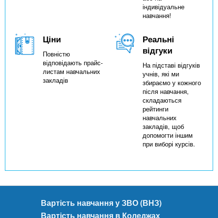
індивідуальне
навчання!
Ціни
Реальні
відгуки
Повністю
відповідають прайс-
На підставі відгуків
листам навчальних
учнів, які ми
закладів
збираємо у кожного
після навчання,
складаються
рейтинги
навчальних
закладів, щоб
допомогти іншим
при виборі курсів.
Вартість навчання у ЗВО (ВНЗ)
Вартість навчання в Коледжах