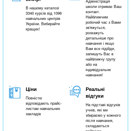
Адміністрація
школи отримає Ваш
В нашому каталозі
контакт.
3340 курсів від 1096
Найближчим
навчальних центрів
робочий час з Вами
України. Вибирайте
зв'яжуться,
кращих!
розкажуть
детальніше про
навчання і якщо
Вам все підійде,
запишуть Вас в
найближчу групу
або на
індивідуальне
навчання!
Ціни
Реальні
відгуки
Повністю
відповідають прайс-
На підставі відгуків
листам навчальних
учнів, які ми
закладів
збираємо у кожного
після навчання,
складаються
рейтинги