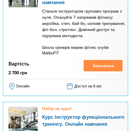
навчання
Станьте інструктором групових програм з
нуля. Опануйте 7 напрямків фітнесу:
аеробіка, степ, бай-бо, силове тренування,
фіт-бол, стретчінг. Довічний доступ та
підтримка методиста.
Школа тренерів мережі фітнес клубів
MalibuFIT
Вартість
Записатися
2 700
грн
Онлайн
Доступ на 6 міс
Набір на курс!
Курс Інструктор функціонального
тренінгу. Онлайн навчання