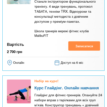
Станьте інструктором функціонального
тренінгу. 4 види тренувань, протокол
ТАБАТА, техніки TRX. Відеоуроки та
консультації методиста з довічним
доступом у преміум-пакетах.
Школа тренерів мережі фітнес клубів
MalibuFIT
Вартість
Записатися
2 700
грн
Онлайн
Доступ на 6 міс
Набір на курс!
Курс Глайдінг. Онлайн навчання
Глайдінг для фітнес-тренерів. Опануйте 24
набори вправ з тарілками для всіх груп
м'язів. Конструктор тренувань + довічний