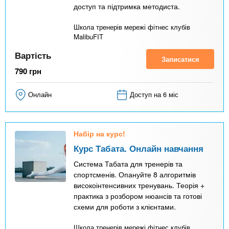
доступ та підтримка методиста.
Школа тренерів мережі фітнес клубів
MalibuFIT
Вартість
Записатися
790
грн
Онлайн
Доступ на 6 міс
Набір на курс!
Курс Табата. Онлайн навчання
Система Табата для тренерів та
спортсменів. Опануйте 8 алгоритмів
високоінтенсивних тренувань. Теорія +
практика з розбором нюансів та готові
схеми для роботи з клієнтами.
Школа тренерів мережі фітнес клубів