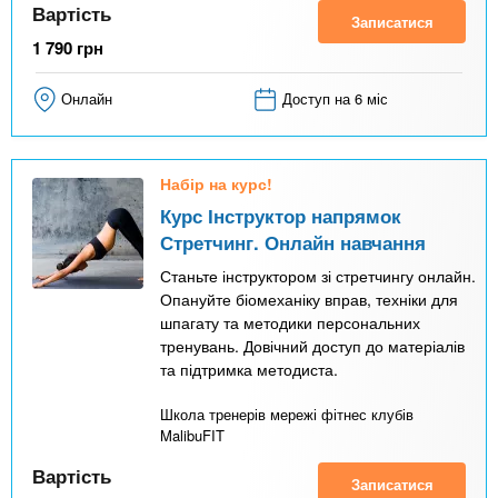
Вартість
Записатися
1 790
грн
Онлайн
Доступ на 6 міс
Набір на курс!
Курс Інструктор напрямок
Стретчинг. Онлайн навчання
Станьте інструктором зі стретчингу онлайн.
Опануйте біомеханіку вправ, техніки для
шпагату та методики персональних
тренувань. Довічний доступ до матеріалів
та підтримка методиста.
Школа тренерів мережі фітнес клубів
MalibuFIT
Вартість
Записатися