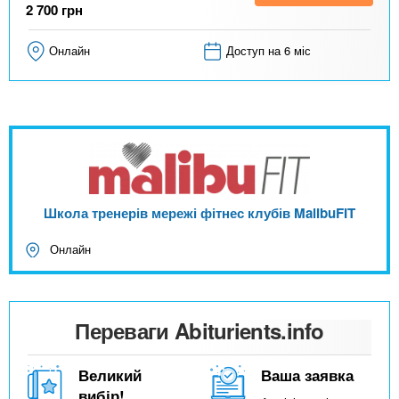
2 700
грн
Онлайн
Доступ на 6 міс
Школа тренерів мережі фітнес клубів MalibuFIT
Онлайн
Переваги Abiturients.info
Великий
Ваша заявка
вибір!