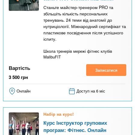
Станьте майстер-тренером PRO та
збільшіть кількість персональних
тренувань. 24 теми від анатомії до
нутриціології. Міжнародний сертифікат та
пластикове посвідчення після успішного
іспиту.
Школа тренерів мережі фітнес клубів
MalibuFIT
Вартість
Записатися
3 500
грн
Онлайн
Доступ на 6 міс
Набір на курс!
Курс Інструктор групових
програм: Фітнес. Онлайн