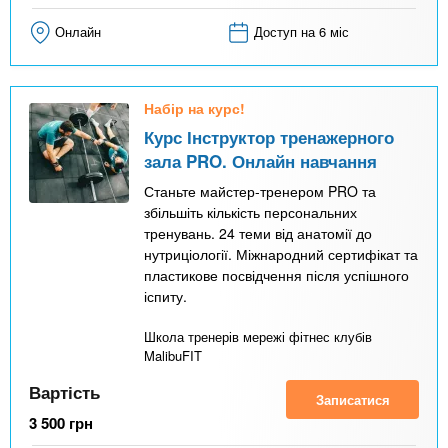
Онлайн
Доступ на 6 міс
Набір на курс!
Курс Інструктор тренажерного
зала PRO. Онлайн навчання
Станьте майстер-тренером PRO та
збільшіть кількість персональних
тренувань. 24 теми від анатомії до
нутриціології. Міжнародний сертифікат та
пластикове посвідчення після успішного
іспиту.
Школа тренерів мережі фітнес клубів
MalibuFIT
Вартість
Записатися
3 500
грн