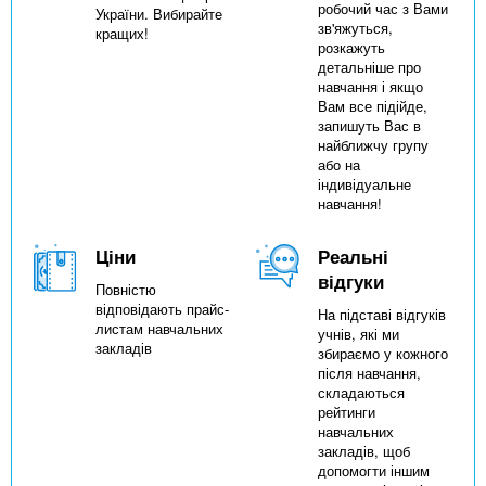
робочий час з Вами
України. Вибирайте
зв'яжуться,
кращих!
розкажуть
детальніше про
навчання і якщо
Вам все підійде,
запишуть Вас в
найближчу групу
або на
індивідуальне
навчання!
Ціни
Реальні
відгуки
Повністю
відповідають прайс-
На підставі відгуків
листам навчальних
учнів, які ми
закладів
збираємо у кожного
після навчання,
складаються
рейтинги
навчальних
закладів, щоб
допомогти іншим