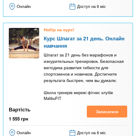
Онлайн
Доступ на 6 міс
Набір на курс!
Курс Шпагат за 21 день. Онлайн
навчання
Шпагат за 21 день без марафонов и
изнурительных тренировок. Безопасная
методика развития гибкости для
спортсменов и новичков. Достигните
результата быстрее, чем вы думали.
Школа тренерів мережі фітнес клубів
MalibuFIT
Вартість
Записатися
1 555
грн
Онлайн
Доступ на 6 міс