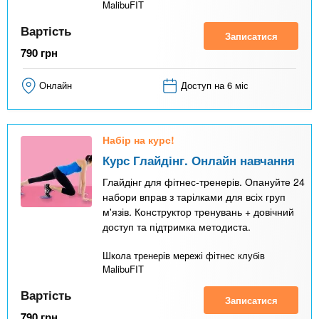
MalibuFIT
Вартість
Записатися
790
грн
Онлайн
Доступ на 6 міс
Набір на курс!
Курс Глайдінг. Онлайн навчання
Глайдінг для фітнес-тренерів. Опануйте 24
набори вправ з тарілками для всіх груп
м'язів. Конструктор тренувань + довічний
доступ та підтримка методиста.
Школа тренерів мережі фітнес клубів
MalibuFIT
Вартість
Записатися
790
грн