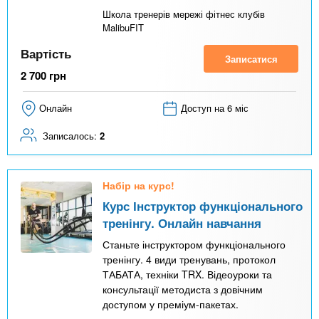
Школа тренерів мережі фітнес клубів
MalibuFIT
Вартість
Записатися
2 700
грн
Онлайн
Доступ на 6 міс
Записалось:
2
Набір на курс!
Курс Інструктор функціонального
тренінгу. Онлайн навчання
Станьте інструктором функціонального
тренінгу. 4 види тренувань, протокол
ТАБАТА, техніки TRX. Відеоуроки та
консультації методиста з довічним
доступом у преміум-пакетах.