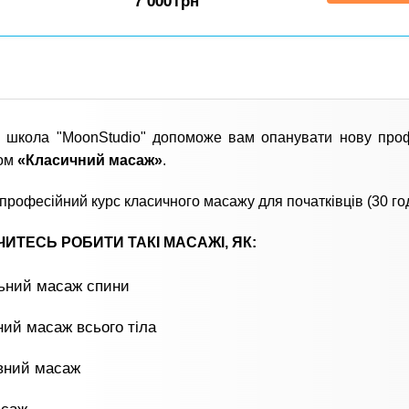
7 000
грн
 школа "MoonStudio" допоможе вам опанувати нову про
ом
«Класичний масаж»
.
професійний курс класичного масажу для початківців (30 го
ИТЕСЬ РОБИТИ ТАКІ МАСАЖІ, ЯК:
льний масаж спини
ний масаж всього тіла
вний масаж
асаж