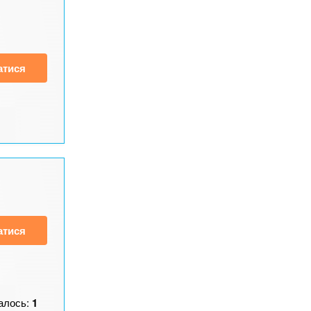
атися
атися
алось:
1