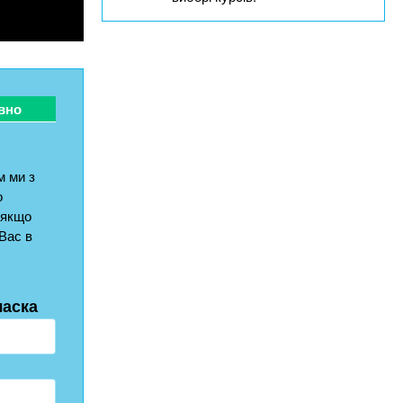
вно
 ми з
о
 якщо
Вас в
ласка