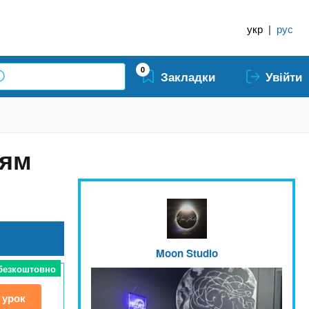
укр
|
рус
0
Закладки
Увійти
ням
Moon Studio
 безкоштовно
 урок