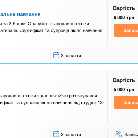
Вартість
уальне навчання
6 000
грн
 за 3-5 днів. Опануйте стародавні техніки
атерапії. Сертифікат та супровід після навчання.
Запис
3 заняття
Вартість
5 000
грн
ародавні техніки зцілення: м'які розтягування,
фікат та супровід після навчання від студії з 13-
Запис
3 заняття
Запис