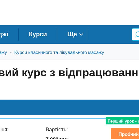
джі
Курси
Ще
ажу
Курси класичного та лікувального масажу
»
вий курс з відпрацюван
Перший урок -
ння:
Вартість:
Пробний