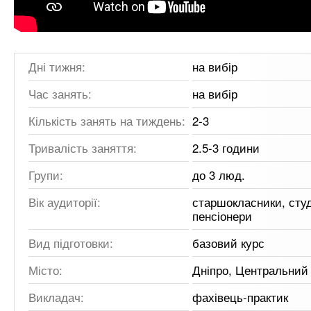
Дні тижня:
на вибір
Час занять:
на вибір
Кількість занять на тиждень:
2-3
Тривалість заняття:
2.5-3 години
Групи:
до 3 люд.
Вік аудиторії:
старшокласники, студ
пенсіонери
Вид підготовки:
базовий курс
Місто:
Дніпро, Центральний
Викладач:
фахівець-практик