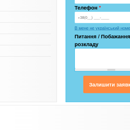
Телефон
*
В мене не український ном
Питання / Побажання
розкладу