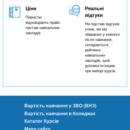
Ціни
Реальні
відгуки
Повністю
відповідають прайс-
На підставі відгуків
листам навчальних
учнів, які ми
закладів
збираємо у кожного
після навчання,
складаються
рейтинги
навчальних
закладів, щоб
допомогти іншим
при виборі курсів.
Вартість навчання у ЗВО (ВНЗ)
Вартість навчання в Коледжах
Каталог Курсів
Мапа сайту