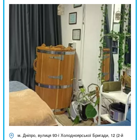
м. Дніпро, вулиця 93-ї Холодноярської Бригади, 12 (2-й