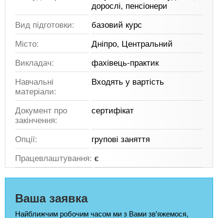
дорослі, пенсіонери
Вид підготовки:
базовий курс
Місто:
Дніпро, Центральний
Викладач:
фахівець-практик
Навчальні
Входять у вартість
матеріали:
Документ про
сертифікат
закінчення:
Опції:
групові заняття
Працевлаштування:
є
Ваша заявка
Найближчим робочим часом ми з Вами зв'яжемося,