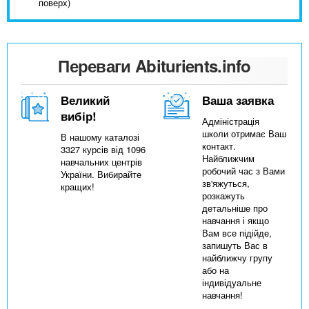
поверх)
Переваги Abiturients.info
Великий
Ваша заявка
вибір!
Адміністрація
школи отримає Ваш
В нашому каталозі
контакт.
3327 курсів від 1096
Найближчим
навчальних центрів
робочий час з Вами
України. Вибирайте
зв'яжуться,
кращих!
розкажуть
детальніше про
навчання і якщо
Вам все підійде,
запишуть Вас в
найближчу групу
або на
індивідуальне
навчання!