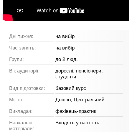
Дні тижня:
на вибір
Час занять:
на вибір
Групи:
до 2 люд.
Вік аудиторії:
дорослі, пенсіонери,
студенти
Вид підготовки:
базовий курс
Місто:
Дніпро, Центральний
Викладач:
фахівець-практик
Навчальні
Входять у вартість
матеріали: