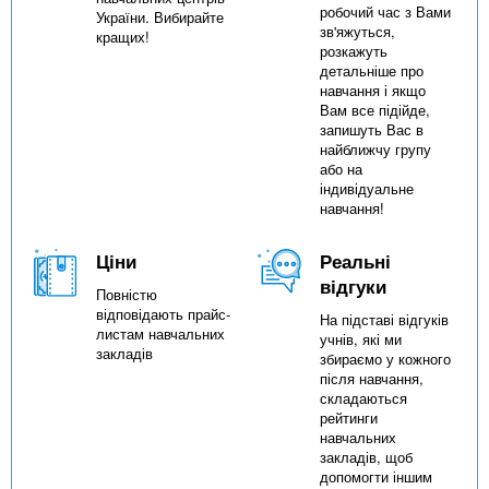
робочий час з Вами
України. Вибирайте
зв'яжуться,
кращих!
розкажуть
детальніше про
навчання і якщо
Вам все підійде,
запишуть Вас в
найближчу групу
або на
індивідуальне
навчання!
Ціни
Реальні
відгуки
Повністю
відповідають прайс-
На підставі відгуків
листам навчальних
учнів, які ми
закладів
збираємо у кожного
після навчання,
складаються
рейтинги
навчальних
закладів, щоб
допомогти іншим