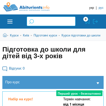
A
П
Д
е
укр
|
рус
о
b
р
в
е
0
й
і
i
т
д
и
В
Абітурієнту
Головна
Курси
Київ
Підготовчі курси
Курси підготовки до школи
»
»
»
»
н
д
t
и
о
и
є
Підготовка до школи для
о
ЗВО (ВНЗ)
т
к
u
с
дітей від 3-х років
у
Н
н
т
о
а
Коледжі
r
в
Відгуки:
0
в
н
ч
i
о
Курси
Про курс
г
а
о
л
e
м
Приватні школи
Перший урок - безкоштовно
ь
а
Набір на курс!
Термін навчання:
т
н
від 1 місяця