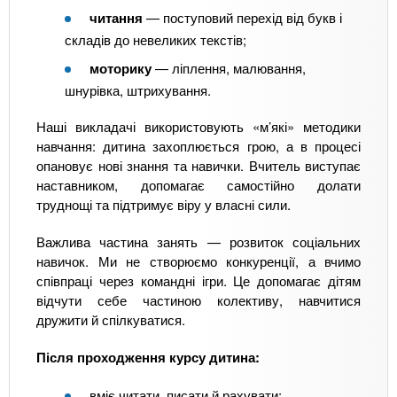
читання
— поступовий перехід від букв і
складів до невеликих текстів;
моторику
— ліплення, малювання,
шнурівка, штрихування.
Наші викладачі використовують «м’які» методики
навчання: дитина захоплюється грою, а в процесі
опановує нові знання та навички. Вчитель виступає
наставником, допомагає самостійно долати
труднощі та підтримує віру у власні сили.
Важлива частина занять — розвиток соціальних
навичок. Ми не створюємо конкуренції, а вчимо
співпраці через командні ігри. Це допомагає дітям
відчути себе частиною колективу, навчитися
дружити й спілкуватися.
Після проходження курсу дитина:
вміє читати, писати й рахувати;