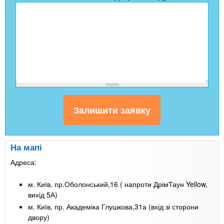
На мапі
Адреса:
м. Київ, пр.Оболонський,16 ( напроти ДрімТаун Yellow,
вихід 5А)
м. Київ, пр. Академіка Глушкова,31а (вхід зі сторони
двору)