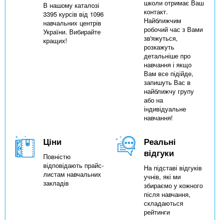
школи отримає Ваш
В нашому каталозі
контакт.
3395 курсів від 1096
Найближчим
навчальних центрів
робочий час з Вами
України. Вибирайте
зв'яжуться,
кращих!
розкажуть
детальніше про
навчання і якщо
Вам все підійде,
запишуть Вас в
найближчу групу
або на
індивідуальне
навчання!
Ціни
Реальні
відгуки
Повністю
відповідають прайс-
На підставі відгуків
листам навчальних
учнів, які ми
закладів
збираємо у кожного
після навчання,
складаються
рейтинги