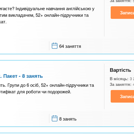
За заняття:
игаєте? Індивідуальне навчання англійською у
Запис
стим викладачем, 52+ онлайн-підручники та
кат.
64 заняття
Вартість
 Пакет - 8 занять
В місяць:
3 
За заняття:
ть. Групи до 6 осіб, 52+ онлайн-підручники та
ртифікат для роботи чи подорожей.
Запис
8 занять