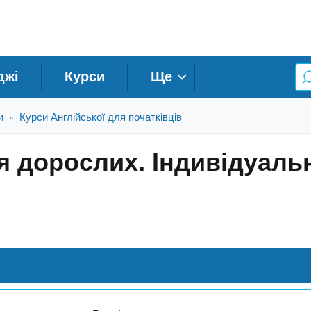
джі
Курси
Ще
и
Курси Англійської для початківців
»
я дорослих. Індивідуаль