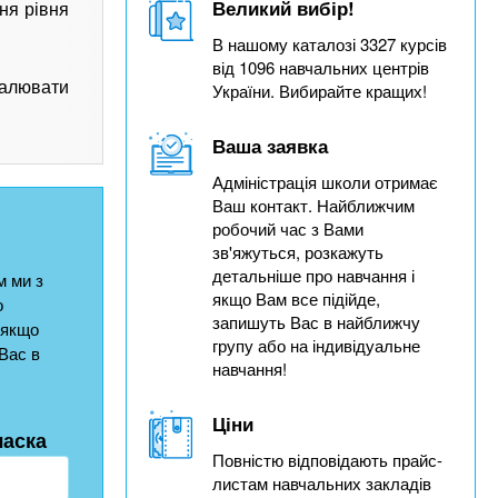
Великий вибір!
ня рівня
В нашому каталозі 3327 курсів
від 1096 навчальних центрів
налювати
України. Вибирайте кращих!
Ваша заявка
Адміністрація школи отримає
Ваш контакт. Найближчим
робочий час з Вами
зв'яжуться, розкажуть
детальніше про навчання і
 ми з
якщо Вам все підійде,
о
запишуть Вас в найближчу
 якщо
групу або на індивідуальне
Вас в
навчання!
Ціни
ласка
Повністю відповідають прайс-
листам навчальних закладів