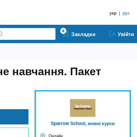
укр
|
рус
0
Закладки
Увійти
не навчання. Пакет
Sparrow School, мовні курси
Онлайн