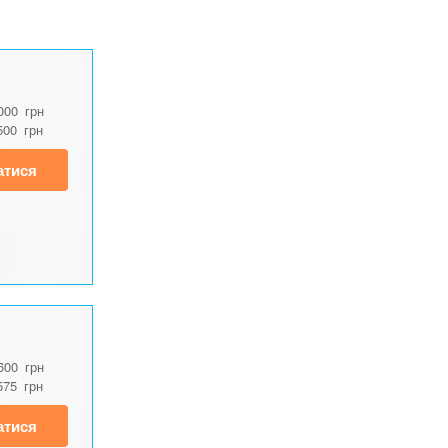
000
грн
500
грн
атися
600
грн
575
грн
атися