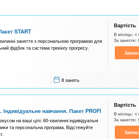
Вартість
 Пакет START
В місяць:
4 
За заняття:
-хвилинні заняття з персональною програмою для
ьний фідбек та система трекінгу прогресу.
Запис
8 занять
Вартість
. Індивідуальне навчання. Пакет PROFI
В місяць:
4 
За заняття:
кусом на ваші цілі. 60-хвилинні індивідуальні
ники та персональна програма. Відстежуйте
Запис
т.