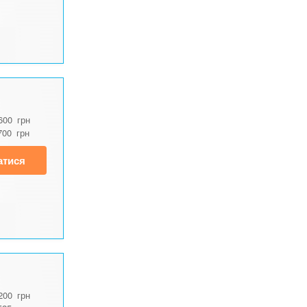
600
грн
700
грн
атися
200
грн