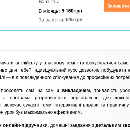
:
Вартість:
Залишити 
В місяць:
5 160
грн
За заняття:
645
грн
вчати англійську у власному темпі та фокусуватися саме 
во для тебе? Індивідуальний курс дозволяє побудувати 
 цілі — від повсякденного спілкування до професійних потреб
 проходять сам на сам
з викладачем
, тривалість ур
, а програма розробляється персонально для кожног
 включає сучасні теми, інтерактивні вправи та практичну 
н урок був максимально ефективним.
+ онлайн-підручники
, домашні завдання з
детальним зв