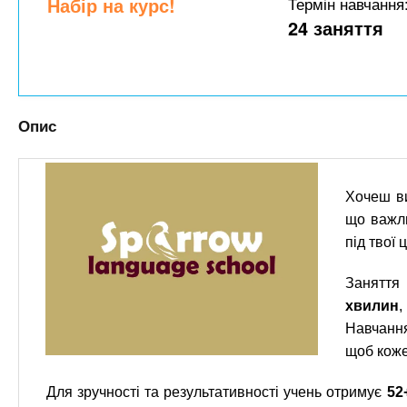
n
Набір на курс!
Термін навчання
т
и
е
24 заняття
х
t
р
з
і
а
а
s
л
к
у
Опис
л
.
а
д
i
Хочеш ви
і
що важли
в
n
під твої
Заняття
f
хвилин
Навчання
o
щоб коже
Для зручності та результативності учень отримує
52