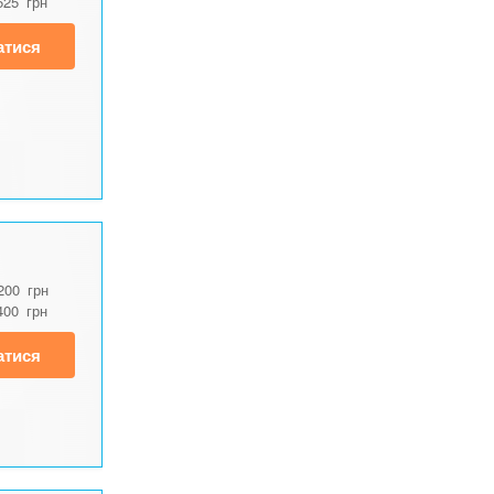
525
грн
атися
200
грн
400
грн
атися