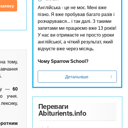
заявку
Англійська - це не моє. Мені вже
пізно. Я вже пробував багато разів і
розчарувався... і так далі. З такими
запитами ми працюємо вже 13 років!
У нас ви отримаєте не просто уроки
англійської, а чіткий результат, який
відчуєте вже через місяць.
Чому Sparrow School?
на тому,
навчання
Детальніше
.
оку —
60
о учня.
лексику,
Переваги
Abiturients.info
оротним