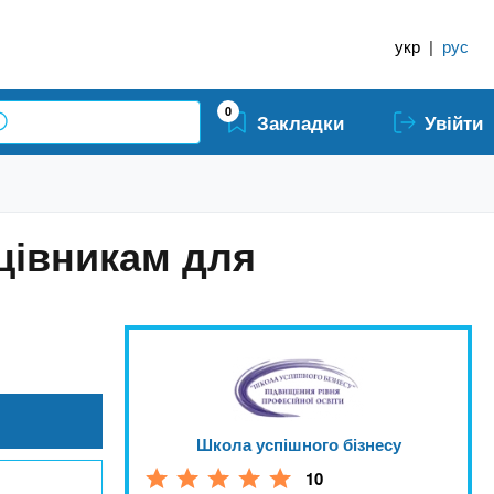
укр
|
рус
0
Закладки
Увійти
цівникам для
Школа успішного бізнесу
10