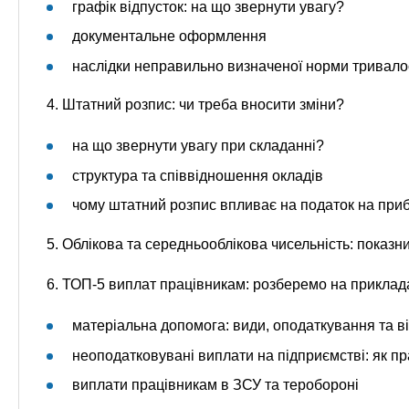
графік відпусток: на що звернути увагу?
документальне оформлення
наслідки неправильно визначеної норми тривалос
4. Штатний розпис: чи треба вносити зміни?
на що звернути увагу при складанні?
структура та співвідношення окладів
чому штатний розпис впливає на податок на при
5. Облікова та середньооблікова чисельність: показни
6. ТОП-5 виплат працівникам: розберемо на приклад
матеріальна допомога: види, оподаткування та ві
неоподатковувані виплати на підприємстві: як 
виплати працівникам в ЗСУ та теробороні