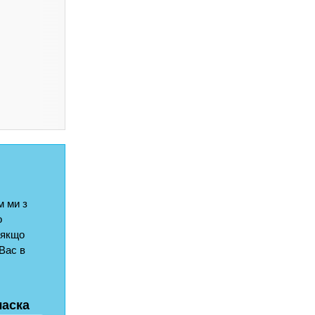
 ми з
о
 якщо
Вас в
ласка