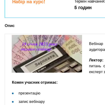
n
Набір на курс!
Термін навчання
т
и
е
5 годин
х
t
р
з
і
а
а
s
Опис
л
к
у
л
.
а
Вебінар
д
i
аудитора
і
в
Лектор:
n
питань о
експерт 
f
Кожен учасник отримає:
o
презентацію
запис вебінару