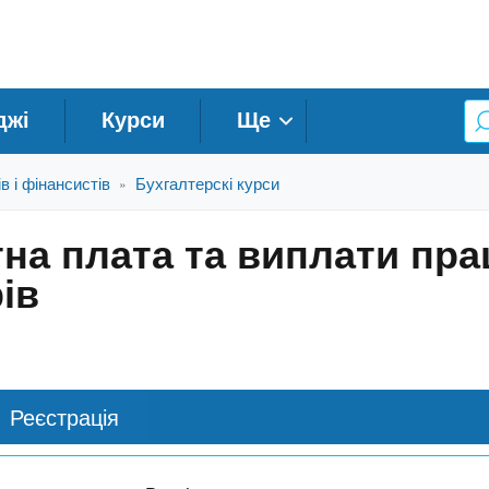
джі
Курси
Ще
в і фінансистів
Бухгалтерскі курси
»
на плата та виплати пра
ів
Реєстрація