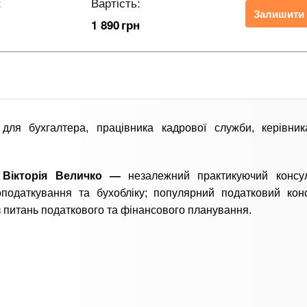
:
Вартість:
Залишити 
1 890
грн
 для бухгалтера, працівника кадрової служби, керівни
 Вікторія Величко —
незалежний практикуючий консул
податкування та бухобліку; популярний податковий конс
з питань податкового та фінансового планування.