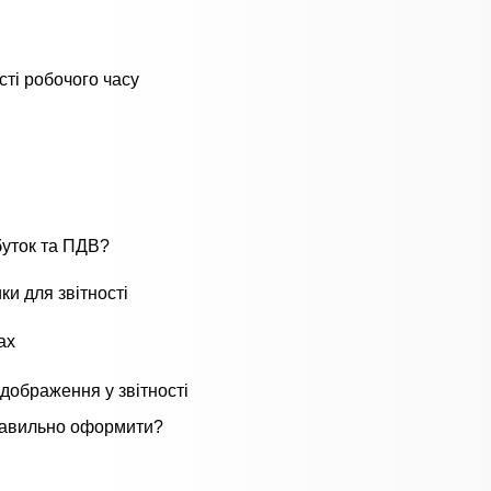
ті робочого часу
буток та ПДВ?
ки для звітності
ах
дображення у звітності
правильно оформити?