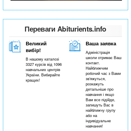
Переваги Abiturients.info
Великий
Ваша заявка
вибір!
Адміністрація
школи отримає Ваш
В нашому каталозі
контакт.
3327 курсів від 1096
Найближчим
навчальних центрів
робочий час з Вами
України. Вибирайте
зв'яжуться,
кращих!
розкажуть
детальніше про
навчання і якщо
Вам все підійде,
запишуть Вас в
найближчу групу
або на
індивідуальне
навчання!