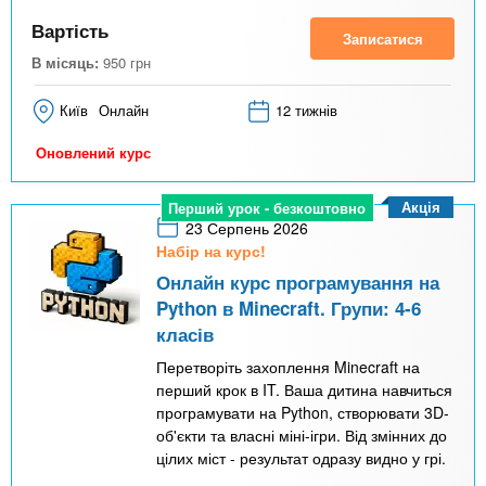
Вартість
Записатися
В місяць:
950
грн
Київ
Онлайн
12 тижнів
Оновлений курс
Акція
Перший урок - безкоштовно
23 Серпень 2026
Набір на курс!
Онлайн курс програмування на
Python в Minecraft. Групи: 4-6
класів
Перетворіть захоплення Minecraft на
перший крок в IT. Ваша дитина навчиться
програмувати на Python, створювати 3D-
об'єкти та власні міні-ігри. Від змінних до
цілих міст - результат одразу видно у грі.