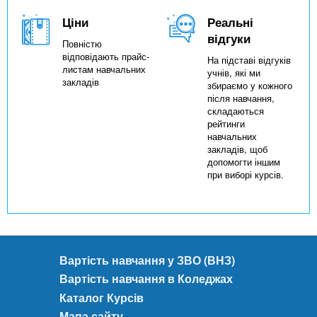
Ціни
Реальні
відгуки
Повністю
відповідають прайс-
На підставі відгуків
листам навчальних
учнів, які ми
закладів
збираємо у кожного
після навчання,
складаються
рейтинги
навчальних
закладів, щоб
допомогти іншим
при виборі курсів.
Вартість навчання у ЗВО (ВНЗ)
Вартість навчання в Коледжах
Каталог Курсів
Мапа сайту