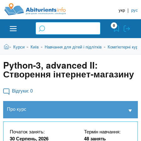
A
П
Д
е
укр
|
рус
о
b
р
в
е
0
й
і
i
т
д
и
В
Абітурієнту
Головна
Курси
Київ
Навчання для дітей і підлітків
Комп'ютерні курс
»
»
»
»
н
д
t
и
о
и
є
Python-3, advanced II:
о
ЗВО (ВНЗ)
т
к
u
с
Створення інтернет-магазину
у
Н
н
т
о
а
Коледжі
r
в
Відгуки:
0
в
н
ч
i
о
Курси
Про курс
г
а
о
л
e
м
Приватні школи
ь
а
Початок занять:
Термін навчання:
т
н
30 Серпень, 2026
48 занять