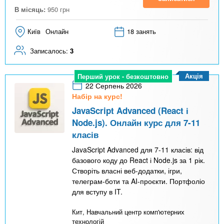
В місяць:
950
грн
Київ
Онлайн
18 занять
Записалось:
3
Акція
Перший урок - безкоштовно
22 Серпень 2026
Набір на курс!
JavaScript Advanced (React і
Node.js). Онлайн курс для 7-11
класів
JavaScript Advanced для 7-11 класів: від
базового коду до React і Node.js за 1 рік.
Створіть власні веб-додатки, ігри,
телеграм-боти та AI-проєкти. Портфоліо
для вступу в IT.
Кит, Навчальний центр комп'ютерних
технологій