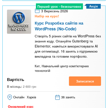
Акція
Перший урок - безкоштовно
3 Вересень 2026
Набір на курс!
Курс Розробка сайтів на
WordPress (No-Code)
Створіть 5 різних сайтів на WordPress без
знання коду. Опануйте Gutenberg та
Elementor, навчіться використовувати AI
для оптимізації. 16 занять з підтримкою
викладача та готовим портфоліо.
Кит, Навчальний центр комп'ютерних
технологій
Вартість
Записатися
В місяць:
2 600
грн
Онлайн
Харків
36 занять
Оновлений курс