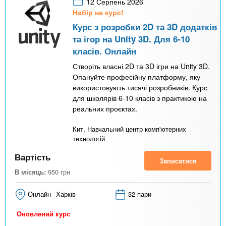
12 Серпень 2026
Набір на курс!
Курс з розробки 2D та 3D додатків
та ігор на Unity 3D. Для 6-10
класів. Онлайн
Створіть власні 2D та 3D ігри на Unity 3D.
Опануйте професійну платформу, яку
використовують тисячі розробників. Курс
для школярів 6-10 класів з практикою на
реальних проєктах.
Кит, Навчальний центр комп'ютерних
технологій
Вартість
Записатися
В місяць:
950
грн
Онлайн
Харків
32 пари
Оновлений курс