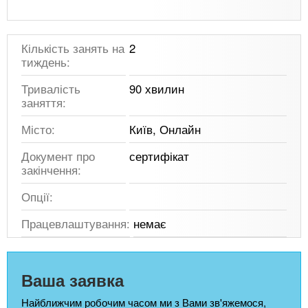
Кількість занять на
2
тиждень:
Тривалість
90 хвилин
заняття:
Місто:
Київ, Онлайн
Документ про
сертифікат
закінчення:
Опції:
Працевлаштування:
немає
Ваша заявка
Найближчим робочим часом ми з Вами зв'яжемося,