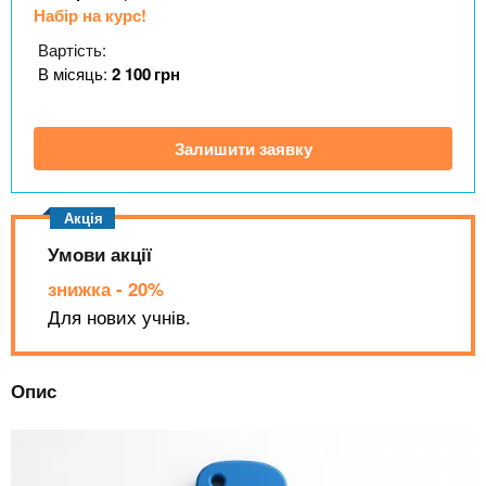
n
MBA
е
и
Набір на курс!
р
х
t
і
Вартість:
Онлайн курси
а
з
В місяць:
2 100
грн
л
а
s
у
к
За кордоном
Залишити заявку
.
л
а
i
д
Умови акції
і
n
в
знижка - 20%
Для нових учнів.
f
Опис
o