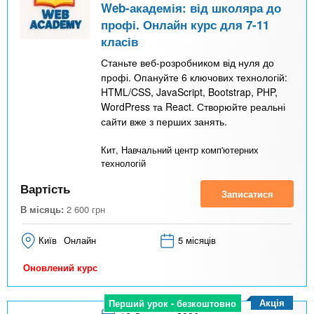
Web-академія: від школяра до
профі. Онлайн курс для 7-11
класів
Станьте веб-розробником від нуля до
профі. Опануйте 6 ключових технологій:
HTML/CSS, JavaScript, Bootstrap, PHP,
WordPress та React. Створюйте реальні
сайти вже з перших занять.
Кит, Навчальний центр комп'ютерних
технологій
Вартість
Записатися
В місяць:
2 600
грн
Київ
Онлайн
5 місяців
Оновлений курс
Акція
Перший урок - безкоштовно