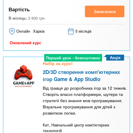
Вартість
Записатися
В місяць:
2 600
грн
Онлайн
Харків
5 місяців
Оновлений курс
Акція
Перший урок - безкоштовно
Набір на курс!
2D/3D створення комп'ютерних
ігор Game & App Studio
Від гравця до розробника ігор за 12 тижнів.
Створіть власні платформери, шутери та
стратегії без знання мов програмування.
Візуальне програмування для дітей з
розвитком логіки.
Кит, Навчальний центр комп'ютерних
технологій