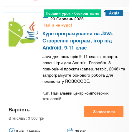
Акція
Перший урок - безкоштовно
20 Серпень 2026
Набір на курс!
Курс програмування на Java.
Створення програм, ігор під
Android, 9-11 клас
Java для школярів 9-11 класів: створіть
власні ігри для Android. Розробіть 3
повноцінні проєкти (сапер, тетріс, 2048) та
запрограмуйте бойового робота для
чемпіонату ROBOCODE.
Кит, Навчальний центр комп'ютерних
технологій
Вартість
Записатися
В місяць:
3 500
грн
Київ
Онлайн
36 пар