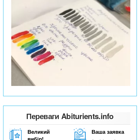
Переваги Abiturients.info
Великий
Ваша заявка
вибір!