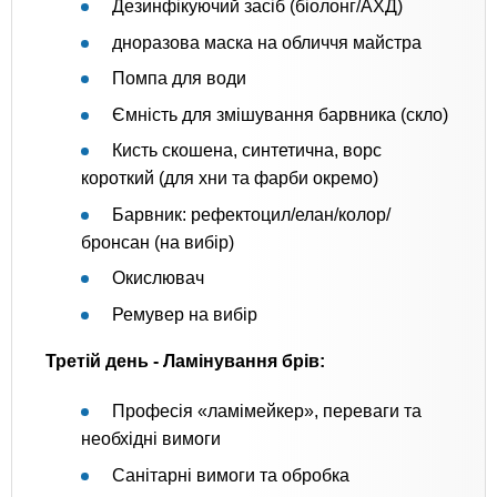
Дезинфікуючий засіб (біолонг/АХД)
дноразова маска на обличчя майстра
Помпа для води
Ємність для змішування барвника (скло)
Кисть скошена, синтетична, ворс
короткий (для хни та фарби окремо)
Барвник: рефектоцил/елан/колор/
бронсан (на вибір)
Окислювач
Ремувер на вибір
Третій день - Ламінування брів:
Професія «ламімейкер», переваги та
необхідні вимоги
Санітарні вимоги та обробка