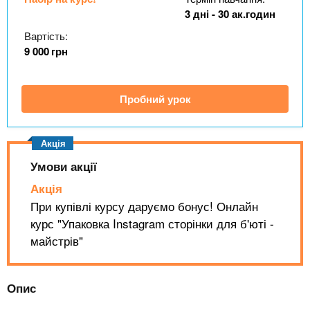
n
MBA
е
и
3 дні - 30 ак.годин
р
х
t
і
Вартість:
Онлайн курси
а
з
9 000
грн
л
а
s
у
к
За кордоном
Пробний урок
.
л
а
i
д
і
Умови акції
n
в
Акція
При купівлі курсу даруємо бонус! Онлайн
f
курс "Упаковка Instagram сторінки для б'юті -
майстрів"
o
Опис