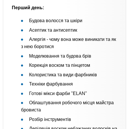
Перший день:
Будова волосся та шкіри
Асептик та антисептик
Алергія - чому вона може виникати та як
з нею боротися
Моделювання та будова брів
Корекція воском та пінцетом
Колористика та види фарбників
Техніки фарбування
Готові мікси фарби "ELAN"
Облаштування робочого місця майстра
бровиста
Розбір інструментів
Депіляція воском небажаних волосків на