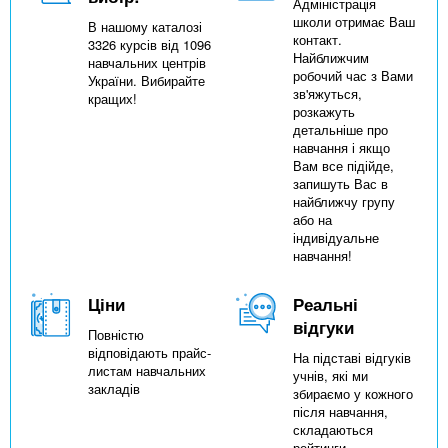
Адміністрація
школи отримає Ваш
В нашому каталозі
контакт.
3326 курсів від 1096
Найближчим
навчальних центрів
робочий час з Вами
України. Вибирайте
зв'яжуться,
кращих!
розкажуть
детальніше про
навчання і якщо
Вам все підійде,
запишуть Вас в
найближчу групу
або на
індивідуальне
навчання!
Ціни
Реальні
відгуки
Повністю
відповідають прайс-
На підставі відгуків
листам навчальних
учнів, які ми
закладів
збираємо у кожного
після навчання,
складаються
рейтинги