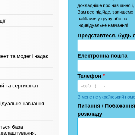
докладніше про навчання і,
Вам все підійде, запишемо 
найближчу групу або на
ції
індивідуальне навчання!
Представтеся, будь 
Електронна пошта
мент та моделі надає
Телефон
*
ий та сертифікат
В мене не український ном
відуальне навчання
Питання / Побажання
розкладу
ться база
цевлаштування.