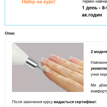
n
Набір на курс!
Термін навча
т
и
е
1 день - 8-
х
t
р
ак.годин
з
і
а
а
s
л
к
у
Опис
л
.
а
д
i
2 моделі
і
в
n
Навчан
укомпле
учня пер
f
Ми дбає
o
комфорту
Після закінчення курсу
видається сертифікат
: