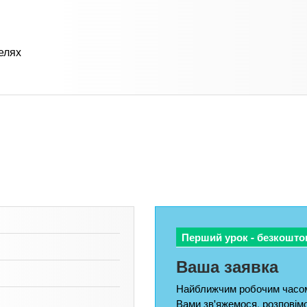
елях
Перший урок - безкошто
Ваша заявка
Найближчим робочим часом
Вами зв'яжемося, розповім