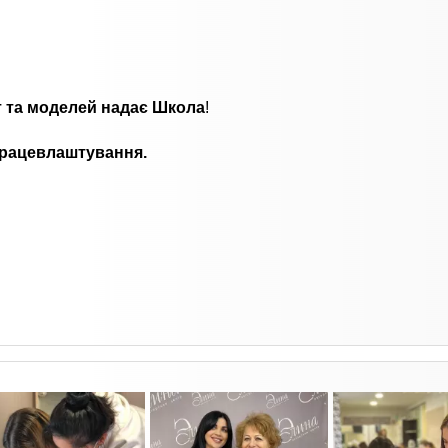
нт та моделей надає Школа
!
працевлаштування.