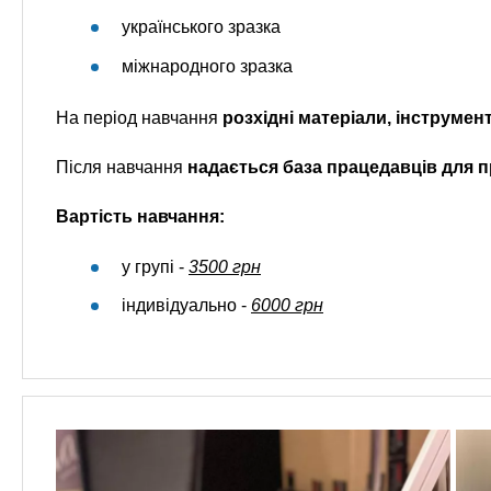
українського зразка
міжнародного зразка
На період навчання
розхідні матеріали, інструме
Після навчання
надається база працедавців для 
Вартість навчання:
у групі -
3500 грн
індивідуально -
6000 грн