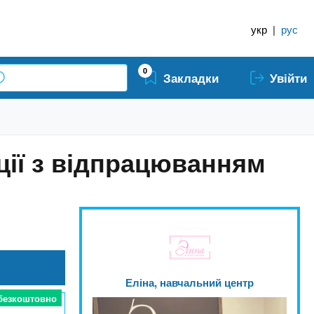
укр
|
рус
0
Закладки
Увійти
ції з відпрацюванням
Еліна, навчальний центр
 безкоштовно