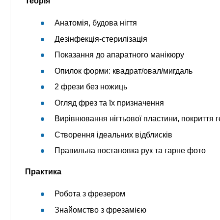
Теорія
Анатомія, будова нігтя
Дезінфекція-стерилізація
Показання до апаратного манікюру
Опилок форми: квадрат/овал/мигдаль
2 фрези без ножиць
Огляд фрез та їх призначення
Вирівнювання нігтьової пластини, покриття ге
Створення ідеальних відблисків
Правильна постановка рук та гарне фото
Практика
Робота з фрезером
Знайомство з фрезамією