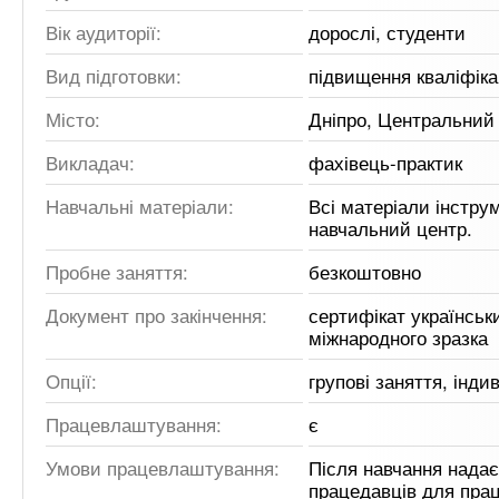
Вік аудиторії:
дорослі, студенти
Вид підготовки:
підвищення кваліфіка
Місто:
Дніпро, Центральний
Викладач:
фахівець-практик
Навчальні матеріали:
Всі матеріали інстру
навчальний центр.
Пробне заняття:
безкоштовно
Документ про закінчення:
сертифікат українськ
міжнародного зразка
Опції:
групові заняття, інди
Працевлаштування:
є
Умови працевлаштування:
Після навчання надає
працедавців для пра