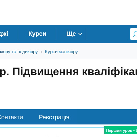
джі
Курси
Ще
ікюру та педикюру
Курси манікюру
»
р. Підвищення кваліфіка
Контакти
Реєстрація
Перший урок -