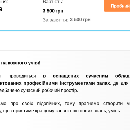
ння:
Вартість:
Пробний
9
3 500
грн
За заняття:
3 500
грн
 на кожного учня!
ня проводиться
в оснащених сучасним обладн
ктованих професійними інструментами залах
, де для
едбачено сучасний робочий простір.
мо про своїх підопічних, тому прагнемо створити м
, що сприятиме кращому засвоєнню нових знань, умінь.