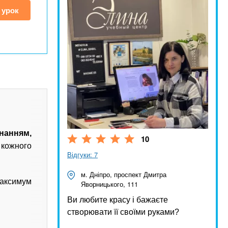
 урок
анням,
10
 кожного
Відгуки: 7
м. Дніпро, проспект Дмитра
аксимум
Яворницького, 111
Ви любите красу і бажаєте
створювати її своїми руками?