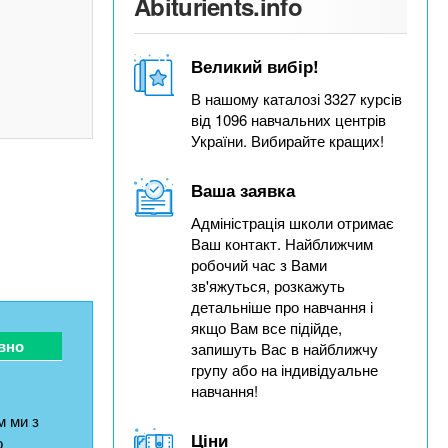
Abiturients.info
Великий вибір!
В нашому каталозі 3327 курсів
від 1096 навчальних центрів
України. Вибирайте кращих!
Ваша заявка
Адміністрація школи отримає
Ваш контакт. Найближчим
робочий час з Вами
зв'яжуться, розкажуть
детальніше про навчання і
якщо Вам все підійде,
вно
запишуть Вас в найближчу
групу або на індивідуальне
навчання!
 ми з
Ціни
о