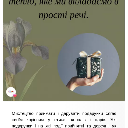
Мистецтво приймати і дарувати подарунки сягає
своїм корінням у етикет королів і царів. Які
подарунки і на які події прийнятні та доречні, як