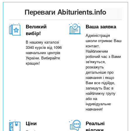
Переваги Abiturients.info
Великий
Ваша заявка
вибір!
Адміністрація
школи отримає Ваш
В нашому каталозі
контакт.
3340 курсів від 1096
Найближчим
навчальних центрів
робочий час з Вами
України. Вибирайте
зв'яжуться,
кращих!
розкажуть
детальніше про
навчання і якщо
Вам все підійде,
запишуть Вас в
найближчу групу
або на
індивідуальне
навчання!
Ціни
Реальні
відгуки