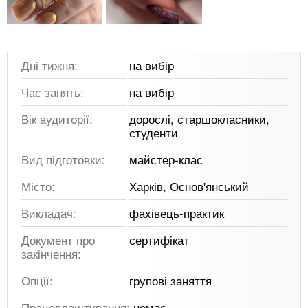
Дні тижня:
на вибір
Час занять:
на вибір
Вік аудиторії:
дорослі, старшокласники,
студенти
Вид підготовки:
майстер-клас
Місто:
Харків, Основ'янський
Викладач:
фахівець-практик
Документ про
сертифікат
закінчення:
Опції:
групові заняття
Працевлаштування:
немає