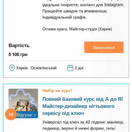
ідеальне покриття, контент для Instagram.
Працюйте швидче та впевненіше.
Індивідуальний графік.
Основи краси, Майстер-студія (Харків)
Вартість
Записатися
5 100
грн
Харків
Основ'янський
2 дні
Набір на курс!
Повний базовий курс від А до Я!
Майстер-дизайнер нігтьового
сервісу під ключ
10
Відгуки:
1
Універсал під ключ за 42 години: манікюр,
педикюр, верхні й нижні форми, гель/