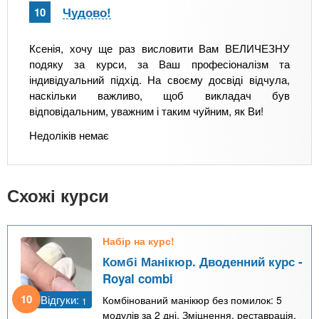
Чудово!
10
Ксенія, хочу ще раз висловити Вам ВЕЛИЧЕЗНУ
подяку за курси, за Ваш професіоналізм та
індивідуальний підхід. На своєму досвіді відчула,
наскільки важливо, щоб викладач був
відповідальним, уважним і таким чуйним, як Ви!
Недоліків немає
Схожі курси
Набір на курс!
Комбі Манікюр. Дводенний курс -
Royal combi
10
Відгуки:
Комбінований манікюр без помилок: 5
1
модулів за 2 дні. Зміцнення, реставрація,