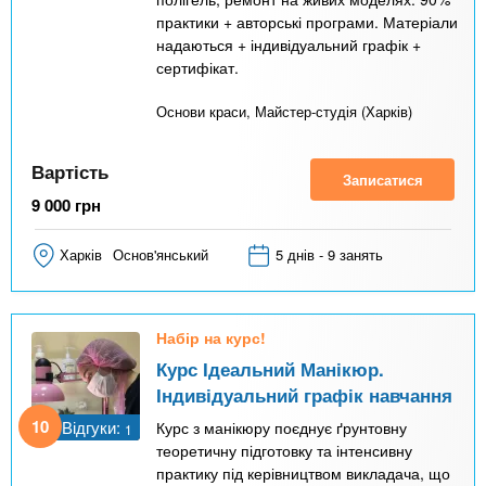
практики + авторські програми. Матеріали
надаються + індивідуальний графік +
сертифікат.
Основи краси, Майстер-студія (Харків)
Вартість
Записатися
9 000
грн
Харків
Основ'янський
5 днів - 9 занять
Набір на курс!
Курс Ідеальний Манікюр.
Індивідуальний графік навчання
10
Відгуки:
Курс з манікюру поєднує ґрунтовну
1
теоретичну підготовку та інтенсивну
практику під керівництвом викладача, що