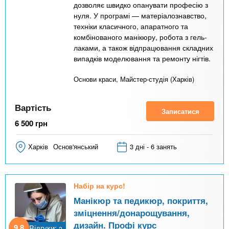
дозволяє швидко опанувати професію з
нуля. У програмі — матеріалознавство,
техніки класичного, апаратного та
комбінованого манікюру, робота з гель-
лаками, а також відпрацювання складних
випадків моделювання та ремонту нігтів.
Основи краси, Майстер-студія (Харків)
Вартість
Записатися
6 500
грн
Харків
Основ'янський
3 дні - 6 занять
Набір на курс!
Манікюр та педикюр, покриття,
зміцнення/донарощування,
дизайн. Профі курс
9,8
Відгуки:
2