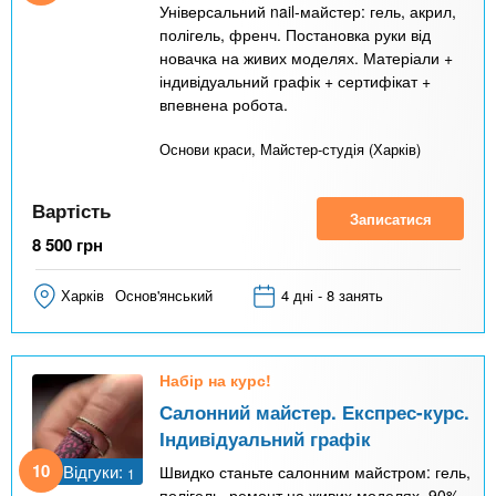
Універсальний nail-майстер: гель, акрил,
полігель, френч. Постановка руки від
новачка на живих моделях. Матеріали +
індивідуальний графік + сертифікат +
впевнена робота.
Основи краси, Майстер-студія (Харків)
Вартість
Записатися
8 500
грн
Харків
Основ'янський
4 дні - 8 занять
Набір на курс!
Салонний майстер. Експрес-курс.
Індивідуальний графік
10
Відгуки:
Швидко станьте салонним майстром: гель,
1
полігель, ремонт на живих моделях. 90%