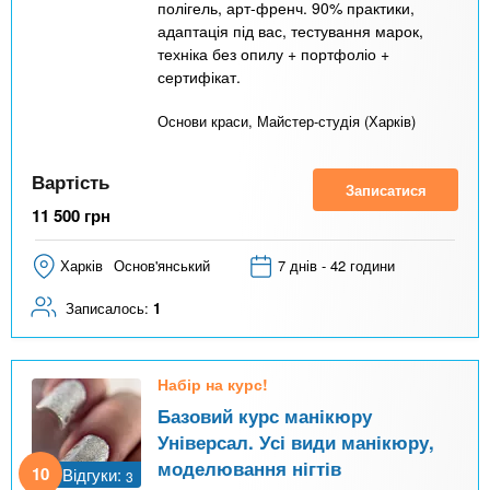
полігель, арт-френч. 90% практики,
адаптація під вас, тестування марок,
техніка без опилу + портфоліо +
сертифікат.
Основи краси, Майстер-студія (Харків)
Вартість
Записатися
11 500
грн
Харків
Основ'янський
7 днів - 42 години
Записалось:
1
Набір на курс!
Базовий курс манікюру
Універсал. Усі види манікюру,
моделювання нігтів
10
Відгуки:
3