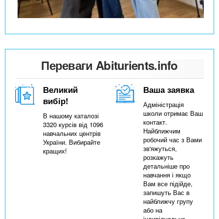
Переваги Abiturients.info
Великий
Ваша заявка
вибір!
Адміністрація
школи отримає Ваш
В нашому каталозі
контакт.
3320 курсів від 1096
Найближчим
навчальних центрів
робочий час з Вами
України. Вибирайте
зв'яжуться,
кращих!
розкажуть
детальніше про
навчання і якщо
Вам все підійде,
запишуть Вас в
найближчу групу
або на
індивідуальне