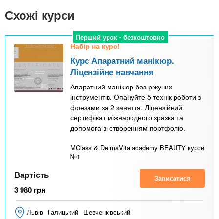
Схожі курси
Перший урок - безкоштовно
Набір на курс!
Курс Апаратний манікюр.
Ліцензійне навчання
Апаратний манікюр без ріжучих
інструментів. Опануйте 5 технік роботи з
фрезами за 2 заняття. Ліцензійний
сертифікат міжнародного зразка та
допомога зі створенням портфоліо.
MClass & DermaVita academy BEAUTY курси
№1
Вартість
Записатися
3 980
грн
Львів
Галицький
Шевченківський