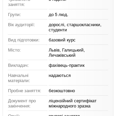
заняття:
Групи:
до 5 люд.
Вік аудиторії:
дорослі, старшокласники,
студенти
Вид підготовки:
базовий курс
Місто:
Львів, Галицький,
Личаківський
Викладач:
фахівець-практик
Навчальні
надаються
матеріали:
Пробне заняття:
безкоштовно
Документ про
ліцензійний сертифікат
закінчення:
міжнародного зразка
Опції:
групові заняття,