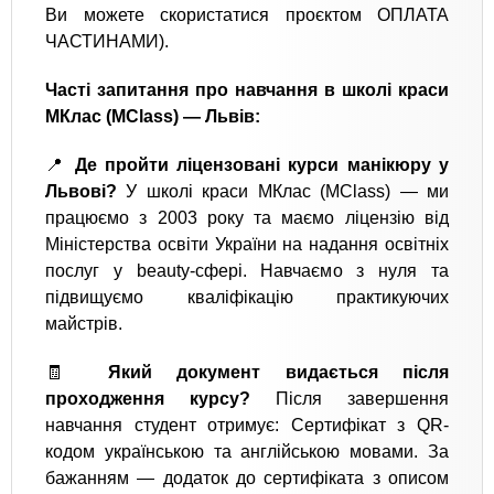
Ви можете скористатися проєктом ОПЛАТА
ЧАСТИНАМИ).
Часті запитання про навчання в школі краси
МКлас (MClass) — Львів:
📍
Де пройти ліцензовані курси манікюру у
Львові?
У школі краси МКлас (MClass) — ми
працюємо з 2003 року та маємо ліцензію від
Міністерства освіти України на надання освітніх
послуг у beauty-сфері. Навчаємо з нуля та
підвищуємо кваліфікацію практикуючих
майстрів.
🧾
Який документ видається після
проходження курсу?
Після завершення
навчання студент отримує: Сертифікат з QR-
кодом українською та англійською мовами. За
бажанням — додаток до сертифіката з описом