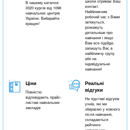
школи отримає Ваш
В нашому каталозі
контакт.
3320 курсів від 1096
Найближчим
навчальних центрів
робочий час з Вами
України. Вибирайте
зв'яжуться,
кращих!
розкажуть
детальніше про
навчання і якщо
Вам все підійде,
запишуть Вас в
найближчу групу
або на
індивідуальне
навчання!
Ціни
Реальні
відгуки
Повністю
відповідають прайс-
На підставі відгуків
листам навчальних
учнів, які ми
закладів
збираємо у кожного
після навчання,
складаються
рейтинги
навчальних