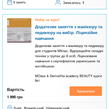
6 занять
Записалось:
1
Набір на курс!
Додаткове заняття з манікюру та
педикюру на вибір. Ліцензійне
навчання
Додаткове заняття з манікюру та педикюру
для студентів МКлас. Відпрацюйте складні
техніки у групах до 6 осіб. Ліцензоване
навчання з сертифікатом українською та
англійською.
MClass & DermaVita academy BEAUTY курси
№1
Вартість
Записатися
1 990
грн
Львів
Франківський
Шевченківський