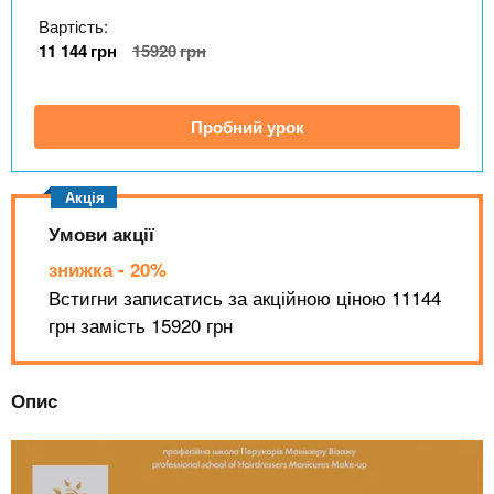
n
MBA
е
и
Вартість:
р
х
t
і
11 144
грн
15920
грн
Онлайн курси
а
з
л
а
s
у
Пробний урок
к
За кордоном
.
л
а
i
д
Умови акції
і
знижка - 20%
n
в
Встигни записатись за акційною ціною 11144
грн замість 15920 грн
f
Опис
o