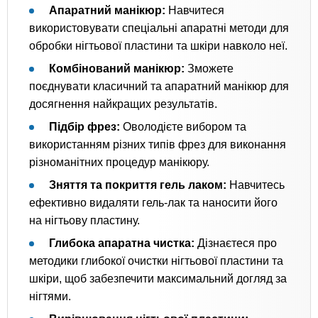
Апаратний манікюр:
Навчитеся
використовувати спеціальні апаратні методи для
обробки нігтьової пластини та шкіри навколо неї.
Комбінований манікюр:
Зможете
поєднувати класичний та апаратний манікюр для
досягнення найкращих результатів.
Підбір фрез:
Оволодієте вибором та
використанням різних типів фрез для виконання
різноманітних процедур манікюру.
Зняття та покриття гель лаком:
Навчитесь
ефективно видаляти гель-лак та наносити його
на нігтьову пластину.
Глибока апаратна чистка:
Дізнаєтеся про
методики глибокої очистки нігтьової пластини та
шкіри, щоб забезпечити максимальний догляд за
нігтями.