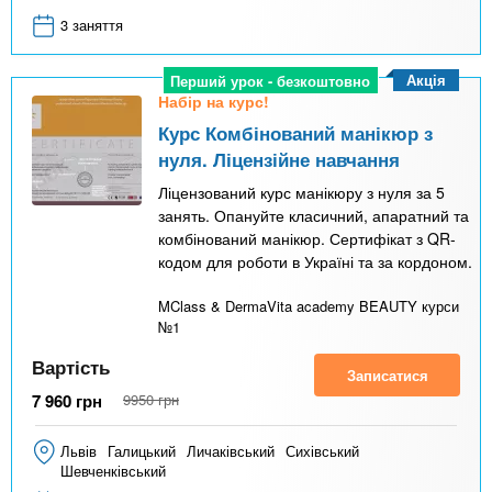
3 заняття
Акція
Перший урок - безкоштовно
Набір на курс!
Курс Комбінований манікюр з
нуля. Ліцензійне навчання
Ліцензований курс манікюру з нуля за 5
занять. Опануйте класичний, апаратний та
комбінований манікюр. Сертифікат з QR-
кодом для роботи в Україні та за кордоном.
MClass & DermaVita academy BEAUTY курси
№1
Вартість
Записатися
7 960
грн
9950
грн
Львів
Галицький
Личаківський
Сихівський
Шевченківський