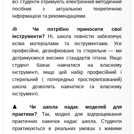
всі студенти отримують електронний методичний
посібник з актуальною теоретичною
інформацією та рекомендаціями.
🧰
Чи потрібно приносити свої
інструменти?
Ні, школа повністю забезпечує
всіма матеріалами та інструментами. Усе
професійне, дезінфіковане та стерильне — ми
дотримуємося високих стандартів гігієни. Якщо
студент бажає навчатися на власному
інструменті, якщо цей набір професійний і
стерильний ( попередньо простерелізований)
школа дозволить навчатися га власному
інструменті.
👤
Чи школа надає моделей для
практики?
Так, моделі для відпрацювання
практичних навичок надає школа. Студенти
практикуються в реальних умовах з живими