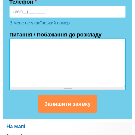
Телефон
*
В мене не український номер
Питання / Побажання до розкладу
На мапі
Адреса: