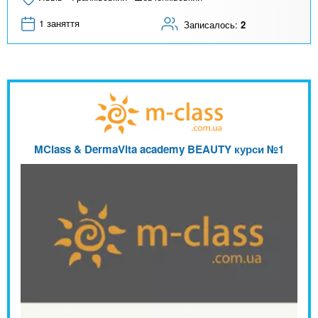
1 заняття
Записалось:
2
MClass & DermaVita academy BEAUTY курси №1