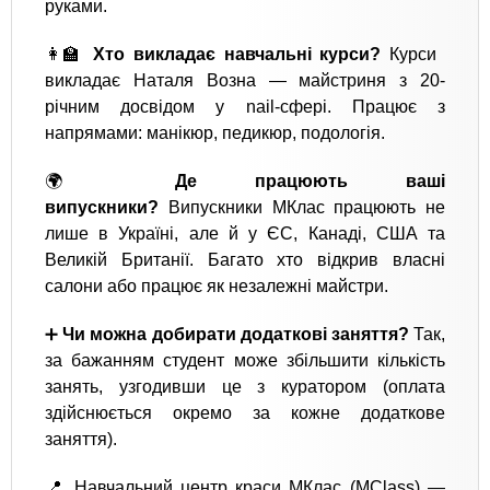
руками.
👩‍🏫
Хто викладає навчальні курси?
Курси
викладає Наталя Возна — майстриня з 20-
річним досвідом у nail-сфері. Працює з
напрямами: манікюр, педикюр, подологія.
🌍
Де працюють ваші
випускники?
Випускники МКлас працюють не
лише в Україні, але й у ЄС, Канаді, США та
Великій Британії. Багато хто відкрив власні
салони або працює як незалежні майстри.
➕
Чи можна добирати додаткові заняття?
Так,
за бажанням студент може збільшити кількість
занять, узгодивши це з куратором (оплата
здійснюється окремо за кожне додаткове
заняття).
📍 Навчальний центр краси МКлас (MClass) —