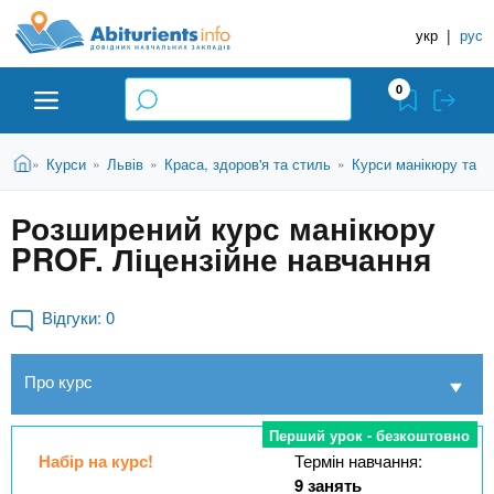
A
П
Д
е
укр
|
рус
о
b
р
в
е
0
й
і
i
т
д
и
В
Абітурієнту
Головна
Курси
Львів
Краса, здоров'я та стиль
Курси манікюру та п
»
»
»
»
н
д
t
и
о
и
є
Розширений курс манікюру
о
ЗВО (ВНЗ)
т
к
u
с
PROF. Ліцензійне навчання
у
Н
н
т
о
а
Коледжі
r
в
Відгуки:
0
в
н
ч
i
о
Курси
Про курс
г
а
о
л
e
м
Приватні школи
Перший урок - безкоштовно
ь
а
Набір на курс!
Термін навчання:
т
н
9 занять