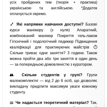
усіх пройдених тем (теорія + практика)
українською та англійською. *Додаток
оплачується окремо.
💅
Які напрямки навчання доступні?
Базові
курси манікюру (з нуля) Апаратний,
комбінований манікюр Покриття гель-лаком
Гігієнічний і подологічний педикюр Підвищення
кваліфікації для практикуючих майстрів ⏱
Скільки триває одне заняття? 3 години. Також
можна пройти два або три заняття в один день
— за попередньою домовленістю з куратором.
👥
Скільки студентів у групі?
Групи
малокомплектні — від 2 до 6 осіб, що дозволяє
викладачу приділити максимум уваги кожному
студенту.
📖
Чи надається теоретичний матеріал?
Так,