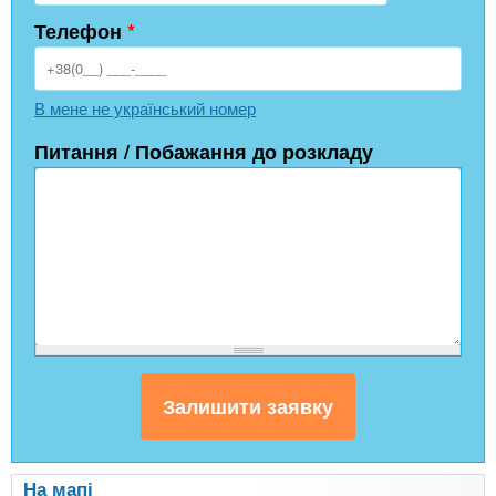
Телефон
*
В мене не український номер
Питання / Побажання до розкладу
На мапі