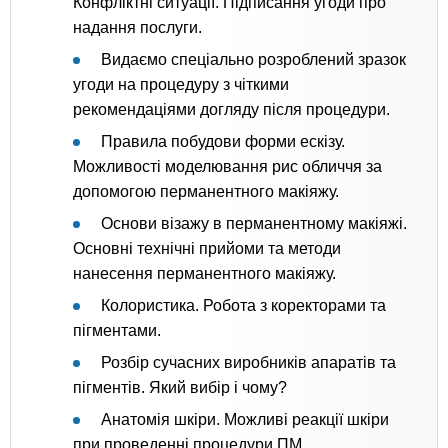
Конфліктні ситуації. Підписання угоди про
надання послуги.
Видаємо спеціально розроблений зразок
угоди на процедуру з чіткими
рекомендаціями догляду після процедури.
Правила побудови форми ескізу.
Можливості моделювання рис обличчя за
допомогою перманентного макіяжу.
Основи візажу в перманентному макіяжі.
Основні технічні прийоми та методи
нанесення перманентного макіяжу.
Колористика. Робота з коректорами та
пігментами.
Розбір сучасних виробників апаратів та
пігментів. Який вибір і чому?
Анатомія шкіри. Можливі реакції шкіри
при проведенні процедури ПМ.