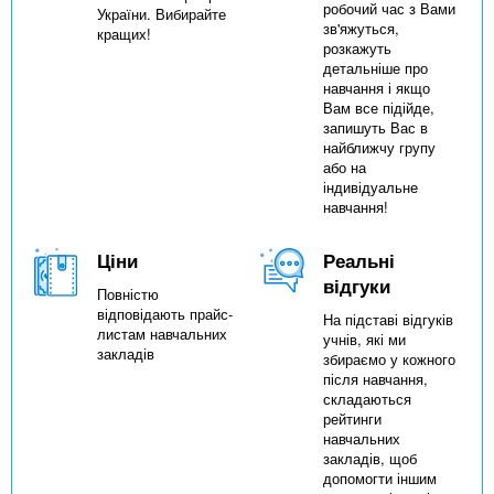
робочий час з Вами
України. Вибирайте
зв'яжуться,
кращих!
розкажуть
детальніше про
навчання і якщо
Вам все підійде,
запишуть Вас в
найближчу групу
або на
індивідуальне
навчання!
Ціни
Реальні
відгуки
Повністю
відповідають прайс-
На підставі відгуків
листам навчальних
учнів, які ми
закладів
збираємо у кожного
після навчання,
складаються
рейтинги
навчальних
закладів, щоб
допомогти іншим