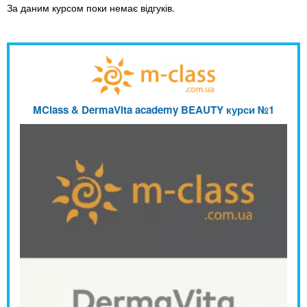
За даним курсом поки немає відгуків.
MClass & DermaVita academy BEAUTY курси №1