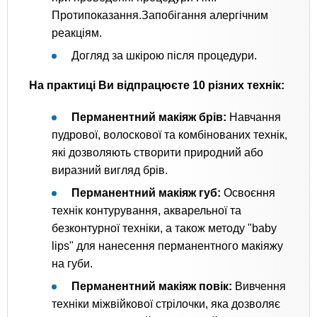
Протипоказання.Запобігання алергічним
реакціям.
Догляд за шкірою після процедури.
На практиці Ви відпрацюєте 10 різних технік:
Перманентний макіяж брів:
Навчання
пудрової, волоскової та комбінованих технік,
які дозволяють створити природний або
виразний вигляд брів.
Перманентний макіяж губ:
Освоєння
технік контурування, акварельної та
безконтурної техніки, а також методу "baby
lips" для нанесення перманентного макіяжу
на губи.
Перманентний макіяж повік:
Вивчення
техніки міжвійкової стрілочки, яка дозволяє