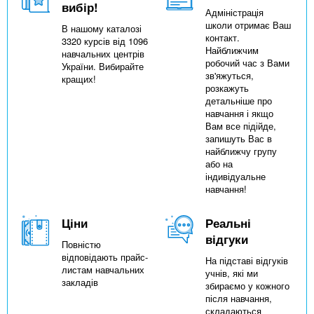
вибір!
Адміністрація
школи отримає Ваш
В нашому каталозі
контакт.
3320 курсів від 1096
Найближчим
навчальних центрів
робочий час з Вами
України. Вибирайте
зв'яжуться,
кращих!
розкажуть
детальніше про
навчання і якщо
Вам все підійде,
запишуть Вас в
найближчу групу
або на
індивідуальне
навчання!
Ціни
Реальні
відгуки
Повністю
відповідають прайс-
На підставі відгуків
листам навчальних
учнів, які ми
закладів
збираємо у кожного
після навчання,
складаються