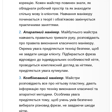
корекцію. Кожен майстер повинен знати, як
обладнати робочий простір та як знаходити
спільну мову із клієнтом. Навчання манікюру
починається з теорії і обов'язково закінчується
практичними заняттями.
Апаратний манікюр
. Майбутнього майстра
навчають правильно тримати руку, розповідають
про правила виконання класичного манікюру.
Окрема увага приділяється техніці безпеки, щоб
не завдати шкоди клієнту. Підбирається фреза
відповідно до індивідуальних особливостей нігтя,
проводиться комплексний догляд за нігтями,
приділяється увага кутикулам.
Комбінований манікюр
. Майстри
розповідають все про нігтьову пластину, дають
інформацію про техніку виконання класичної та
апаратної методики. Особлива увага
приділяється тому, щоб учень умів безпечно
вибирати різновид фрези, не завдаючи шкоди
нігтю.