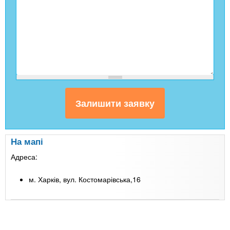
На мапі
Адреса:
м. Харків, вул. Костомарівська,16
Leaflet
| Map data ©
Google
+
-