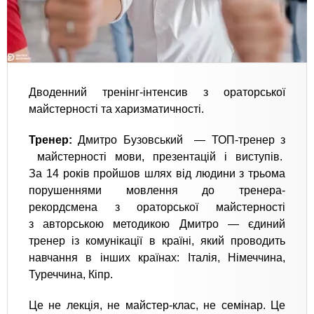
Дводенний тренінг-інтенсив з ораторської
майстерності та харизматичності.
Тренер:
Дмитро Бузовський — ТОП-тренер з
майстерності мови, презентацій і виступів.
За 14 років пройшов шлях від людини з трьома
порушеннями мовлення до тренера-
рекордсмена з ораторської майстерності
з авторською методикою Дмитро — єдиний
тренер із комунікації в країні, який проводить
навчання в інших країнах: Італія, Німеччина,
Туреччина, Кіпр.
Це не лекція, не майстер-клас, не семінар. Це