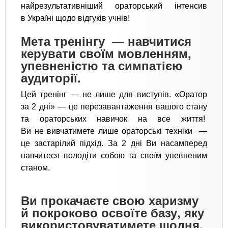
найрезультативніший ораторський інтенсив
в Україні щодо відгуків учнів!
Мета тренінгу
— навчитися
керувати своїм мовленням,
упевненістю та симпатією
аудиторії.
Цей тренінг — не лише для виступів. «Оратор
за 2 дні» — це перезавантаження вашого стану
та ораторських навичок на все життя!
Ви не вивчатимете лише ораторські техніки —
це застарілий підхід. За 2 дні Ви насамперед
навчитеся володіти собою та своїм упевненим
станом.
Ви прокачаєте свою харизму
й покроково освоїте базу, яку
використовуватимете щодня.