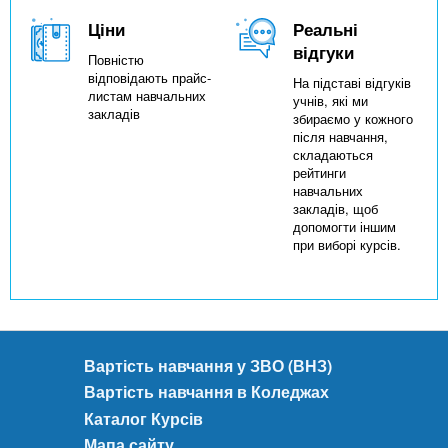
Ціни
Реальні
відгуки
Повністю
відповідають прайс-
На підставі відгуків
листам навчальних
учнів, які ми
закладів
збираємо у кожного
після навчання,
складаються
рейтинги
навчальних
закладів, щоб
допомогти іншим
при виборі курсів.
Вартість навчання у ЗВО (ВНЗ)
Вартість навчання в Коледжах
Каталог Курсів
Мапа сайту