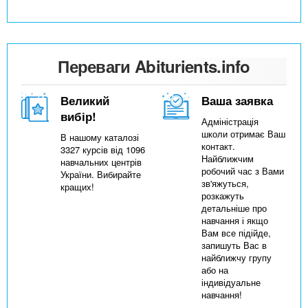
Переваги Abiturients.info
Великий
Ваша заявка
вибір!
Адміністрація
школи отримає Ваш
В нашому каталозі
контакт.
3327 курсів від 1096
Найближчим
навчальних центрів
робочий час з Вами
України. Вибирайте
зв'яжуться,
кращих!
розкажуть
детальніше про
навчання і якщо
Вам все підійде,
запишуть Вас в
найближчу групу
або на
індивідуальне
навчання!