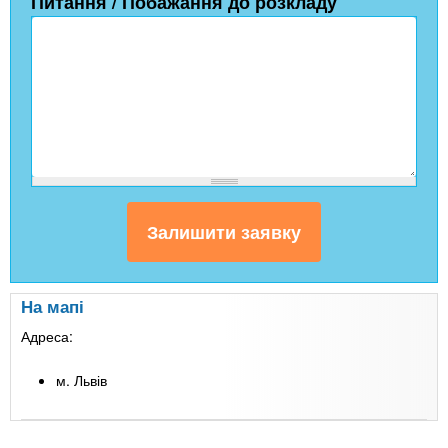
Питання / Побажання до розкладу
На мапі
Адреса:
м. Львів
Leaflet
| Map data ©
Google
+