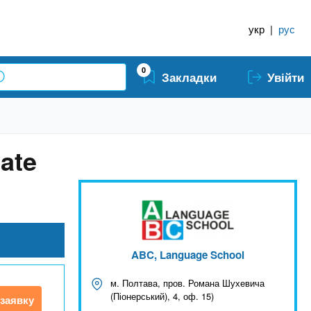
укр
|
рус
0
Закладки
Увійти
ate
ABC, Language School
м. Полтава, пров. Романа Шухевича
(Піонерський), 4, оф. 15)
заявку