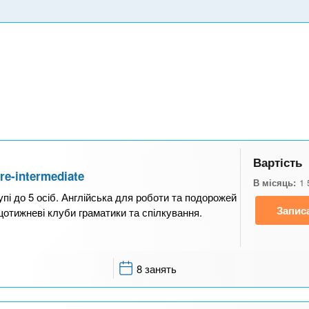
Вартість
re-intermediate
В місяць:
1 
упі до 5 осіб. Англійська для роботи та подорожей
Запис
щотижневі клуби граматики та спілкування.
8 занять