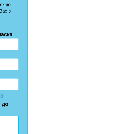
 якщо
Вас в
ласка
ер
 до