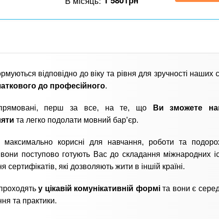
В місяць:
1 580
грн
рмуються відповідно до віку та рівня для зручності наших с
чаткового до професійного
.
прямовані, перш за все, на те, що
Ви зможете на
яти
та легко подолати мовний бар’єр.
и максимально корисні для навчання, роботи та подор
 вони поступово готують Вас до складання міжнародних іс
я сертифікатів, які дозволяють жити в іншій країні.
 проходять
у цікавій комунікативній формі
та вони є сер
ння та практики.