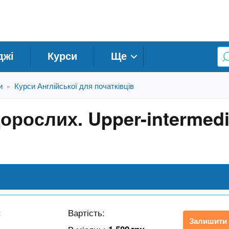
джі
Курси
Ще
и
Курси Англійської для початківців
»
орослих. Upper-intermedi
:
Вартість:
Залишити 