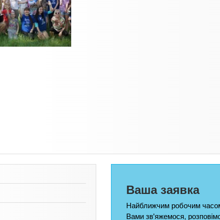
Ваша заявка
Найближчим робочим часом
Вами зв'яжемося, розповім