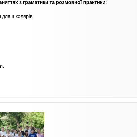
аняттях з граматики та розмовної практики
:
 для школярів
ть