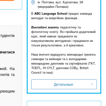
м. Полтава, вул. Курчатова, 3А
(мікрорайон Половки)
В
ABC Language School
працює команда
молодих та енергійних фахівців.
Викладачі мають
педагогічну та
філологічну освіту. Всі пройшли додатковий
тудентів
курс, який навчає працювати за
комунікативною методикою і працювати не
тільки результативно, а й креативно.
вчитися
Наші вчителі відвідують міжнародні тренінги,
семінари та вебінари та є володарями
міжнародних дипломів та сертифікатів (TKT,
TOEFL, IH CYLT, дипломи СОВу, British
ожей. На
Council та інші).
питів та
Детальніше
едовищем