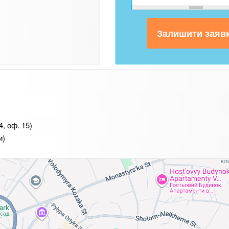
, оф. 15)
и)